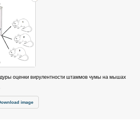
едуры оценки вирулентности штаммов чумы на мышах
4
Download image