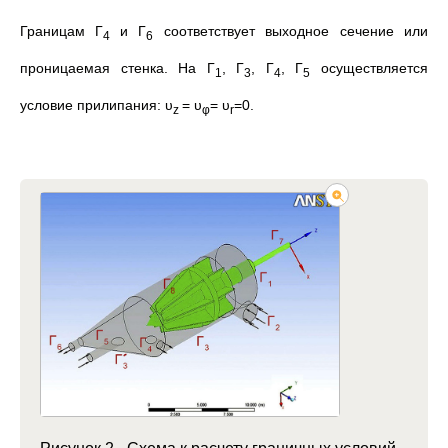
Границам Г
и Г
соответствует выходное сечение или
4
6
проницаемая стенка. На Г
, Г
, Г
, Г
осуществляется
1
3
4
5
условие прилипания: υ
= υ
= υ
=0.
z
φ
r