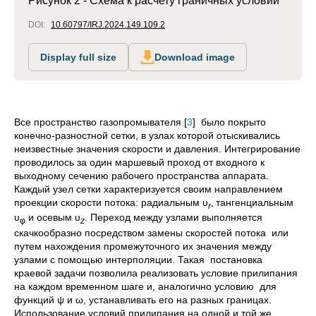
Рисунок 2 - Схема к расчету граничных условий
DOI:
10.60797/IRJ.2024.149.109.2
Display full size
Download image
Все пространство газопромывателя
[
3
]
было покрыто
конечно-разностной сетки, в узлах которой отыскивались
неизвестные значения скорости и давления. Интегрирование
проводилось за один маршевый проход от входного к
выходному сечению рабочего пространства аппарата.
Каждый узел сетки характеризуется своим направлением
проекции скорости потока: радиальным υ
,
тангенциальным
r
υ
и осевым υ
. Переход между узлами выполняется
φ
z
скачкообразно посредством замены скоростей потока или
путем нахождения промежуточного их значения между
узлами с помощью интерполяции. Такая постановка
краевой задачи позволила реализовать условие прилипания
на каждом временном шаге и, аналогично условию для
функций ψ и ω, устанавливать его на разных границах.
Использование условий прилипания на одной и той же