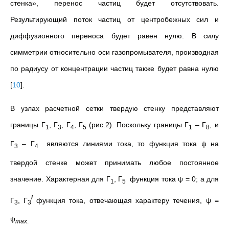
стенка», перенос частиц будет отсутствовать.
Результирующий поток частиц от центробежных сил и
диффузионного переноса будет равен нулю. В силу
симметрии относительно оси газопромывателя, производная
по радиусу от концентрации частиц также будет равна нулю
[
10
]
.
В узлах расчетной сетки твердую стенку представляют
границы Г
, Г
, Г
, Г
(рис.2). Поскольку границы Г
– Г
, и
1
3
4
5
1
8
Г
– Г
являются линиями тока, то функция тока ψ на
3
4
твердой стенке может принимать любое постоянное
значение. Характерная для Г
, Г
функция тока ψ = 0; а для
1
5
/
Г
, Г
функция тока, отвечающая характеру течения, ψ =
3
3
ψ
max
.