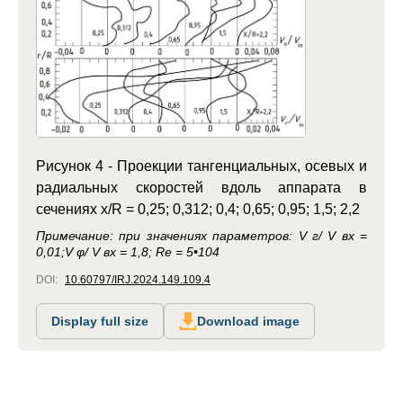
Рисунок 4 - Проекции тангенциальных, осевых и
радиальных скоростей вдоль аппарата в
сечениях х/R = 0,25; 0,312; 0,4; 0,65; 0,95; 1,5; 2,2
Примечание: при значениях параметров: V г/ V вх =
0,01;V φ/ V вх = 1,8; Re = 5•104
DOI:
10.60797/IRJ.2024.149.109.4
Display full size
Download image