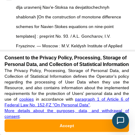
dlja uravnenij Nav'e-Stoksa na devjatitochechnyh
shablonah [On the construction of monotone difference
schemes for Navier-Stokes equations on nine-point
templates] : preprint No. 93. / A.L. Goncharov, I.V.
Fryazinov. — Moscow : M.V. Keldysh Institute of Applied
Mathematics of the Russian Academy of Sciences, 1986.
Consent to the Privacy Policy, Processing, Storage of
Personal Data, and Collection of Statistical Information
— P.14–16. [in Russian]
The Privacy Policy, Processing, Storage of Personal Data, and
See reference
Collection of Statistical Information defines the Operator's policy
regarding the processing of User Data when they use the
Resource, and also contains information about the implemented
Varaksin A. Yu. Turbulentnye techenija gaza s tverdymi
requirements for the protection of Users' personal data and the
use of
cookies
in accordance with
paragraph 1 of Article 6 of
chasticami [Turbulent gas flows with solid particles] / A. Yu.
Federal Law No. 152-FZ "On Personal Data"
.
More details about the purposes, data, and withdrawal of
Varaksin. — Moscow : Mashinostroenie, 2013. — 192 p. [in
consent
.
Russian]
Accept