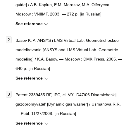
guide] / A.B. Kaplun, E.M. Morozov, M.A. Olferyeva. —
Moscow : VNIIMP, 2003. — 272 p. [in Russian]
See reference
Basov K. A. ANSYS i LMS Virtual Lab. Geometricheskoe
modelirovanie [ANSYS and LMS Virtual Lab. Geometric
modeling] / K.A. Basov. — Moscow : DMK Press, 2005. —
640 p. [in Russian]
See reference
Patent 2339435 RF, IPC, cl. V01 D47/06 Dinamicheskij
gazopromyvatel' [Dynamic gas washer] / Usmanova R.R.
— Publ. 11/27/2008. [in Russian]
See reference