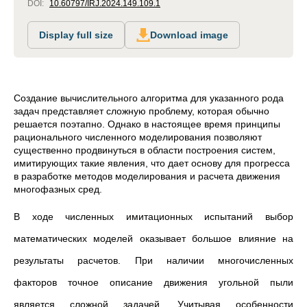
DOI:
10.60797/IRJ.2024.149.109.1
Display full size
Download image
Создание вычислитель­ного алгоритма для указанного рода
задач представляет слож­ную проблему, которая обычно
решается поэтапно. Однако в настоящее время принципы
рационального численного моделирования позволяют
существенно продвинуться в области построения систем,
имитирующих такие явления, что дает основу для прогресса
в разработке методов моделирования и расчета движения
многофазных сред.
В ходе численных имитационных испытаний выбор
математических моделей оказывает большое влияние на
результаты расчетов. При наличии многочисленных
факторов точное описание движения угольной пыли
является сложной задачей. Учитывая особенности