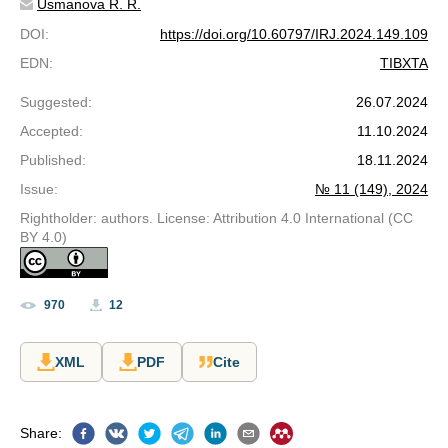
Usmanova R. R.
DOI
:
https://doi.org/10.60797/IRJ.2024.149.109
EDN
:
TIBXTA
Suggested
:
26.07.2024
Accepted
:
11.10.2024
Published
:
18.11.2024
Issue
:
№ 11 (149), 2024
Rightholder: authors. License: Attribution 4.0 International (CC
BY 4.0)
970
12
XML
PDF
Cite
Share
: