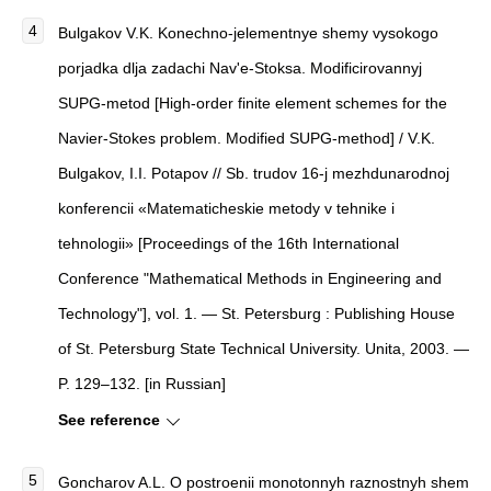
Bulgakov V.K. Konechno-jelementnye shemy vysokogo
porjadka dlja zadachi Nav'e-Stoksa. Modificirovannyj
SUPG-metod [High-order finite element schemes for the
Navier-Stokes problem. Modified SUPG-method] / V.K.
Bulgakov, I.I. Potapov // Sb. trudov 16-j mezhdunarodnoj
konferencii «Matematicheskie metody v tehnike i
tehnologii» [Proceedings of the 16th International
Conference "Mathematical Methods in Engineering and
Technology"], vol. 1. — St. Petersburg : Publishing House
of St. Petersburg State Technical University. Unita, 2003. —
P. 129–132. [in Russian]
See reference
Goncharov A.L. O postroenii monotonnyh raznostnyh shem