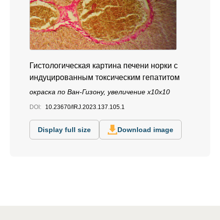
Гистологическая картина печени норки с
индуцированным токсическим гепатитом
окраска по Ван-Гизону, увеличение x10x10
DOI:
10.23670/IRJ.2023.137.105.1
Display full size
Download image