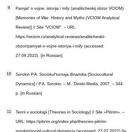
Pamjat' o vojne: istorija i mify (analiticheskij obzor VCIOM)
[Memories of War: History and Myths (VCIOM Analytical
Review)] // Site "VCIOM". – URL:
https://wciom.ru/analytical-reviews/analiticheskii-
obzor/pamyat-o-vojne-istoriya-i-mify (accessed:
27.09.2022). [in Russian]
Sorokin P.A. Sociokul'turnaja dinamika [Sociocultural
Dynamics] / P.A. Sorokin. – M.: Direkt-Media, 2007. – 344
p. [in Russian]
Teorii v sociologii [Theories in Sociology] // Site «Pitirim». –
URL: https://pitirim.org/index.php/theories-pitirim-
sorokin/social-cultural-dynamcis (accessed: 27.07.2022) [in