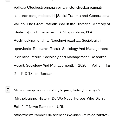
Velikaja Otechestvennaja vojna v istoricheskoj pamjati
studencheskoj molodezhi [Social Trauma and Generational
Values: The Great Patriotic War in the Historical Memory of
Students] / S.D. Lebedev, I.S. Shapovalova, N.A.
Roshhupkina [et al.] // Nauchnyj rezul'tat. Sociologija i
upravlenie. Research Result. Sociology And Management
[Scientific Result. Sociology and Management. Research
Result. Sociology And Management]. – 2020. – Vol. 6. – №
2. – P. 3-18. [in Russian]
Mifologizacija istorii: nuzhny li geroi, kotoryh ne bylo?
[Mythologizing History: Do We Need Heroes Who Didn't
Exist?] // News.Rambler – URL:
https://news.rambler.ru/science/35208825-mifologizatsiya-