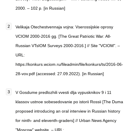
2000. – 102 p. [in Russian]
Velikaja Otechestvennaja vojna: Vserossijskie oprosy
VCIOM 2000-2016 gg. [The Great Patriotic War: All-
Russian VTsIOM Surveys 2000-2016.] // Site "VCIOM". –
URL:
https://konkurs.wciom.ru/fileadmin/file/konkurs/ts/2016-06-
28-vov.pdf (accessed: 27.09.2022). [in Russian]
V Gosdume predlozhili vvesti dlja vypusknikov 9 i 11
klassov ustnoe sobesedovanie po istorii Rossii [The Duma
proposed introducing an oral interview in Russian history
for ninth- and eleventh-graders] // Urban News Agency
"Moscow" website. – URL: