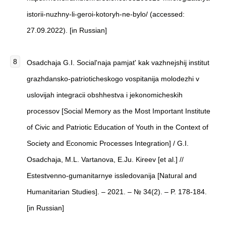
istorii-nuzhny-li-geroi-kotoryh-ne-bylo/ (accessed:
27.09.2022). [in Russian]
Osadchaja G.I. Social'naja pamjat' kak vazhnejshij institut
grazhdansko-patrioticheskogo vospitanija molodezhi v
uslovijah integracii obshhestva i jekonomicheskih
processov [Social Memory as the Most Important Institute
of Civic and Patriotic Education of Youth in the Context of
Society and Economic Processes Integration] / G.I.
Osadchaja, M.L. Vartanova, E.Ju. Kireev [et al.] //
Estestvenno-gumanitarnye issledovanija [Natural and
Humanitarian Studies]. – 2021. – № 34(2). – P. 178-184.
[in Russian]