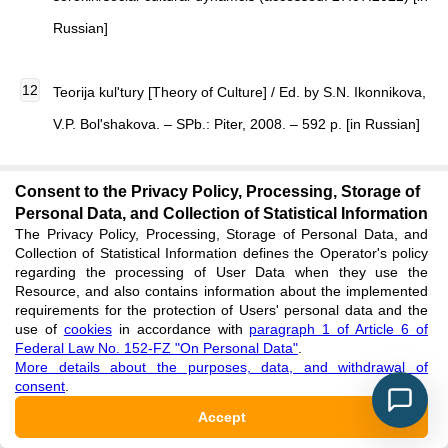
Russian]
Teorija kul'tury [Theory of Culture] / Ed. by S.N. Ikonnikova,
V.P. Bol'shakova. – SPb.: Piter, 2008. – 592 p. [in Russian]
Filonenko V.I. Predstavlenija sovremennyh studentov o roli
Consent to the Privacy Policy, Processing, Storage of
Personal Data, and Collection of Statistical Information
SSSR v pobede v Velikoj Otechestvennoj vojne: opyt
The Privacy Policy, Processing, Storage of Personal Data, and
sociologicheskogo issledovanija [Modern Students'
Collection of Statistical Information defines the Operator's policy
regarding the processing of User Data when they use the
Perceptions of the Role of the USSR in Victory in the Great
Resource, and also contains information about the implemented
requirements for the protection of Users' personal data and the
Patriotic War: Experience of Sociological Research] / V.I.
use of
cookies
in accordance with
paragraph 1 of Article 6 of
Federal Law No. 152-FZ "On Personal Data"
Filonenko, A.S. Magranov // Vlast' [Power]. – 2021. – № 6.
.
More details about the purposes, data, and withdrawal of
– P. 218-222. [in Russian]
consent
.
Accept
Hil'ko N.F. Obrazy istoricheskoj pamjati v predstavlenijah