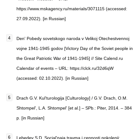
https://www.mskagency.ru/materials/3071115 (accessed:
27.09.2022). [in Russian]
Den' Pobedy sovetskogo naroda v Velikoj Otechestvennoj
vojne 1941-1945 godov [Victory Day of the Soviet people in
the Great Patriotic War of 1941-1945] // Site Calend.ru
Calendar of events – URL: https://clck.ru/32d6qW
(accessed: 02.10.2022). [in Russian]
Drach G.V. Kul'turologija [Culturology] / G.V. Drach, O.M.
Shtompel', L.A. Shtompel' [et al.] – SPb.: Piter, 2014. – 384
p. [in Russian]
Lebedev S.D. Social'naja travma i cennosti pokolenij: