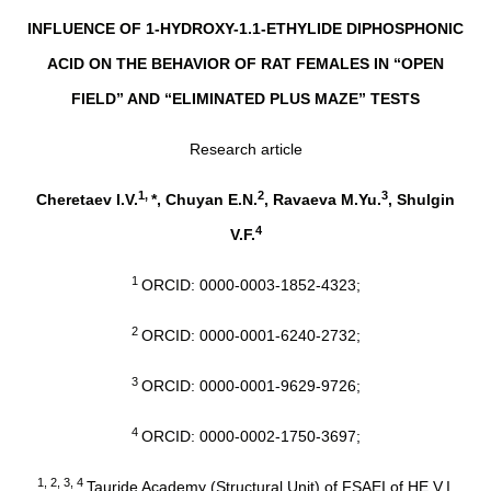
INFLUENCE OF 1-HYDROXY-1.1-ETHYLIDE DIPHOSPHONIC
ACID ON THE BEHAVIOR OF RAT FEMALES IN “OPEN
FIELD” AND “ELIMINATED PLUS MAZE” TESTS
Research article
1,
2
3
Cheretaev I.V.
*, Chuyan E.N.
, Ravaeva M.Yu.
, Shulgin
4
V.F.
1
ORCID: 0000-0003-1852-4323;
2
ORCID: 0000-0001-6240-2732;
3
ORCID: 0000-0001-9629-9726;
4
ORCID: 0000-0002-1750-3697;
1, 2, 3, 4
Tauride Academy (Structural Unit) of FSAEI of HE V.I.