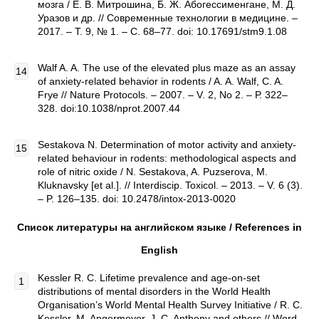
мозга / Е. В. Митрошина, Б. Ж. Абогессименгане, М. Д.
Уразов и др. // Современные технологии в медицине. –
2017. – Т. 9, № 1. – С. 68–77. doi: 10.17691/stm9.1.08
Walf A. A. The use of the elevated plus maze as an assay
of anxiety-related behavior in rodents / A. A. Walf, C. A.
Frye // Nature Protocols. – 2007. – V. 2, No 2. – Р. 322–
328. doi:10.1038/nprot.2007.44
Sestakova N. Determination of motor activity and anxiety-
related behaviour in rodents: methodological aspects and
role of nitric oxide / N. Sestakova, A. Puzserova, M.
Kluknavsky [et al.]. // Interdiscip. Toxicol. – 2013. – V. 6 (3).
– P. 126–135. doi: 10.2478/intox-2013-0020
Список литературы на английском языке /
References
in
English
Kessler R. C. Lifetime prevalence and age-on-set
distributions of mental disorders in the World Health
Organisation’s World Mental Health Survey Initiative / R. C.
Kessler, M. Angermeyer, J. C. Anthony and others // Word