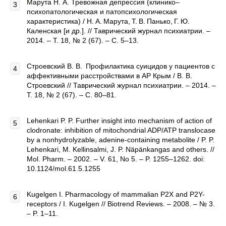
Марута Н. А. Тревожная депрессия (клинико–
психопатологическая и патопсихологическая
характеристика) / Н. А. Марута, Т. В. Панько, Г. Ю.
Каленская [и др.]. // Таврический журнал психиатрии. –
2014. – Т. 18, № 2 (67). – С. 5–13.
Строевский В. В. Профилактика суицидов у пациентов с
аффективными расстройствами в АР Крым / В. В.
Строевский // Таврический журнал психиатрии. – 2014. –
Т. 18, № 2 (67). – С. 80–81.
Lehenkari P. P. Further insight into mechanism of action of
clodronate: inhibition of mitochondrial ADP/ATP translocase
by a nonhydrolyzable, adenine-containing metabolite / P. P.
Lehenkari, M. Kellinsalmi, J. P. Näpänkangas and others. //
Mol. Pharm. – 2002. – V. 61, No 5. – P. 1255–1262. doi:
10.1124/mol.61.5.1255
Kugelgen I. Pharmacology of mammalian P2X and P2Y-
receptors / I. Kugelgen // Biotrend Reviews. – 2008. – № 3.
– P. 1–11.