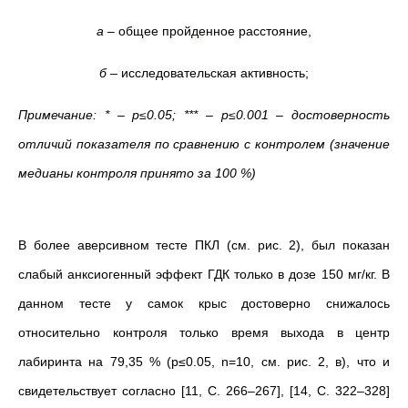
а
– общее пройденное расстояние,
б
– исследовательская активность;
Примечание: * – p≤0.05; *** – p≤0.001 – достоверность
отличий показателя по сравнению с контролем (значение
медианы контроля принято за 100 %)
В более аверсивном тесте ПКЛ (см. рис. 2), был показан
слабый анксиогенный эффект ГДК только в дозе 150 мг/кг. В
данном тесте у самок крыс достоверно снижалось
относительно контроля только время выхода в центр
лабиринта на 79,35 % (р≤0.05, n=10, см. рис. 2, в), что и
свидетельствует согласно [11, С. 266–267], [14, С. 322–328]