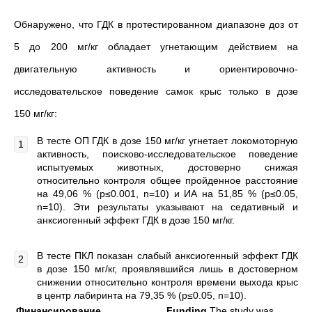
Обнаружено, что ГДК в протестированном диапазоне доз от
5 до 200 мг/кг обладает угнетающим действием на
двигательную активность и ориентировочно-
исследовательское поведение самок крыс только в дозе
150 мг/кг:
В тесте ОП ГДК в дозе 150 мг/кг угнетает локомоторную
активность, поисково-исследовательское поведение
испытуемых животных, достоверно снижая
относительно контроля общее пройденное расстояние
на 49,06 % (р≤0.001, n=10) и ИА на 51,85 % (р≤0.05,
n=10). Эти результаты указывают на седативный и
анксиогенный эффект ГДК в дозе 150 мг/кг.
В тесте ПКЛ показан слабый анксиогенный эффект ГДК
в дозе 150 мг/кг, проявлявшийся лишь в достоверном
снижении относительно контроля времени выхода крыс
в центр лабиринта на 79,35 % (р≤0.05, n=10).
Финансирование
Funding
The study was