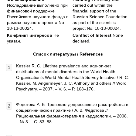
Исследование выполнено при
carried out within the
финансовой поддержке
financial support of the
Российского научного фонда в
Russian Science Foundation
рамках научного проекта No
as part of the scientific
18-13-00024.
project No. 18-13-00024.
Конфликт интересов
Не
Conflict of Interest
None
указан.
declared.
Список литературы / References
Kessler R. C. Lifetime prevalence and age-on-set
distributions of mental disorders in the World Health
Organisation’s World Mental Health Survey Initiative / R. C.
Kessler, M. Angermeyer, J. C. Anthony and others // Word
Psychyatry. – 2007. – V. 6. – P. 168–176.
Федотова А. В. Тревожно-депрессивные расстройства в
общеклинической практике / А. В. Федотова //
Рациональная фармакотерапия в кардиологии. – 2008.
– № 3. – С. 83–88.