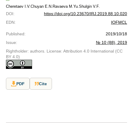
Cheretaev I.V.
Chuyan E.N.
Ravaeva M.Yu.
Shulgin V.F.
DOI
:
https://doi.org/10.23670/IRJ.2019.88.10.020
EDN
:
IOFMCL
Published
:
2019/10/18
Issue
:
№ 10 (88), 2019
Rightholder: authors. License: Attribution 4.0 International (CC
BY 4.0)
PDF
Cite