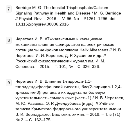
Berridge M. G. The Inositol Trisphosphate/Calcium
Signaling Pathway in Health and Disease / M. G. Berridge
// Physiol. Rev. – 2016. – V. 96, No – Р.1261–1296. doi:
10.1152/physrev.00006.2016
Черетаев И. В. АТФ-зависимые и кальциевые
механизмы влияния салицилатов на электрические
потенциалы нейронов моллюска Helix Albescens // И. В.
Черетаев, И. И. Коренюк, Д. Р. Хусаинов и др. //
Российский физиологический журнал им. И. М.
Сеченова. – 2015. – Т. 101, № – С. 326–336.
Черетаев И. В. Влияние 1-гидрокси-1,1-
этилидендифосфоновой кислоты, бис(2-пиридил-1,2,4-
триазолил-3)пропана и их аддукта на болевую
чувствительность самцов крыс (часть 1) / И. В. Черетаев,
М. Ю. Раваева, Э. Р. Джелдубаева [и др.]. // Учёные
записки Крымского федерального университета имени
В. И. Вернадского. Биология, химия. – 2019. – Т. 5 (71),
№ 2. – С. 162–175.