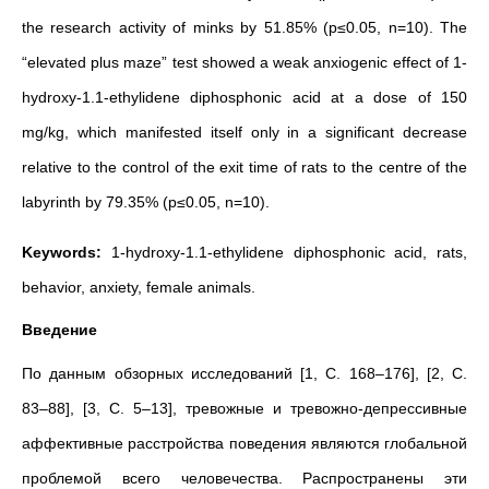
the research activity of minks by 51.85% (p≤0.05, n=10). The
“elevated plus maze” test showed a weak anxiogenic effect of 1-
hydroxy-1.1-ethylidene diphosphonic acid at a dose of 150
mg/kg, which manifested itself only in a significant decrease
relative to the control of the exit time of rats to the centre of the
labyrinth by 79.35% (p≤0.05, n=10).
Keywords:
1-hydroxy-1.1-ethylidene diphosphonic acid, rats,
behavior, anxiety, female animals.
Введение
По данным обзорных исследований [1, С. 168–176], [2, С.
83–88], [3, С. 5–13], тревожные и тревожно-депрессивные
аффективные расстройства поведения являются глобальной
проблемой всего человечества. Распространены эти