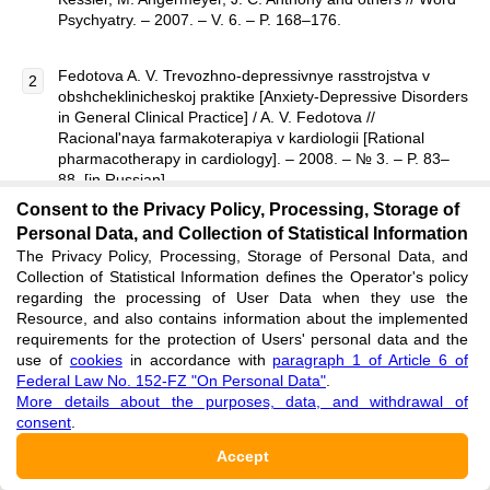
Psychyatry. – 2007. – V. 6. – P. 168–176.
Fedotova A. V. Trevozhno-depressivnye rasstrojstva v
obshcheklinicheskoj praktike [Anxiety-Depressive Disorders
in General Clinical Practice] / A. V. Fedotova //
Racional'naya farmakoterapiya v kardiologii [Rational
pharmacotherapy in cardiology]. – 2008. – № 3. – P. 83–
88. [in Russian]
Consent to the Privacy Policy, Processing, Storage of
Personal Data, and Collection of Statistical Information
Maruta N. A. Trevozhnaya depressiya (kliniko–
The Privacy Policy, Processing, Storage of Personal Data, and
psihopatologicheskaya i patopsihologicheskaya
Collection of Statistical Information defines the Operator's policy
harakteristika) [Anxiety depression (clinical –
regarding the processing of User Data when they use the
psychopathological and pathopsychological
Resource, and also contains information about the implemented
characteristics)] / N. A. Maruta, T. V. Pan'ko, G. Yu.
requirements for the protection of Users' personal data and the
Kalenskaya and others. // Tavricheskij zhurnal psihiatrii
use of
[Taurida Journal of Psychiatry]. – 2014. – V. 18, № 2 (67).
cookies
in accordance with
paragraph 1 of Article 6 of
Federal Law No. 152-FZ "On Personal Data"
– P. 5–13. [in Russian]
.
More details about the purposes, data, and withdrawal of
consent
.
Stroevskij V. V. Profilaktika suicidov u pacientov s
Accept
affektivnymi rasstrojstvami v AR Krym [Suicide Prevention
in Patients with Affective Disorders in AR Crimea] / V. V.