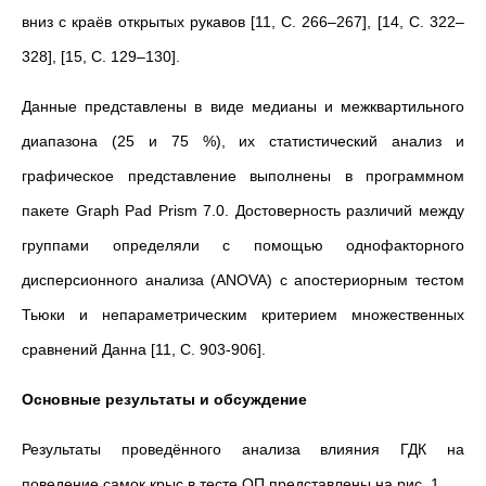
вниз с краёв открытых рукавов [11, С. 266–267], [14, С. 322–
328], [15, C. 129–130].
Данные представлены в виде медианы и межквартильного
диапазона (25 и 75 %), их статистический анализ и
графическое представление выполнены в программном
пакете Graph Pad Prism 7.0. Достоверность различий между
группами определяли с помощью однофакторного
дисперсионного анализа (ANOVA) c апостериорным тестом
Тьюки и непараметрическим критерием множественных
сравнений Данна [11, С. 903-906].
Основные результаты и обсуждение
Результаты проведённого анализа влияния ГДК на
поведение самок крыс в тесте ОП представлены на рис. 1.