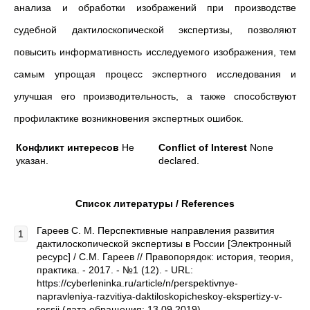
анализа и обработки изображений при производстве
судебной дактилоскопической экспертизы, позволяют
повысить информативность исследуемого изображения, тем
самым упрощая процесс экспертного исследования и
улучшая его производительность, а также способствуют
профилактике возникновения экспертных ошибок.
Конфликт интересов
Не
Conflict of Interest
None
указан.
declared.
Список литературы / References
Гареев С. М. Перспективные направления развития
дактилоскопической экспертизы в России [Электронный
ресурс] / С.М. Гареев // Правопорядок: история, теория,
практика. - 2017. - №1 (12). - URL:
https://cyberleninka.ru/article/n/perspektivnye-
napravleniya-razvitiya-daktiloskopicheskoy-ekspertizy-v-
rossii (дата обращения: 13.09.2019)