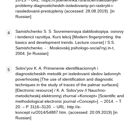
28-29. - URL: https://cyberleninka.ru/article/n/aktualnye-
problemy-diagnosticheskih-issledovaniy-pri-raskrytii-i-
rassledovanii-prestupleniy (accessed: 28.08.2019). [in
Russian]
Samishchenko S. S. Sovremennaya daktiloskopiya: osnovy
i tendencii razvitiya. Kurs lekcij [Modern fingerprinting: the
basics and development trends. Lecture course] / S.S.
Samishchenko. - : Moskovskij psihologo-social'nyj in-t,
2004. [in Russian]
Solov'yov K. A. Primenenie identifikacionnyh i
diagnosticheskih metodik pri issledovanii sledov ladonnyh
poverhnostej [The use of identification and diagnostic
techniques in the study of traces of the palmar surfaces]
[Electronic resource] / K. A. Solov'yov // Nauchno-
metodicheskij elektronnyj zhurnal «Koncept» [Scientific and
methodological electronic journal «Concept»]. – 2014. – T.
20. – P. 3116–3120. – URL: http://e-
koncept.ru/2014/54887.htm. (accessed: 20.09.2019) [in
Russian]