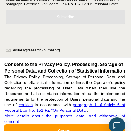
paragraph 1 of Article 6 of Federal Law No. 152-FZ "On Personal Data"
Subscribe
editors@research-journal.org
620066, Sverdlovsk region, Yekaterinburg, st. Akademicheskaya, 11A,
office 1
Consent to the Privacy Policy, Processing, Storage of
Personal Data, and Collection of Statistical Information
The Privacy Policy, Processing, Storage of Personal Data, and
Feedback
Collection of Statistical Information defines the Operator's policy
regarding the processing of User Data when they use the
Resource, and also contains information about the implemented
requirements for the protection of Users' personal data and the
use of
cookies
in accordance with
paragraph 1 of Article 6 of
Federal Law No. 152-FZ "On Personal Data"
.
Support
:
editors@research-journal.org
More details about the purposes, data, and withdrawal of
ISSN 2227-6017 (ONLINE),
ISSN 2303-9868 (PRINT),
DOI: 10.60797/IRJ.2227-6017,
consent
.
ЭЛ № ФС 77 - 80772
Accept
16+