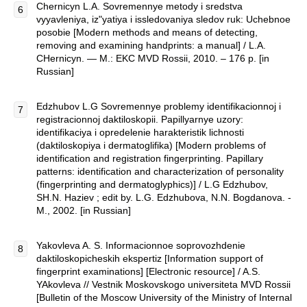
Chernicyn L.A. Sovremennye metody i sredstva
vyyavleniya, iz"yatiya i issledovaniya sledov ruk: Uchebnoe
posobie [Modern methods and means of detecting,
removing and examining handprints: a manual] / L.A.
CHernicyn. — M.: EKC MVD Rossii, 2010. – 176 p. [in
Russian]
Edzhubov L.G Sovremennye problemy identifikacionnoj i
registracionnoj daktiloskopii. Papillyarnye uzory:
identifikaciya i opredelenie harakteristik lichnosti
(daktiloskopiya i dermatoglifika) [Modern problems of
identification and registration fingerprinting. Papillary
patterns: identification and characterization of personality
(fingerprinting and dermatoglyphics)] / L.G Edzhubov,
SH.N. Haziev ; edit by. L.G. Edzhubova, N.N. Bogdanova. -
M., 2002. [in Russian]
Yakovleva A. S. Informacionnoe soprovozhdenie
daktiloskopicheskih ekspertiz [Information support of
fingerprint examinations] [Electronic resource] / A.S.
YAkovleva // Vestnik Moskovskogo universiteta MVD Rossii
[Bulletin of the Moscow University of the Ministry of Internal