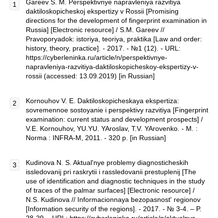
Gareev S. M. Perspektivnye napravleniya razvitiya
daktiloskopicheskoj ekspertizy v Rossii [Promising
directions for the development of fingerprint examination in
Russia] [Electronic resource] / S.M. Gareev //
Pravoporyadok: istoriya, teoriya, praktika [Law and order:
history, theory, practice]. - 2017. - №1 (12). - URL:
https://cyberleninka.ru/article/n/perspektivnye-
napravleniya-razvitiya-daktiloskopicheskoy-ekspertizy-v-
rossii (accessed: 13.09.2019) [in Russian]
Kornouhov V. E. Daktiloskopicheskaya ekspertiza:
sovremennoe sostoyanie i perspektivy razvitiya [Fingerprint
examination: current status and development prospects] /
V.E. Kornouhov, YU.YU. YAroslav, T.V. YArovenko. - M. :
Norma : INFRA-M, 2011. - 320 p. [in Russian]
Kudinova N. S. Aktual'nye problemy diagnosticheskih
issledovanij pri raskrytii i rassledovanii prestuplenij [The
use of identification and diagnostic techniques in the study
of traces of the palmar surfaces] [Electronic resource] /
N.S. Kudinova // Informacionnaya bezopasnost' regionov
[Information security of the regions]. - 2017. - № 3-4. – P.