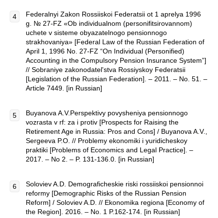
Federalnyi Zakon Rossiiskoi Federatsii ot 1 aprelya 1996
g. № 27-FZ «Ob individualnom (personifitsirovannom)
uchete v sisteme obyazatelnogo pensionnogo
strakhovaniya» [Federal Law of the Russian Federation of
April 1, 1996 No. 27-FZ “On Individual (Personified)
Accounting in the Compulsory Pension Insurance System”]
// Sobraniye zakonodatel'stva Rossiyskoy Federatsii
[Legislation of the Russian Federation]. – 2011. – No. 51. –
Article 7449. [in Russian]
Buyanova A.V.Perspektivy povysheniya pensionnogo
vozrasta v rf: za i protiv [Prospects for Raising the
Retirement Age in Russia: Pros and Cons] / Buyanova A.V.,
Sergeeva P.O. // Problemy ekonomiki i yuridicheskoy
praktiki [Problems of Economics and Legal Practice]. –
2017. – No 2. – P. 131-136.0. [in Russian]
Soloviev A.D. Demograficheskie riski rossiiskoi pensionnoi
reformy [Demographic Risks of the Russian Pension
Reform] / Soloviev A.D. // Ekonomika regiona [Economy of
the Region]. 2016. – No. 1 P.162-174. [in Russian]