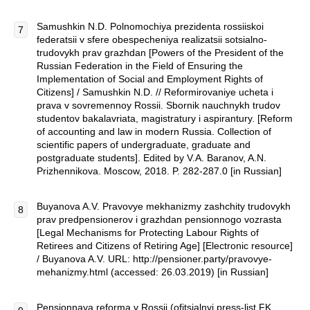
Samushkin N.D. Polnomochiya prezidenta rossiiskoi
federatsii v sfere obespecheniya realizatsii sotsialno-
trudovykh prav grazhdan [Powers of the President of the
Russian Federation in the Field of Ensuring the
Implementation of Social and Employment Rights of
Citizens] / Samushkin N.D. // Reformirovaniye ucheta i
prava v sovremennoy Rossii. Sbornik nauchnykh trudov
studentov bakalavriata, magistratury i aspirantury. [Reform
of accounting and law in modern Russia. Collection of
scientific papers of undergraduate, graduate and
postgraduate students]. Edited by V.A. Baranov, A.N.
Prizhennikova. Moscow, 2018. P. 282-287.0 [in Russian]
Buyanova A.V. Pravovye mekhanizmy zashchity trudovykh
prav predpensionerov i grazhdan pensionnogo vozrasta
[Legal Mechanisms for Protecting Labour Rights of
Retirees and Citizens of Retiring Age] [Electronic resource]
/ Buyanova A.V. URL: http://pensioner.party/pravovye-
mehanizmy.html (accessed: 26.03.2019) [in Russian]
Pensionnaya reforma v Rossii (ofitsialnyi press-list FK