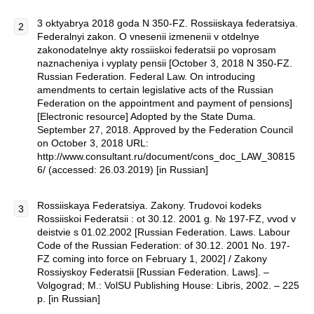
3 oktyabrya 2018 goda N 350-FZ. Rossiiskaya federatsiya.
Federalnyi zakon. O vnesenii izmenenii v otdelnye
zakonodatelnye akty rossiiskoi federatsii po voprosam
naznacheniya i vyplaty pensii [October 3, 2018 N 350-FZ.
Russian Federation. Federal Law. On introducing
amendments to certain legislative acts of the Russian
Federation on the appointment and payment of pensions]
[Electronic resource] Adopted by the State Duma.
September 27, 2018. Approved by the Federation Council
on October 3, 2018 URL:
http://www.consultant.ru/document/cons_doc_LAW_30815
6/ (accessed: 26.03.2019) [in Russian]
Rossiiskaya Federatsiya. Zakony. Trudovoi kodeks
Rossiiskoi Federatsii : ot 30.12. 2001 g. № 197-FZ, vvod v
deistvie s 01.02.2002 [Russian Federation. Laws. Labour
Code of the Russian Federation: of 30.12. 2001 No. 197-
FZ coming into force on February 1, 2002] / Zakony
Rossiyskoy Federatsii [Russian Federation. Laws]. –
Volgograd; M.: VolSU Publishing House: Libris, 2002. – 225
p. [in Russian]