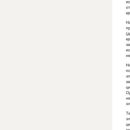
и
о
к
Н
п
(
к
з
и
н
Н
п
э
з
ц
О
н
э
Т
э
ц
т