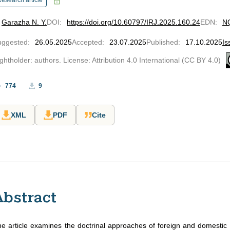
esearch article
Garazha N. Y.
DOI
:
https://doi.org/10.60797/IRJ.2025.160.24
EDN
:
N
uggested
:
26.05.2025
Accepted
:
23.07.2025
Published
:
17.10.2025
Is
ghtholder: authors. License: Attribution 4.0 International (CC BY 4.0)
774
9
XML
PDF
Cite
Abstract
e article examines the doctrinal approaches of foreign and domestic r