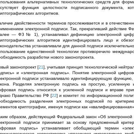
спользования альтернативных технологических средств для форм
тсутствует функция целостности подписанного документа, 
риптографических алгоритмов.
аличие двойственности терминов прослеживается и в отечественн
рименением электронной подписи. Так, прекративший действие Ф
далее — ФЗ № 1), устанавливал дефиницию электронной цифр
риптографических алгоритмов идентифицировать лицо и обез
аконодательства устанавливали для данной подписи
исключительно
спользование единственной технологии противоречило междунаро
еобходимость разработки нового законопроекта.
овый законопроект
[
21
]
, учитывая принцип технологической нейтра
одпись» и «электронная подпись». Понятие электронной цифро
лектронной подписи устанавливало идентифицирующую функцию, 
акона. Разделяя электронную подпись на простую, усиленную 
ифровая подпись относится к усиленной подписи и вправе при
днако Правительство РФ
[
22
]
и комитет по информационной поли
еобходимость разделения электронных подписей по критери
лементов криптографии, именуя подписи как «квалифицированная
аким образом, действующий Федеральный закон «Об электронной
лектронной подписи принимает за основу предложенный крите
ифровая подпись» устанавливает обобщающий термин «эле
ерминологическая корректировка упраздняет императивное тре