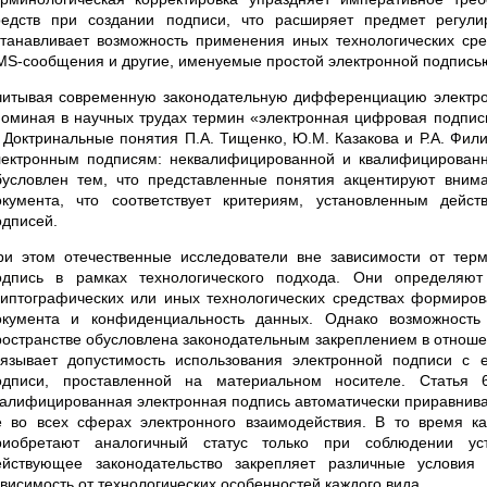
редств при создании подписи, что расширяет предмет регул
станавливает возможность применения иных технологических сред
MS-сообщения и другие, именуемые простой электронной подпись
читывая современную законодательную дифференциацию электронн
поминая в научных трудах термин «электронная цифровая подпис
.
Д
октринальные
понятия П.А. Тищенко, Ю.М. Казакова и Р.А. Ф
лектронным подписям: неквалифицированной и квалифицирован
бусловлен тем, что представленные понятия акцентируют вним
окумента, что соответствует критериям, установленным дейс
одписей.
ри этом отечественные исследователи вне зависимости от тер
одпись в рамках технологического подхода. Они определяют
риптографических или иных технологических средствах формир
окумента и конфиденциальность данных. Однако возможность
ространстве обусловлена законодательным закреплением в отношен
вязывает допустимость использования электронной подписи с 
одписи, проставленной на материальном носителе. Ста
валифицированная электронная подпись автоматически приравнивае
ё во всех сферах электронного взаимодействия. В то время к
риобретают аналогичный статус только при соблюдении уст
ействующее законодательство закрепляет различные условия
ависимость от технологических особенностей каждого вида.