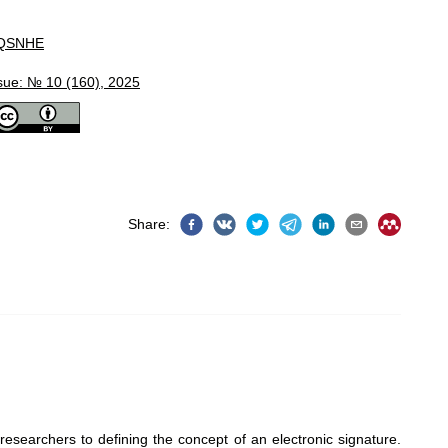
QSNHE
sue: № 10 (160), 2025
Share
:
esearchers to defining the concept of an electronic signature.