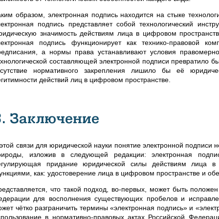
аким образом, электронная подпись находится на стыке техноло
лектронная подпись представляет собой технологический инстр
ридическую значимость действиям лица в цифровом пространстве
лектронная подпись функционирует как технико-правовой ком
редписания, а нормы права устанавливают условия правомерно
ехнологической составляющей электронной подписи превратило бы
тсутствие нормативного закрепления лишило бы её юридиче
егитимности действий лиц в цифровом пространстве.
3. Заключение
 этой связи для юридической науки понятие электронной подписи н
рироды, изложив в следующей редакции: электронная подп
егулирующая придание юридической силы действиям лица в
ункциями, как: удостоверение лица в цифровом пространстве и об
редставляется, что такой подход, во-первых, может быть положен
едерации для восполнения существующих пробелов и исправлен
ожет чётко разграничить термины «электронная подпись» и «элект
спользование в нормативно-правовых актах Российской Федерац