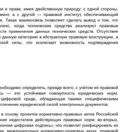
гии и права, имея
двойственную природу: с одной стороны,
умент, а с другой
—
правовой институт, обеспечивающий
. Такая взаимосвязь позволяет сделать вывод о том, что
плекс, когда технические средства реализуют правовые
сти применения данных технических средств. Отсутствие
 данную категорию в абстрактную правовую конструкцию, а
ской силы, что исключает возможность подтверждения
еобходимо определять, прежде всего, с учётом её правовой
ись
—
это устойчивая совокупность юридических норм,
 цифровой среде, обладающая такими специфическими
еспечение юридической силой электронных документов.
 в основу проектов нормативно-правовых актов Российской
ия недостатков действующих правовых норм; во-вторых,
ронная цифровая подпись», что позволит унифицировать их
ии, международных нормативно-правовых актах, правовой