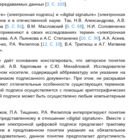
 передаваемых данных
[
3, С. 103
]
.
e» (электронная подпись) и «digital signature» (электронная
в и в отечественной науке. Так, Н.В. Александрова, А.В.
ова
[
5, С. 81
]
, В.М. Масловский
[
6, С. 68
]
, Н.И. Соловяненко
применяют в своих исследованиях термин «электронная
шева, А.А. Пьянкова и А.С. Степаненко
[
10, С. 90
]
, А.А. Асеев,
енко, Р.А. Филиппов
[
12, С. 10
]
, В.А. Трипкош и А.Г. Матвеев
».
 даёт основание констатировать, что авторское понятие
ой, А.В. Карповым и С.Ю. Михайловой. Исследователи
ном носителе, содержащий аббревиатуру или указание на
наком подписанного документа». При этом, не раскрывая
ляют отличительные особенности существующих терминов.
ой подписи осуществляется с помощью криптографических
ной подписи может быть осуществлено любым компьютерным
ков, П.А. Тищенко, Р.А. Филиппов интерпретируют понятие
едставленному в отношении «digital signature». Вместе с
тие электронной цифровой подписи предлагают трактовку
твием в предложенном понятии
указания на обязательное
довательно, данное понятие предполагает допустимость