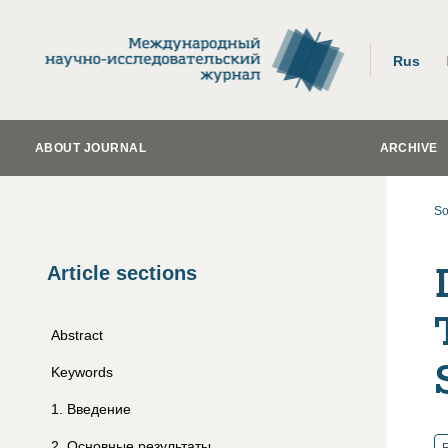
Rus
ABOUT JOURNAL
ARCHIVE
So
Article sections
Abstract
Keywords
1
.
Введение
2
.
Основные результаты