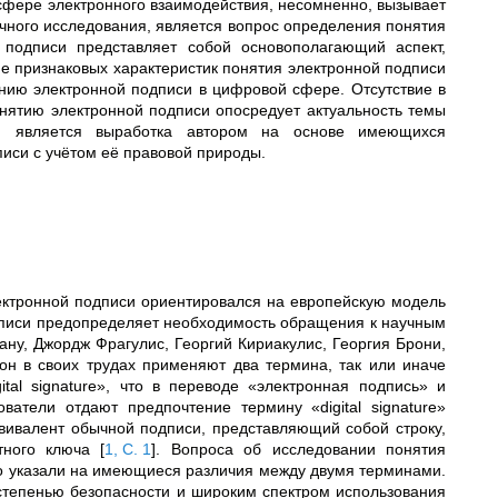
 сфере электронного взаимодействия, несомненно, вызывает
чного исследования, является вопрос определения понятия
 подписи представляет собой основополагающий аспект,
 признаковых характеристик понятия электронной подписи
ию электронной подписи в цифровой сфере. Отсутствие в
онятию электронной подписи
опосредует актуальность темы
ия является выработка автором на основе имеющихся
иси с учётом её правовой природы.
ектронной подписи
ориентировался на европейскую модель
дписи предопределяет необходимость обращения к научным
ану, Джордж Фрагулис, Георгий Кириакулис, Георгия Брони,
н в своих трудах применяют два термина, так или иначе
gital signature», что в переводе «электронная подпись» и
атели отдают предпочтение термину «digital signature»
квивалент обычной подписи, представляющий собой строку,
тного ключа
[
1, С. 1
]
. Вопроса об исследовании понятия
ако указали на имеющиеся различия между двумя терминами.
кой степенью безопасности и широким спектром использования