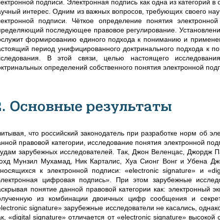
лектронной подписи. Электронная подпись как одна из категорий в
аучный интерес. Одним из важных вопросов, требующих своего нау
лектронной подписи.
Чёткое определение понятия электронной
пределяющий последующее правовое регулирование. Установление
ослужит формированию единого подхода к пониманию и применен
астоящий период унифицированного доктринального подхода к п
сследования. В этой связи, целью настоящего исследован
октринальных определений собственного понятия электронной подп
2. Основные результаты
читывая, что российский законодатель
при разработке норм об эл
анной правовой категории, исследование понятия электронной по
рудам зарубежных исследователей
. Так, Джон Веленцас, Джордж П
охд Мунзил Мухамад, Ник Карталис, Хуа Сионг Вонг и Убена Джо
тносящихся к электронной подписи: «electronic signature» и «di
электронная цифровая подпись». При этом зарубежные исследов
аскрывая понятие данной правовой категории как: электронный э
олученную из комбинации двоичных цифр сообщения и секре
electronic signature» зарубежные исследователи не касались, одн
к, «digital signature» отличается от «electronic signature» высо