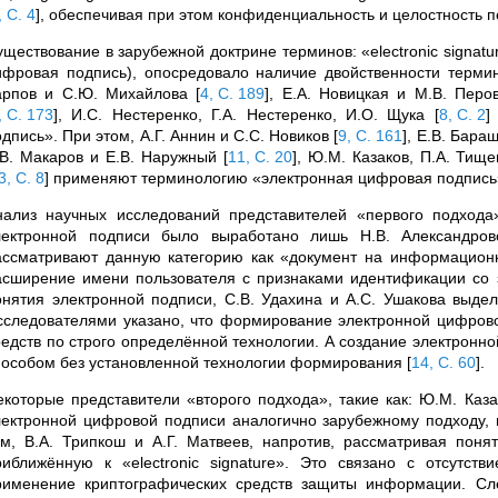
, С. 4
]
, обеспечивая при этом конфиденциальность и целостность
ществование в зарубежной доктрине терминов: «electronic signatur
ифровая подпись), опосредовало наличие двойственности термино
арпов и С.Ю. Михайлова
[
4, С. 189
]
, Е.А. Новицкая и М.В. Пер
, С. 173
]
, И.С. Нестеренко, Г.А. Нестеренко, И.О. Щука
[
8, С. 2
]
дпись». При этом, А.Г. Аннин и С.С. Новиков
[
9, С. 161
]
, Е.В. Бара
.В. Макаров и Е.В. Наружный
[
11, С. 20
]
, Ю.М. Казаков, П.А. Тищ
3, С. 8
]
применяют терминологию «электронная цифровая подпись
нализ научных исследований представителей «первого подхода»
лектронной подписи было выработано лишь Н.В. Александров
ассматривают данную категорию как «документ на информацион
асширение имени пользователя с признаками идентификации со з
онятия электронной подписи, С.В. Удахина и А.С. Ушакова выде
сследователями указано, что формирование электронной цифров
редств по строго определённой технологии. А создание электрон
пособом без установленной технологии формирования
[
14, С. 60
]
.
екоторые представители «второго подхода», такие как: Ю.М. Каза
лектронной цифровой подписи аналогично зарубежному подходу, пр
ем, В.А. Трипкош и А.Г. Матвеев, напротив, рассматривая поня
риближённую к «electronic signature». Это связано с отсутс
рименение криптографических средств защиты информации. Сле