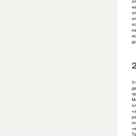
э
н
э
о
п
н
и
д
У
д
т
М
о
«
р
п
«
Та