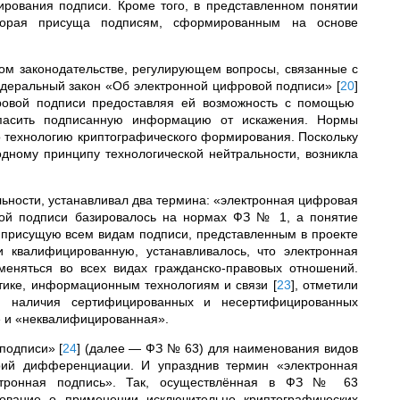
ирования подписи. Кроме того, в представленном понятии
которая присуща подписям, сформированным на основе
ом законодательстве, регулирующем вопросы, связанные с
едеральный закон «Об электронной цифровой подписи»
[
20
]
овой подписи предоставляя ей возможность с помощью
опасить подписанную информацию от искажения. Нормы
 технологию криптографического формирования. Поскольку
дному принципу технологической нейтральности, возникла
льности, устанавливал два термина: «электронная цифровая
вой подписи базировалось на нормах ФЗ № 1, а понятие
присущую всем видам подписи, представленным в проекте
и квалифицированную, устанавливалось, что электронная
меняться во всех видах гражданско-правовых отношений.
тике, информационным технологиям и связи
[
23
]
, отметили
ю наличия сертифицированных и несертифицированных
» и «неквалифицированная».
 подписи»
[
24
]
(далее
—
ФЗ № 63) для наименования видов
рий дифференциации. И упразднив термин «электронная
ктронная подпись». Так, осуществлённая в ФЗ № 63
бование о применении исключительно криптографических