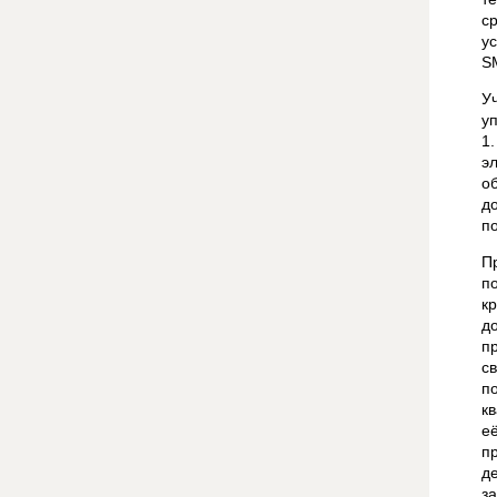
с
у
S
У
у
1
э
о
д
п
П
п
к
д
п
с
п
к
е
п
д
з