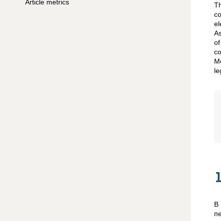
Article metrics
Th
co
el
As
of
co
Mo
le
В
п