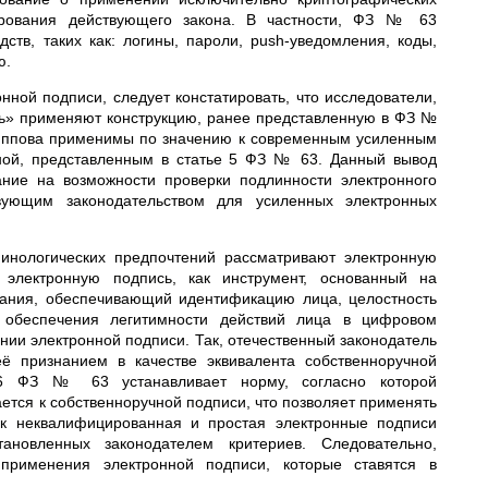
ирования действующего закона. В частности, ФЗ № 63
ств, таких как: логины, пароли, push-уведомления, коды,
ю.
ой подписи, следует констатировать, что исследователи,
ь» применяют конструкцию, ранее представленную в ФЗ №
илиппова применимы по значению к современным усиленным
ной, представленным в статье 5 ФЗ № 63.
Данный вывод
ание на возможности проверки подлинности электронного
твующим законодательством для усиленных электронных
минологических предпочтений
рассматривают электронную
 электронную подпись, как инструмент, основанный на
ования, обеспечивающий
идентификацию лица, целостность
 обеспечения легитимности действий лица в цифровом
ии электронной подписи. Так, отечественный законодатель
её признанием в качестве эквивалента собственноручной
тья 6 ФЗ № 63
устанавливает норму, согласно которой
тся к собственноручной подписи, что позволяет применять
ак неквалифицированная и простая электронные подписи
ановленных законодателем критериев. Следовательно,
 применения электронной подписи, которые ставятся в