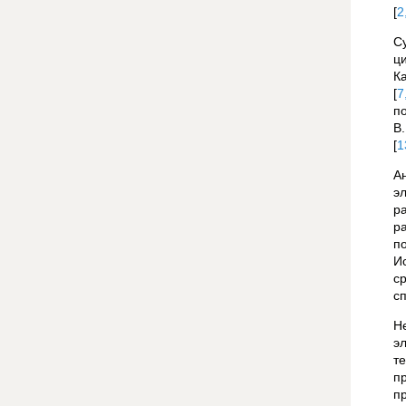
[
2
Су
ц
К
[
7
по
В
[
1
А
э
р
р
п
И
с
с
Н
э
т
п
п