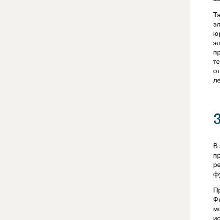
Т
э
ю
э
п
т
о
л
В
п
р
ф
П
Ф
м
и