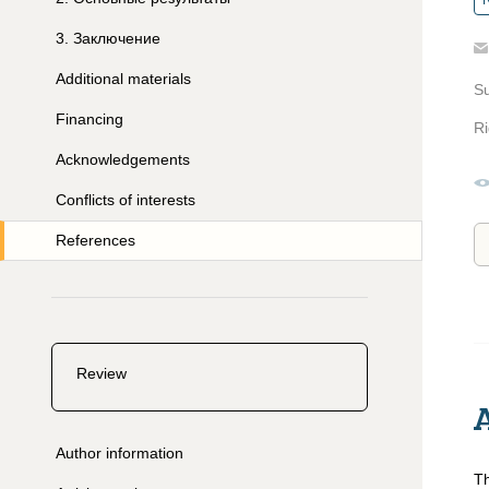
R
3
.
Заключение
Additional materials
S
Financing
Ri
Acknowledgements
Conflicts of interests
References
Review
Author information
Th