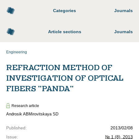
Categories
Journals
Article sections
Journals
Engineering
REFRACTION METHOD OF
INVESTIGATION OF OPTICAL
FIBERS "PANDA"
Research article
Androsik AB
Mirovitskaya SD
Published
:
2013/02/08
Issue
:
№ 1 (8), 2013