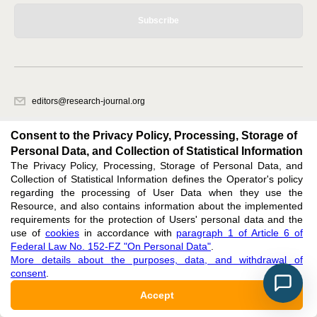
Subscribe
editors@research-journal.org
620066, Sverdlovsk region, Yekaterinburg, st. Akademicheskaya, 11A,
office 1
Consent to the Privacy Policy, Processing, Storage of
Personal Data, and Collection of Statistical Information
The Privacy Policy, Processing, Storage of Personal Data, and
Feedback
Collection of Statistical Information defines the Operator's policy
regarding the processing of User Data when they use the
Resource, and also contains information about the implemented
requirements for the protection of Users' personal data and the
use of
cookies
in accordance with
paragraph 1 of Article 6 of
Federal Law No. 152-FZ "On Personal Data"
.
Support
:
editors@research-journal.org
More details about the purposes, data, and withdrawal of
ISSN 2227-6017 (ONLINE),
ISSN 2303-9868 (PRINT),
DOI: 10.60797/IRJ.2227-6017,
consent
.
ЭЛ № ФС 77 - 80772
Accept
16+