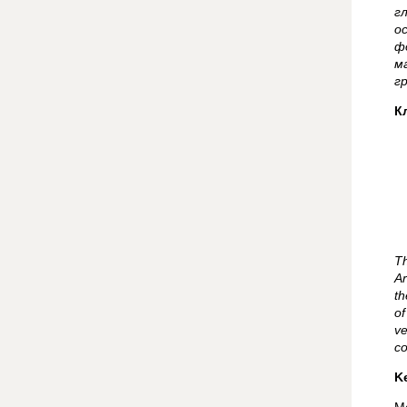
г
о
ф
м
г
К
Th
Ar
th
of
ve
co
K