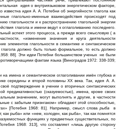
ся центральными частями речи, привлекают постоянное
ентальная идея о внутриязыковом энергетическом факторе,
известна идея А. А. Потебни об энергийности глагола как
ечные глагольно-именные взаимодействия происходят под
нию глагольности и к распространению глагольной энергии
йствия глагола и имени ведут к оглаголиванию последнего.
ьный аспект этого процесса, а прежде всего смысловую ( а
частности, «изменение значения и круга деятельности
ние элементов глагольности в семантике и синтаксическом
 глагола должно быть только формальное, то есть должно
 1958: 88]. Эти идеи Потебни большинством ученых не были
противоречащими фактам языка [Виноградов 1972: 338-339;
и на имена и семантическом оглаголивании имён глубока и
ике середины и второй половины ХХ века. Так, идея А. А.
своё подтверждение в учении о вторичных синтаксических
ой предикативностью (сказуемостью), имена, кроме своих
альным значением, могут выполнять и другие, в частности
льные с забытым признгаком» обладают этой способностью,
тах» [Потебня 1968: 81]. Например, смысл слова
рыба
в
 как рыба» или «нем, холоден, как рыба», так как помнятся
 сказуемостных функциях у предметных существительных, по
отебня 1968: 313], что составляет «лишь другую сторону