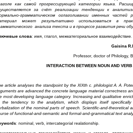
лаголе как самой прогрессирующей категории языка. Расши
существляется за счёт реализации тенденции к аналитизм
ормально-грамматическом оглаголивании именных частей р
атериал может результативно использоваться в практ
рамматического анализа текста и в процессе развития речи об
лючевые слова
: имя, глагол, межкатегориальное взаимодействие.
Gaisina R.
Professor, doctor of Philology, 
INTERACTION BETWEEN NOUN AND VERB I
e article analyses the standpoint by the XIXth c. philologist A. A. Po
guments are advanced the concrete language material correctness and
e most developing language category. Increasing and qualitative enrichm
 the tendency to the analytism, which displays itself specificall
rbalization of the nominal parts of speech. Scientific-and-theoretical 
urse of functional-and-semantic and formal-and-grammatical text anal
eywords
: nominal, verb, intercategorial realationship.