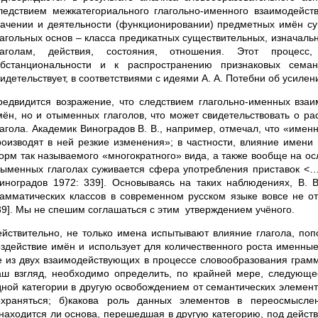
ледствием межкатегориального глагольно-именного взаимодейств
начении и деятельности (функционировании) предметных имён су
лагольных основ – класса предикатных существительных, изначал
лаголам, действия, состояния, отношения. Этот процесс
убстанциональности и к распространению признаковых семан
идетельствует, в соответствиями с идеями А. А. Потебни об усилен
редвидится возражение, что следствием глагольно-именных взаи
мён, но и отыменных глаголов, что может свидетельствовать о р
лагола. Академик Виноградов В. В., например, отмечал, что «имен
роизводят в ней резкие изменения»; в частности, влияние имени
орм так называемого «многократного» вида, а также вообще на ос
тыменных глаголах суживается сфера употребления приставок <…>
Виноградов 1972: 339]. Основываясь на таких наблюдениях, В. 
рамматических классов в современном русском языке вовсе не от
39]. Мы не спешим соглашаться с этим утверждением учёного.
ействительно, не только имена испытывают влияние глагола, попо
оздействие имён и использует для количественного роста именные 
е из двух взаимодействующих в процессе словообразования грамма
аш взгляд, необходимо определить, по крайней мере, следующ
дной категории в другую освобождением от семантических элемент
охраняться; б)какова роль данных элементов в переосмыслен
)находится ли основа, перешедшая в другую категорию, под дейст