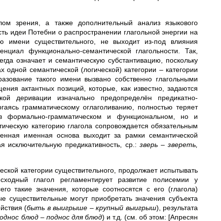
лом зрения, а также дополнительный анализ языкового
ь идеи Потебни о распространении глагольной энергии на
ию имени существительного, не выходит из-под влияния
енциал функционально-семантической глагольности. Так,
сегда означает и семантическую субстантивацию, поскольку
х одной семантической (логической) категории – категории
разование такого имени вызвано собственно глагольными
ения актантных позиций, которые, как известно, задаются
кой деривации изначально предопределён предикатно-
ргаясь грамматическому оглаголиванию, полностью теряет
о в формально-грамматическом и функциональном, но и
тическую категорию глагола сопровождается обязательным
ленная именная основа выходит за рамки семантической
ая исключительную предикативность, ср.:
зверь – звереть,
еской категории существительного, продолжает испытывать
сходный глагол регламентирует развитие полисемии у
го такие значения, которые соотносятся с его (глагола)
ные существительные могут приобретать значения субъекта
ействия (
быть в выигрыше – крупный выигрыш
), результата
однос блюд – поднос для блюд
) и т.д. (см. об этом: [Апресян