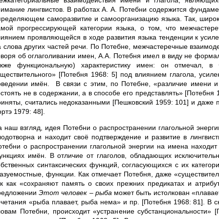
ежкатегориальные взаимодействия имени и глагола, являющих
нимание лингвистов. В работах А. А. Потебни содержится фундам
пределяющем саморазвитие и самоорганизацию языка. Так, широко 
амой прогрессирующей категории языка, о том, что межчастер
лиянием проявляющейся в ходе развития языка тенденции к усиле
а слова других частей речи. По Потебне, межчастеречные взаимоде
оворя об оглаголивании имен, А.А. Потебня имел в виду не формал
акже функциональную) характеристику имен: он отмечал, в 
уществительного» [Потебня 1968: 5] под влиянием глагола, усиле
оведении имён. В связи с этим, по Потебне, «различие имени и
остоять не в содержании, а в способе его представлять» [Потебня
риняты, считались недоказанными [Пешковский 1959: 101] и даже 
ртэ 1979: 48].
а наш взгляд, идея Потебни о распространении глагольной энерги
лодотворна и находит своё подтверждение и развитие в лингвист
отебни о распространении глагольной энергии на имена находит 
ункциях имён. В отличие от глаголов, обладающих исключительн
обственных синтаксических функций, согласующихся с их категори
казуемостные, функции. Как отмечает Потебня, даже «существите
ак как «сохраняют память о своих прежних предикатах и атрибу
редложении
Этот человек – рыба
может быть истолкован «плавает,
очетания «рыба плавает, рыба нема» и пр. [Потебня 1968: 81]. В
ловам Потебни, происходит «устранение субстанциональности» [П