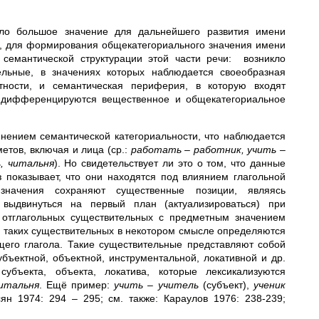
ело большое значение для дальнейшего развития имени
ти, для формирования общекатегориального значения имени
 семантической структурации этой части речи: возникло
ельные, в значениях которых наблюдается своеобразная
тности, и семантическая периферия, в которую входят
о дифференцируются вещественное и общекатегориальное
енением семантической категориальности, что наблюдается
метов, включая и лица (ср.:
работать – работник, учить –
, читальня
). Но свидетельствует ли это о том, что данные
з показывает, что они находятся под влиянием глагольной
значения сохраняют существенные позиции, являясь
выдвинуться на первый план (актуализироваться) при
е отглагольных существительных с предметным значением
е таких существительных в некотором смысле определяются
щего глагола. Такие существительные представляют собой
убъектной, объектной, инструментальной, локативной и др.
субъекта, объекта, локатива, которые лексикализуются
итальня
. Ещё пример:
учить – учитель
(субъект),
ученик
есян 1974: 294 – 295; см. также: Караулов 1976: 238-239;