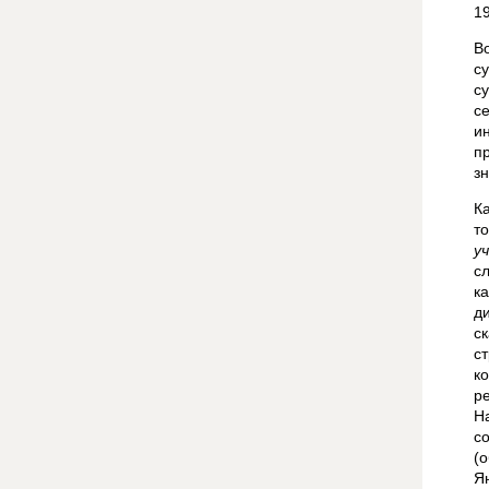
19
В
с
с
с
и
п
з
К
т
у
с
к
д
с
с
к
р
Н
с
(
Ян