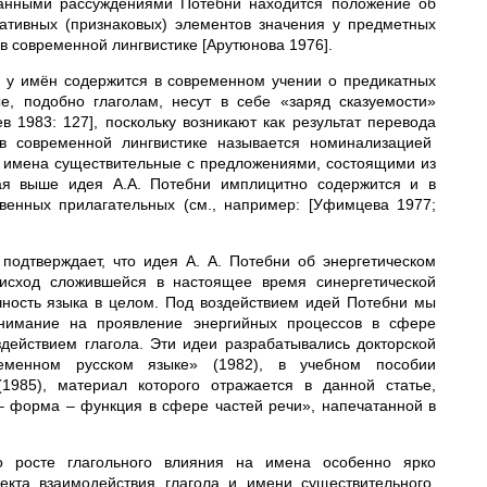
 данными рассуждениями Потебни находится положение об
ативных (признаковых) элементов значения у предметных
в современной лингвистике [Арутюнова 1976].
и у имён содержится в современном учении о предикатных
е, подобно глаголам, несут в себе «заряд сказуемости»
 1983: 127], поскольку возникают как результат перевода
 в современной лингвистике называется номинализацией
ые имена существительные с предложениями, состоящими из
ная выше идея А.А. Потебни имплицитно содержится и в
венных прилагательных (см., например: [Уфимцева 1977;
 подтверждает, что идея А. А. Потебни об энергетическом
 исход сложившейся в настоящее время синергетической
чность языка в целом. Под воздействием идей Потебни мы
внимание на проявление энергийных процессов в сфере
действием глагола. Эти идеи разрабатывались докторской
ременном русском языке» (1982), в учебном пособии
1985), материал которого отражается в данной статье,
– форма – функция в сфере частей речи», напечатанной в
 росте глагольного влияния на имена особенно ярко
екта взаимодействия глагола и имени существительного.