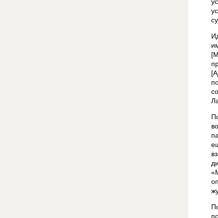
у
у
с
И
и
[
п
[
п
с
Л
П
в
п
е
в
д
«
о
ж
П
п