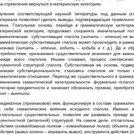
на стремление вернуться в материнскую категорию.
зучение соответствующей научной литературы под данным уг
атериала позволяют сделать выводы, подтверждающие правильност
мена. Глагольная основа, перейдя в грамматическую категор
атеринской категории, продолжает сохранять значительный пот
рамматическая субстантивация глагола (
читать – чтение
) не в
рамматическая субстантивация глагола может происходить в рамка
ризнака (
читать – чтение, ходить – ходьба
и т. д.). Да и об
отребностями: признаковое существительное возникает для замещ
режде всего глаголом. Иными словами, процесс синтаксичес
ргументной структурой глагола. Субстантивная же основа, подве
ризнаки субстанциональности, становясь глаголом не тольк
емантическом отношении. Переход же существительного в грамма
зменением семантической категориальности: формально оглаго
атегории предметности и начинает обозначать признак, приобрет
инт – винтить.
редикатное (признаковое) имя, функционируя в составе грамматич
а себе семантическое влияние исходного глагола. Именно и
тглагольных существительных, позволяя им развивать прежде все
алентностной (актантной) структурой. На самом деле, отглаголь
йствия (
командование полком – командование полка
), объекта д
йствия (
вывих голени – вправить вывих
), инструмента действия (
п