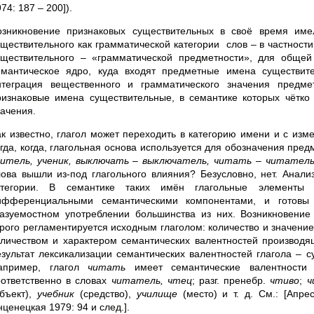
74: 187 – 200]).
озникновение признаковых существительных в своё время им
уществительного как грамматической категории слов – в частнос
уществительного – «грамматической предметности», для общей
емантическое ядро, куда входят предметные имена существит
нтеграция вещественного и грамматического значения предме
ризнаковые имена существительные, в семантике которых чётк
начения.
ак известно, глагол может переходить в категорию имени и с изм
огда, когда, глагольная основа используется для обозначения пред
читель, ученик, выключать – выключатель, читать – читатель
лова вышли из-под глагольного влияния? Безусловно, нет. Анали
атегории. В семантике таких имён глагольные элементы 
ифференциальными семантическими компонентами, и готовы 
казуемостном употреблении большинства из них. Возникновени
трого регламентируется исходным глаголом: количество и значени
оличеством и характером семантических валентностей производя
езультат лексикализации семантических валентностей глагола – с
апример, глагол
читать
имеет семантические валентности 
оответственно в словах
читатель, чтец
; разг. пренебр.
чтиво
;
ч
объект),
учебник
(средство),
училище
(место) и т. д. См.: [Апр
ценецкая 1979: 94 и след.].