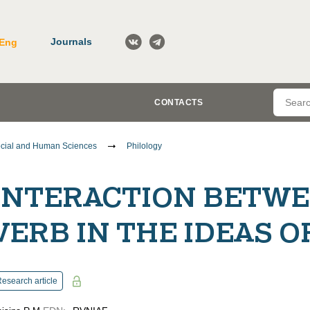
Journals
Eng
CONTACTS
cial and Human Sciences
Philology
INTERACTION BETW
VERB IN THE IDEAS O
esearch article