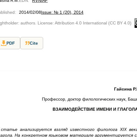
EDN
:
RVNIAF
isina R.M.
blished
:
2014/02/08
Issue: № 1 (20), 2014
ghtholder: authors. License: Attribution 4.0 International (CC BY 4.0)
PDF
Cite
Гайсина Р.
Профессор, доктор филологических наук, Баш
ВЗАИМОДЕЙСТВИЕ ИМЕНИ И ГЛАГОЛА 
 статье анализируется взгляд известного филолога Х
I
Х век
лагола. На конкретном языковом материале аргументируется с