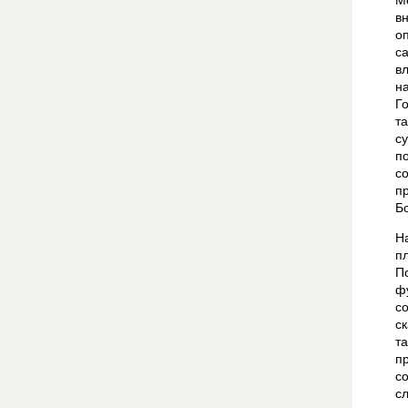
М
в
о
с
в
н
Г
т
с
п
с
п
Бо
Н
п
П
ф
с
с
т
п
с
с