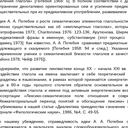
силения глагола» [Потебня 1968: 5]. В полном соответствии с
странении денотативно ориентированных сем и усилении предик
уществительных при их предикативном употреблении, развиваемое 
дея А. А. Потебни о росте семантических элементов глагольност
менах существительных как об «имплицитных глаголах», которы
Митрофанова 1973; Charitonowa 1976: 123-136; Арутюнова, Ширяев
редикативной фразы в именную, субстантивную (этот процесс
Адамец 1973]. Как известно, А. А. Потебня сравнивал предикатн
одлежащего и сказуемого [Потебня 1958: 94 и след.]. Указан
овременном учении о семантической близости глаголов и качест
айонз 1978; Чейф 1975]).
одчеркнём, что развитие лингвистики конца ХХ – начала ХХI вв.
оздействии глагола на имена заключает в себе теоретический
арадигмы в языкознании, в рамках которой признаётся синергети
ще в 80-е годы прошлого столетия обратили основательное 
заимодействия глагола и имени под активным энергетическим воз
иссертации «Лексико-семантическое поле отношения в сов
Межкатегориальный переход понятий и обогащение лексики» (
публикованы в нашей статье «Диалектика триединства «значение 
урнале «Филологические науки», 1986, №4, С. 49-55.
о нашему убеждению, справедливость идеи А. А. Потебни о
одтверждается в результате анализа словообразовательного асп