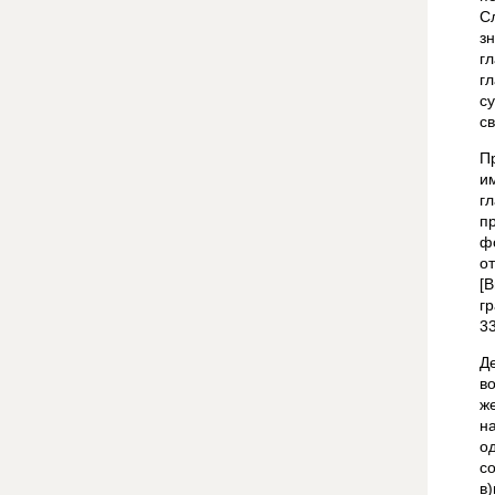
С
з
г
г
с
св
П
и
г
п
ф
о
[
г
3
Д
в
ж
н
о
с
в