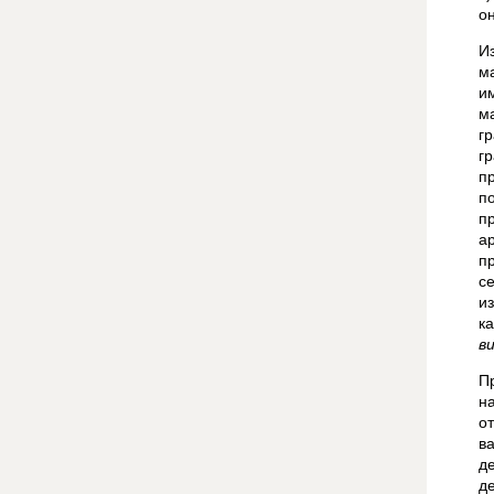
о
И
м
и
м
г
г
п
п
п
а
п
с
и
к
в
П
н
о
в
де
де