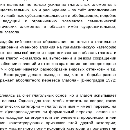
ия является не только усиление глагольных элементов в
ществительных, но и расширение – за счёт использования
ьно лишённых субстанциональности и обобщающих, подобно
, ведущий к ограничению элементов семантической
тических элементов в области имён существительных,
ии глагола.
модействий является образование не только отглагольных
асширении именного влияния на грамматическую категорию
ные основы всё шире и шире вливаются в область глагола и
 на глагол «сказалось на вытеснении и резком сокращении
лаблении значений и оттенков кратности», «в непереходных
 и ограничивается разнообразие видовых оттенков» и т.д.
В. Виноградов делает вывод о том, что «…борьба разных
ражает абсолютного перевеса глагола» [Виноградов 1972:
лняясь за счёт глагольных основ, но и глагол испытывает
основы. Однако для того, чтобы ответить на вопрос, какая
тических категорий – глагол или имя – имеет перевес, на
ее: а)сопровождается ли формальный переход основы из
ов исходной категории или эти элементы продолжают в ней
ии конституирующих признаков этой другой категории;
вием «магнитного поля» исходной категории и проявляет ли