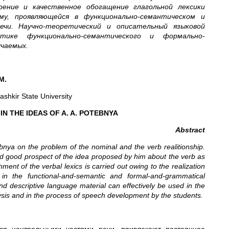
рение и качественное обогащение глагольной лексики
у, проявляющейся в функционально-семантическом и
ечи. Научно-теоретический и описательный языковой
ике функционально-семантического и формально-
учаемых.
M.
Bashkir State University
N THE IDEAS OF A. A. POTEBNYA
Abstract
tebnya on the problem of the nominal and the verb realitionship.
 good prospect of the idea proposed by him about the verb as
ent of the verbal lexics is carried out owing to the realization
y in the functional-and-semantic and formal-and-grammatical
and descriptive language material can effectively be used in the
ysis and in the process of speech development by the students.