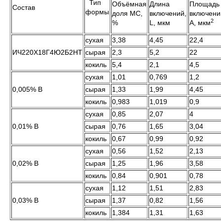
Тип
Объёмная
Длина
Площадь
Состав
формы
доля МС,
включений,
включени
2
%
L, мкм
А, мкм
сухая
3,38
4,45
22,4
ИЧ220Х18Г4Ю2Б2НТ
сырая
2,3
5,2
22
кокиль
5,4
2,1
4,5
сухая
1,01
0,769
1,2
0,005% В
сырая
1,33
1,99
4,45
кокиль
0,983
1,019
0,9
сухая
0,85
2,07
4
0,01% В
сырая
0,76
1,65
3,04
кокиль
0,67
0,99
0,92
сухая
0,56
1,52
2,13
0,02% В
сырая
1,25
1,96
3,58
кокиль
0,84
0,901
0,78
сухая
1,12
1,51
2,83
0,03% В
сырая
1,37
0,82
1,56
кокиль
1,384
1,31
1,63