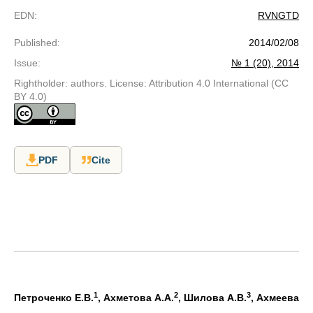
EDN
:
RVNGTD
Published
:
2014/02/08
Issue
:
№ 1 (20), 2014
Rightholder: authors. License: Attribution 4.0 International (CC
BY 4.0)
PDF
Cite
1
2
3
Петроченко Е.В.
, Ахметова А.А.
, Шилова А.В.
, Ахмеева