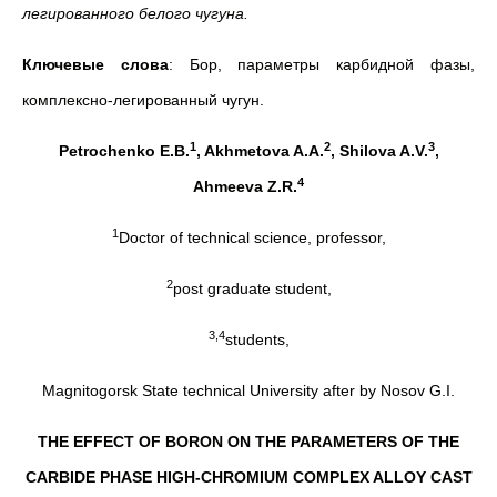
легированного белого чугуна.
Ключевые слова
: Бор, параметры карбидной фазы,
комплексно-легированный чугун.
1
2
3
Petrochenko E.B.
, Akhmetova A.A.
, Shilova A.V.
,
4
Ahmeeva Z.R.
1
Doctor of technical science, professor,
2
post graduate student,
3,4
students,
Magnitogorsk State technical University after by Nosov G.I.
THE EFFECT OF BORON ON THE PARAMETERS OF THE
CARBIDE PHASE HIGH-CHROMIUM COMPLEX ALLOY CAST