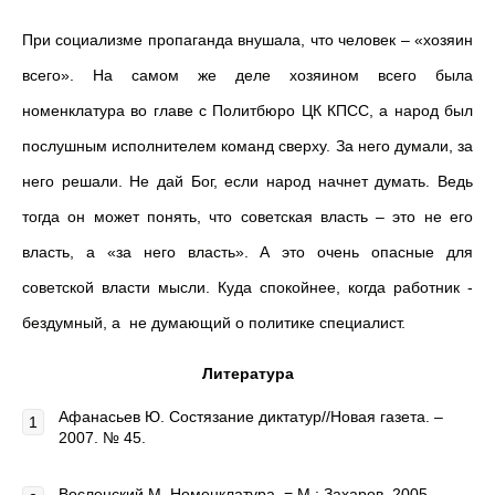
При социализме пропаганда внушала, что человек – «хозяин
всего». На самом же деле хозяином всего была
номенклатура во главе с Политбюро ЦК КПСС, а народ был
послушным исполнителем команд сверху. За него думали, за
него решали. Не дай Бог, если народ начнет думать. Ведь
тогда он может понять, что советская власть – это не его
власть, а «за него власть». А это очень опасные для
советской власти мысли. Куда спокойнее, когда работник -
бездумный, а не думающий о политике специалист.
Литература
Афанасьев Ю. Состязание диктатур//Новая газета. –
2007. № 45.
Восленский М. Номенклатура. = М.: Захаров, 2005