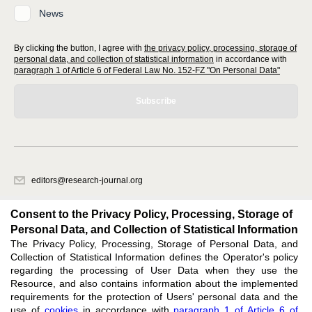
News
By clicking the button, I agree with
the privacy policy, processing, storage of
personal data, and collection of statistical information
in accordance with
paragraph 1 of Article 6 of Federal Law No. 152-FZ "On Personal Data"
Subscribe
editors@research-journal.org
620066, Sverdlovsk region, Yekaterinburg, st. Akademicheskaya, 11A,
office 1
Consent to the Privacy Policy, Processing, Storage of
Personal Data, and Collection of Statistical Information
The Privacy Policy, Processing, Storage of Personal Data, and
Feedback
Collection of Statistical Information defines the Operator's policy
regarding the processing of User Data when they use the
Resource, and also contains information about the implemented
requirements for the protection of Users' personal data and the
use of
cookies
in accordance with
paragraph 1 of Article 6 of