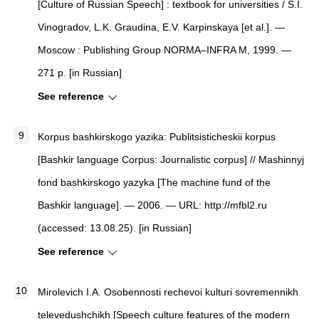
[Culture of Russian Speech] : textbook for universities / S.I.
Vinogradov, L.K. Graudina, E.V. Karpinskaya [et al.]. —
Moscow : Publishing Group NORMA–INFRA M, 1999. —
271 p. [in Russian]
See reference
Korpus bashkirskogo yazika: Publitsisticheskii korpus
[Bashkir language Corpus: Journalistic corpus] // Mashinnyj
fond bashkirskogo yazyka [The machine fund of the
Bashkir language]. — 2006. — URL: http://mfbl2.ru
(accessed: 13.08.25). [in Russian]
See reference
Mirolevich I.A. Osobennosti rechevoi kulturi sovremennikh
televedushchikh [Speech culture features of the modern