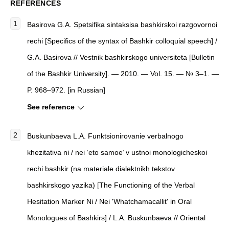
REFERENCES
Basirova G.A. Spetsifika sintaksisa bashkirskoi razgovornoi
rechi [Specifics of the syntax of Bashkir colloquial speech] /
G.A. Basirova // Vestnik bashkirskogo universiteta [Bulletin
of the Bashkir University]. — 2010. — Vol. 15. — № 3–1. —
P. 968–972. [in Russian]
See reference
Buskunbaeva L.A. Funktsionirovanie verbalnogo
khezitativa ni / nei ‘eto samoe’ v ustnoi monologicheskoi
rechi bashkir (na materiale dialektnikh tekstov
bashkirskogo yazika) [The Functioning of the Verbal
Hesitation Marker Ni / Nei 'Whatchamacallit' in Oral
Monologues of Bashkirs] / L.A. Buskunbaeva // Oriental