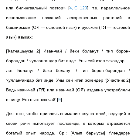
или билингвальный повтор»
[
4, C. 120
]
, т.е. параллельное
использование названий лекарственных растений в
башкирском (ОЯ — основной язык) и русском (ГЯ — гостевой
язык) языках:
[Ҡатнашыусы 2] Иван-чай / йәки боланут / тип борон-
борондан / ҡулланғандар бит инде. Уны сәй итеп эскәндәр —
лит. Боланут / йәки боланут / тип борон-борондан /
ҡулланғандар бит инде. Уны сәй итеп эскәндәр ‘[Участник 2]
Ведь иван-чай (ГЯ) или иван-чай (ОЯ) издавна употребляли
в пищу. Его пьют как чай’
[
9
]
.
Для того, чтобы привлечь внимание слушателей, ведущий в
своей речи использует пословицы, в которых отражается
богатый опыт народа. Ср.: [Алып барыусы] Үләндәрҙе