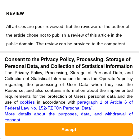
REVIEW
All articles are peer-reviewed. But the reviewer or the author of
the article chose not to publish a review of this article in the
public domain. The review can be provided to the competent
authorities upon request.
Consent to the Privacy Policy, Processing, Storage of
Personal Data, and Collection of Statistical Information
The Privacy Policy, Processing, Storage of Personal Data, and
AUTHOR INFORMATION
Collection of Statistical Information defines the Operator's policy
regarding the processing of User Data when they use the
Ishmukhametova Anita Shaukatovna
Resource, and also contains information about the implemented
requirements for the protection of Users' personal data and the
ORCID:
use of
cookies
in accordance with
paragraph 1 of Article 6 of
0000-0001-9603-654X
Federal Law No. 152-FZ "On Personal Data"
.
More details about the purposes, data, and withdrawal of
Affiliation
consent
.
Institute of History, Language and Literature of the Ufa Federal
Research Center of the Russian Academy of Sciences, Ufa,
Accept
Russian Federation