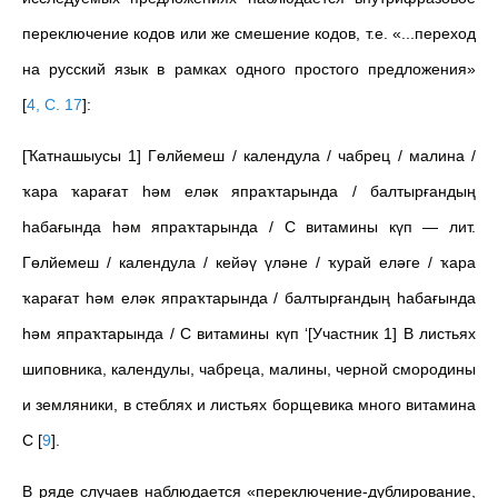
переключение кодов или же смешение кодов, т.е. «...переход
на русский язык в рамках одного простого предложения»
[
4, C. 17
]
:
[Ҡатнашыусы 1] Гөлйемеш / календула / чабрец / малина /
ҡара ҡарағат һәм еләк япраҡтарында / балтырғандың
һабағында һәм япраҡтарында / С витамины күп — лит.
Гөлйемеш / календула / кейәү үләне / ҡурай еләге / ҡара
ҡарағат һәм еләк япраҡтарында / балтырғандың һабағында
һәм япраҡтарында / С витамины күп ‘[Участник 1] В листьях
шиповника, календулы, чабреца, малины, черной смородины
и земляники, в стеблях и листьях борщевика много витамина
С
[
9
]
.
В ряде случаев наблюдается «переключение-дублирование,