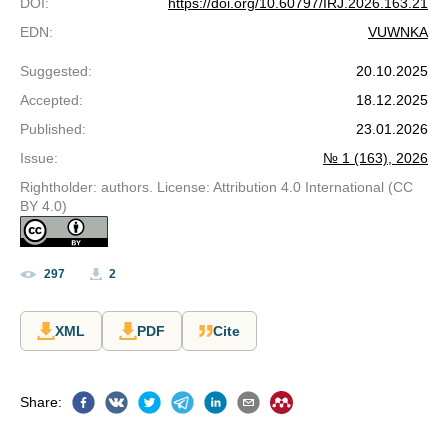
DOI
:
https://doi.org/10.60797/IRJ.2026.163.21
EDN
:
VUWNKA
Suggested
:
20.10.2025
Accepted
:
18.12.2025
Published
:
23.01.2026
Issue
:
№ 1 (163), 2026
Rightholder: authors. License: Attribution 4.0 International (CC
BY 4.0)
297
2
XML
PDF
Cite
Share
: