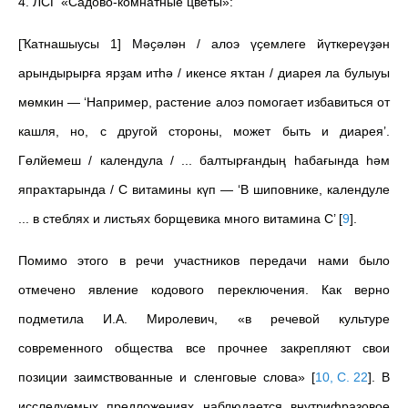
4. ЛСГ «Садово-комнатные цветы»:
[Ҡатнашыусы 1] Мәҫәлән / алоэ үҫемлеге йүткереүҙән
арындырырға ярҙам итһә / икенсе яҡтан / диарея ла булыуы
мөмкин — ‘Например, растение алоэ помогает избавиться от
кашля, но, с другой стороны, может быть и диарея’.
Гөлйемеш / календула / ... балтырғандың һабағында һәм
япраҡтарында / С витамины күп — ‘В шиповнике, календуле
... в стеблях и листьях борщевика много витамина С’
[
9
]
.
Помимо этого в речи участников передачи нами было
отмечено явление кодового переключения. Как верно
подметила И.А. Миролевич, «в речевой культуре
современного общества все прочнее закрепляют свои
позиции заимствованные и сленговые слова»
[
10, C. 22
]
. В
исследуемых предложениях наблюдается внутрифразовое