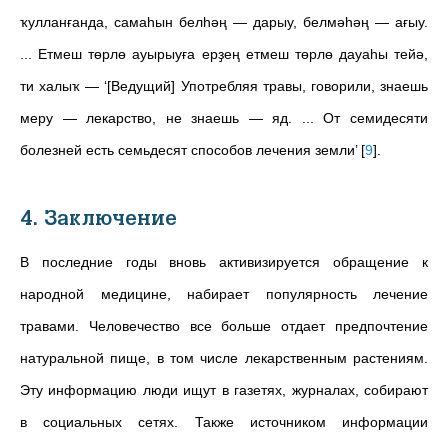
ҡулланғанда, самаһын белһәң
—
дарыу, белмәһәң
—
ағыу.
... Етмеш төрлө ауырыуға ерҙең етмеш төрлө дауаһы тейә,
ти халыҡ
—
‘[Ведущий] Употребляя травы, говорили, знаешь
меру
—
лекарство, не знаешь
—
яд. ... От семидесяти
болезней есть семьдесят способов лечения земли’
[
9
]
.
4. Заключение
В последние годы вновь активизируется обращение к
народной медицине, набирает популярность лечение
травами. Человечество все больше отдает предпочтение
натуральной пище, в том числе лекарственным растениям.
Эту информацию люди ищут в газетях, журналах, собирают
в социальных сетях. Также источником информации