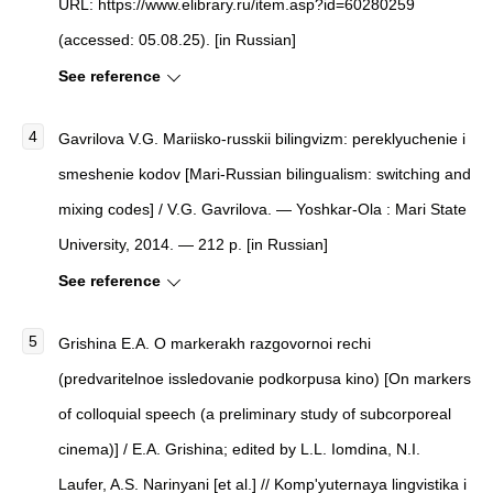
URL: https://www.elibrary.ru/item.asp?id=60280259
(accessed: 05.08.25). [in Russian]
See reference
Gavrilova V.G. Mariisko-russkii bilingvizm: pereklyuchenie i
smeshenie kodov [Mari-Russian bilingualism: switching and
mixing codes] / V.G. Gavrilova. — Yoshkar-Ola : Mari State
University, 2014. — 212 p. [in Russian]
See reference
Grishina E.A. O markerakh razgovornoi rechi
(predvaritelnoe issledovanie podkorpusa kino) [On markers
of colloquial speech (a preliminary study of subcorporeal
cinema)] / E.A. Grishina; edited by L.L. Iomdina, N.I.
Laufer, A.S. Narinyani [et al.] // Komp'yuternaya lingvistika i