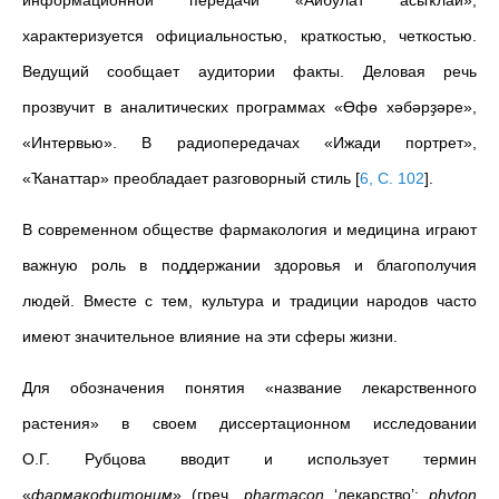
информационной передачи «Айбулат асыҡлай»,
характеризуется официальностью, краткостью, четкостью.
Ведущий сообщает аудитории факты. Деловая речь
прозвучит в аналитических программах «Өфө хәбәрҙәре»,
«Интервью». В радиопередачах «Ижади портрет»,
«Ҡанаттар» преобладает разговорный стиль
[
6, C. 102
]
.
В современном обществе фармакология и медицина играют
важную роль в поддержании здоровья и благополучия
людей. Вместе с тем, культура и традиции народов часто
имеют значительное влияние на эти сферы жизни.
Для обозначения понятия «название лекарственного
растения» в своем диссертационном исследовании
О.Г.
Рубцова вводит и использует термин
«
фармакофитоним
» (греч.
pharmacon
‘лекарство’;
phyton