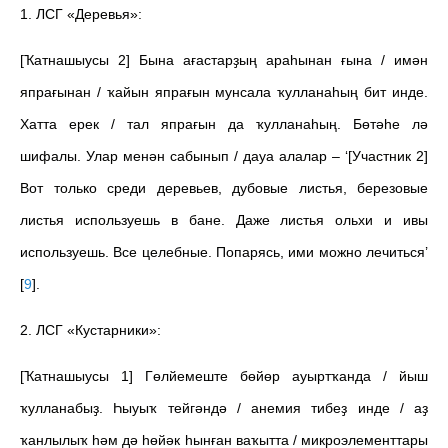
1. ЛСГ «Деревья»:
[Ҡатнашыусы 2] Бына ағастарҙың араһынан ғына / имән
япрағынан / ҡайын япрағын мунсала ҡулланаһың бит инде.
Хатта ерек / тал япрағын да ҡулланаһың. Бөтәһе лә
шифалы. Улар менән сабынып / дауа алалар – ‘[Участник 2]
Вот только среди деревьев, дубовые листья, березовые
листья используешь в бане. Даже листья ольхи и ивы
используешь. Все целебные. Попарясь, ими можно лечиться’
[
9
]
.
2. ЛСГ «Кустарники»:
[Ҡатнашыусы 1] Гөлйемеште бөйөр ауыртҡанда / йыш
ҡулланабыҙ. Һыуыҡ тейгәндә / анемия тибеҙ инде / аҙ
ҡанлылыҡ һәм дә һөйәк һынған ваҡытта / микроэлементтары