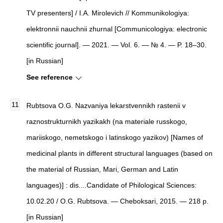
TV presenters] / I.A. Mirolevich // Kommunikologiya:
elektronnii nauchnii zhurnal [Communicologiya: electronic
scientific journal]. — 2021. — Vol. 6. — № 4. — P. 18–30.
[in Russian]
See reference
Rubtsova O.G. Nazvaniya lekarstvennikh rastenii v
raznostrukturnikh yazikakh (na materiale russkogo,
mariiskogo, nemetskogo i latinskogo yazikov) [Names of
medicinal plants in different structural languages (based on
the material of Russian, Mari, German and Latin
languages)] : dis....Candidate of Philological Sciences:
10.02.20 / O.G. Rubtsova. — Cheboksari, 2015. — 218 p.
[in Russian]