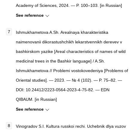
Academy of Sciences, 2024. — P. 100–103. [in Russian]
See reference
Ishmukhametova A.Sh. Arealnaya kharakteristika
naimenovanii dikorastushchikh lekarstvennikh derevev v
bashkirskom yazike [Areal characteristics of names of wild
medicinal trees in the Bashkir language] / A.Sh.
Ishmukhametova // Problemi vostokovedeniya [Problems of
Oriental studies]. — 2023. — № 4 (102). — P. 75–82. —
DOI: 10.24412/2223-0564-2023-4-75-82. — EDN
QIBAUM. [in Russian]
See reference
Vinogradov S.I. Kultura russkoi rechi. Uchebnik dlya vuzov