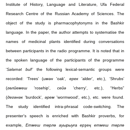
Institute of History, Language and Literature, Ufa Federal
Research Centre of the Russian Academy of Sciences. The
object of the study is pharmacophytonyms in the Bashkir
language. In the paper, the author attempts to systematise the
names of medicinal plants identified during conversations
between participants in the radio programme. It is noted that in
the spoken language of the participants of the programme
‘
Sәlәmәt bul
!’ the following lexical-semantic groups were
recorded: ‘Trees’ (
имән
'oak',
ерек
'alder', etc.), ‘Shrubs’
(
гөлйемеш
'rosehip',
сейә
'cherry', etc.), “Herbs”
(
дегәнәк
'burdock',
әрем
'wormwood', etc.), etc. were found.
The study identified intra-phrasal code-switching. The
presenter's speech is enriched with Bashkir proverbs, for
example,
Етмеш төрлө ауырыуға ерҙең етмеш төрлө