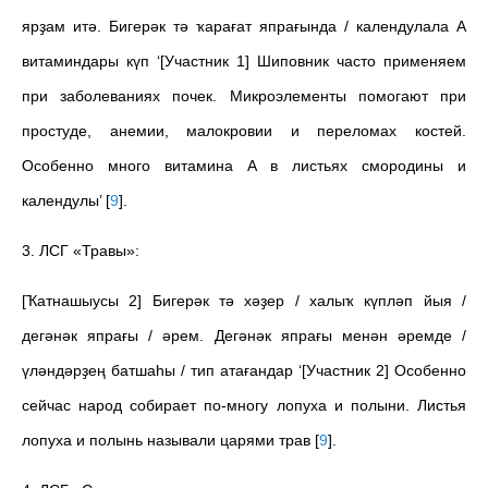
ярҙам итә. Бигерәк тә ҡарағат япрағында / календулала А
витаминдары күп ‘[Участник 1] Шиповник часто применяем
при заболеваниях почек. Микроэлементы помогают при
простуде, анемии, малокровии и переломах костей.
Особенно много витамина А в листьях смородины и
календулы’
[
9
]
.
3. ЛСГ «Травы»:
[Ҡатнашыусы 2] Бигерәк тә хәҙер / халыҡ күпләп йыя /
дегәнәк япрағы / әрем. Дегәнәк япрағы менән әремде /
үләндәрҙең батшаһы / тип атағандар ‘[Участник 2] Особенно
сейчас народ собирает по-многу лопуха и полыни. Листья
лопуха и полынь называли царями трав
[
9
]
.