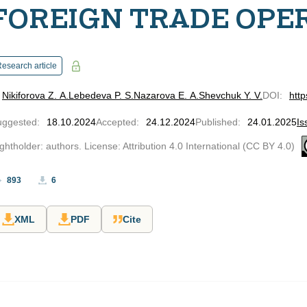
FOREIGN TRADE OPE
esearch article
Nikiforova Z. A.
Lebedeva P. S.
Nazarova E. A.
Shevchuk Y. V.
DOI
:
http
uggested
:
18.10.2024
Accepted
:
24.12.2024
Published
:
24.01.2025
Is
ghtholder: authors. License: Attribution 4.0 International (CC BY 4.0)
893
6
XML
PDF
Cite