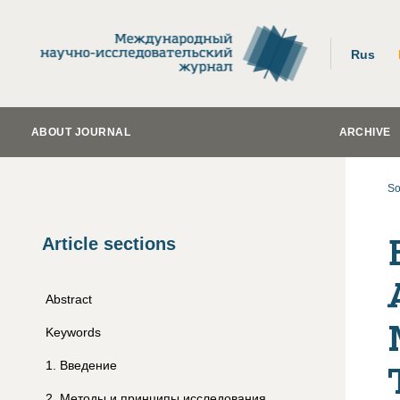
Rus
ABOUT JOURNAL
ARCHIVE
So
Article sections
Abstract
Keywords
1
.
Введение
2
.
Методы и принципы исследования