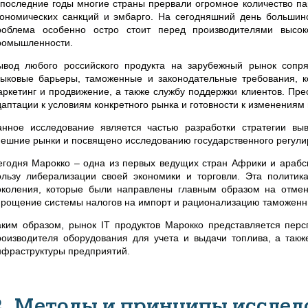
 последние годы многие страны прервали огромное количество пар
кономических санкций и эмбарго. На сегодняшний день большин
роблема особенно остро стоит перед производителями высок
ромышленности.
ывод любого российского продукта на зарубежный рынок сопря
зыковые барьеры, таможенные и законодательные требования, к
аркетинг и продвижение, а также службу поддержки клиентов. Пре
даптации к условиям конкретного рынка и готовности к изменениям
анное исследование является частью разработки стратегии вы
нешние рынки и посвящено исследованию государственного регули
егодня Марокко – одна из первых ведущих стран Африки и арабск
ользу либерализации своей экономики и торговли. Эта полити
околения, которые были направлены главным образом на отмен
прощение системы налогов на импорт и рационализацию таможен
аким образом, рынок IT продуктов Марокко представляется перс
роизводителя оборудования для учета и выдачи топлива, а такж
нфраструктуры предприятий.
2. Методы и принципы исслед