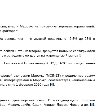
ссии, власти Марокко не применяют торговых ограничений.
а факторов:
щих основаниях — с уплатой пошлины от 2,5% до 25% в
относится к этой категории, требуется наличие сертификатов
ать и затруднять ее доступ на марокканский рынок
[
8
]
.
т с Таможенной Номенклатурой ВЭД ЕАЭС, что существенно
цифровой экономики Марокко (MCINET) учредило программу
ия, импортируемая в Марокко, соответствует национальным
ила в силу 1 февраля 2020 года
[
6
]
.
ушная транспортные сети. В международной торговле
сфар, Мохаммедийя, Сафи, Агадир, Лааюн, Надор и др.
[
8
]
.