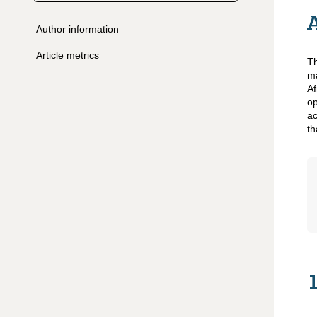
Author information
Article metrics
Th
ma
Af
op
ac
th