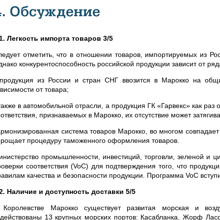
4. Обсуждение
.1. Легкость импорта товаров 3/5
ледует отметить, что в отношении товаров, импортируемых из Ро
днако конкурентоспособность российской продукции зависит от ряд
 продукция из России и стран СНГ ввозится в Марокко на об
висимости от товара;
также в автомобильной отрасли, а продукция ГК «Гарвекс» как раз 
оответствия, признаваемых в Марокко, их отсутствие может затягив
армонизированная система товаров Марокко, во многом совпадае
прощает процедуру таможенного оформления товаров.
инистерство промышленности, инвестиций, торговли, зеленой и 
роверки соответствия (VoC) для подтверждения того, что продукц
равилам качества и безопасности продукции. Программа VoC вступ
.2. Наличие и доступность доставки 5/5
 Королевстве Марокко существует развитая морская и возд
адействованы 13 крупных морских портов: Касабланка, Жорф Ла