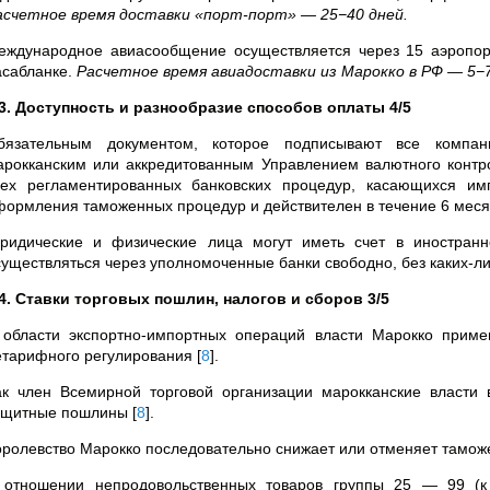
асчетное время доставки «порт-порт» — 25−40 дней.
еждународное авиасообщение осуществляется через 15 аэропо
асабланке.
Расчетное время авиадоставки из Марокко в РФ —
5−
.3. Доступность и разнообразие способов оплаты 4/5
бязательным документом, которое подписывают все компани
арокканским или аккредитованным Управлением валютного конт
сех регламентированных банковских процедур, касающихся им
формления таможенных процедур и действителен в течение 6 мес
ридические и физические лица могут иметь счет в иностранн
существляться через уполномоченные банки свободно, без каких-
.4. Ставки торговых пошлин, налогов и сборов 3/5
 области экспортно-импортных операций власти Марокко при
етарифного регулирования
[
8
]
.
ак член Всемирной торговой организации марокканские власти
ащитные пошлины
[
8
]
.
оролевство Марокко последовательно снижает или отменяет тамож
 отношении непродовольственных товаров группы 25 — 99 (к 