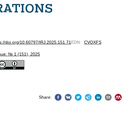
RATIONS
s://doi.org/10.60797/IRJ.2025.151.71
EDN
:
CVQXFS
sue: № 1 (151), 2025
Share
: