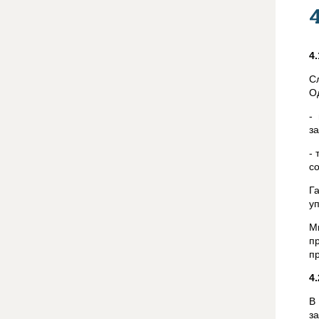
4
С
О
-
за
- 
с
Г
у
М
п
п
4
В
з