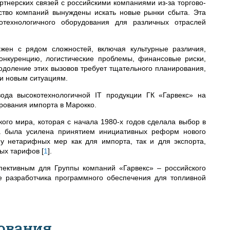
тнерских связей с российскими компаниями из-за торгово-
ство компаний вынуждены искать новые рынки сбыта. Эта
отехнологичного оборудования для различных отраслей
жен с рядом сложностей, включая культурные различия,
онкуренцию, логистические проблемы, финансовые риски,
одоление этих вызовов требует тщательного планирования,
 и новым ситуациям.
вода высокотехнологичной IT продукции ГК «Гарвекс» на
рования импорта в Марокко.
ого мира, которая с начала 1980-х годов сделала выбор в
ка была усилена принятием инициативных реформ нового
у нетарифных мер как для импорта, так и для экспорта,
ных тарифов
[
1
]
.
пективным для Группы компаний «Гарвекс» – российского
е разработчика программного обеспечения для топливной
ования