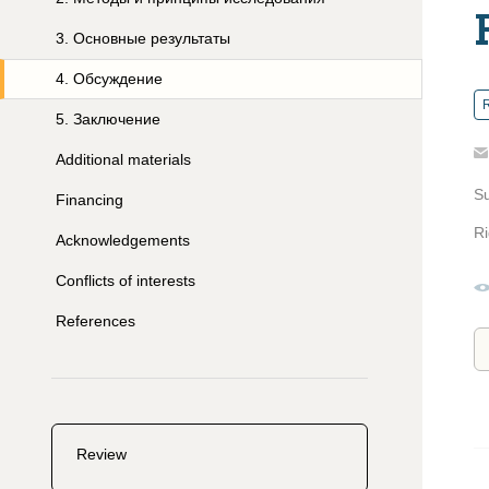
3
.
Основные результаты
4
.
Обсуждение
R
5
.
Заключение
Additional materials
S
Financing
Ri
Acknowledgements
Conflicts of interests
References
Review