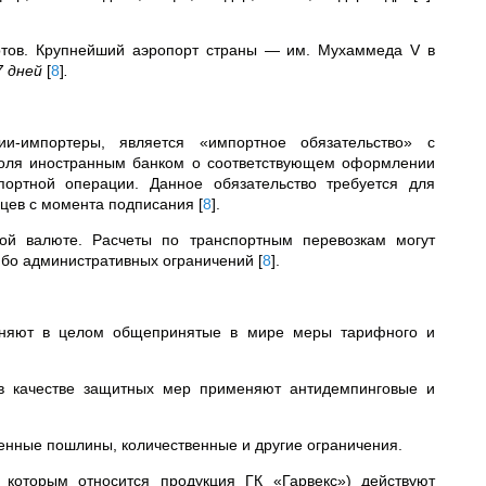
ртов. Крупнейший аэропорт страны — им. Мухаммеда V в
7 дней
[
8
]
.
и-импортеры, является «импортное обязательство» с
роля иностранным банком о соответствующем оформлении
портной операции. Данное обязательство требуется для
яцев с момента подписания
[
8
]
.
ой валюте. Расчеты по транспортным перевозкам могут
либо административных ограничений
[
8
]
.
меняют в целом общепринятые в мире меры тарифного и
 в качестве защитных мер применяют антидемпинговые и
енные пошлины, количественные и другие ограничения.
которым относится продукция ГК «Гарвекс») действуют