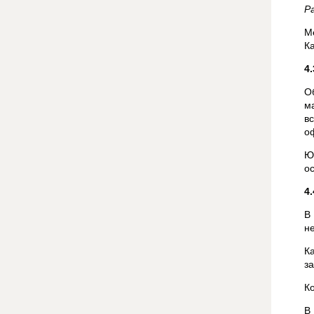
Р
М
К
4
О
м
в
о
Ю
о
4
В
н
К
з
К
В