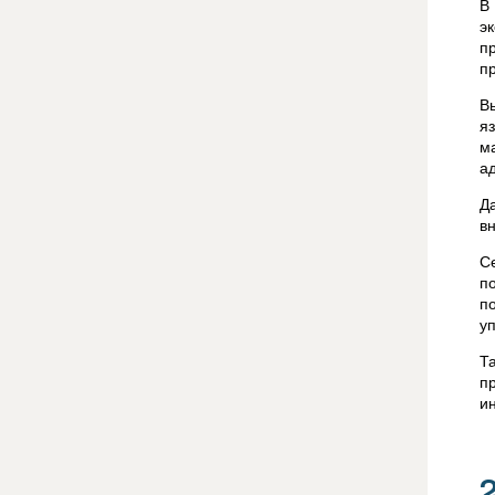
В
э
п
п
В
я
м
а
Д
в
С
п
п
у
Т
п
и