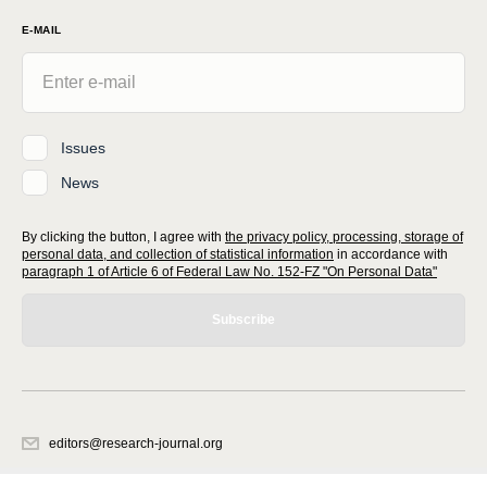
E-MAIL
Issues
News
By clicking the button, I agree with
the privacy policy, processing, storage of
personal data, and collection of statistical information
in accordance with
paragraph 1 of Article 6 of Federal Law No. 152-FZ "On Personal Data"
Subscribe
editors@research-journal.org
620066, Sverdlovsk region, Yekaterinburg, st. Akademicheskaya, 11A,