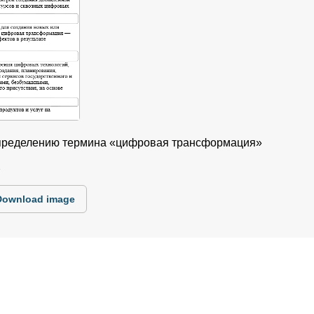
 определению термина «цифровая трансформация»
1
Download image