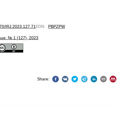
670/IRJ.2023.127.71
EDN
:
PBPZPW
sue: № 1 (127), 2023
Share
: