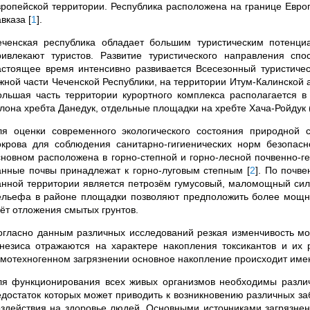
вропейской территории. Республика расположена на границе Европ
авказа
[
1
]
.
еченская республика обладает большим туристическим потенци
ривлекают туристов. Развитие туристического направления спо
астоящее время интенсивно развивается
Всесезонный туристиче
жной части Чеченской Республики, на территории Итум-Калинской а
ольшая часть территории курортного комплекса располагается в
клона хребта Данедук, отдельные площадки на хребте Хача-Ройдук 
ля оценки современного экологического состояния природной 
окрова для соблюдения санитарно-гигиенических норм безопасн
сновном расположена в горно-степной и горно-лесной почвенно-ге
анные почвы принадлежат к горно-луговым степным
[
2
]
. По почве
анной территории является петрозём гумусовый, маломощный сил
ельефа в районе площадки позволяют предположить более мощные
чёт отложения смытых грунтов.
огласно данным различных исследований резкая изменчивость мор
енезиса отражаются на характере накопления токсикантов и и
тмотехногенном загрязнении основное накопление происходит име
ля функционирования всех живых организмов необходимы разли
едостаток которых может приводить к возникновению различных з
оздействия на здоровье людей. Основными источниками загрязнен