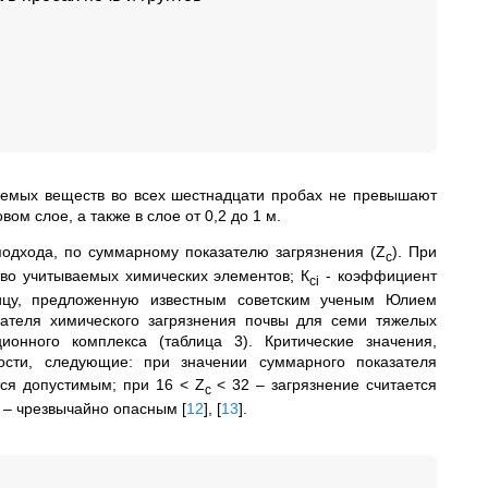
уемых веществ во всех шестнадцати пробах не превышают
м слое, а также в слое от 0,2 до 1 м.
подхода, по суммарному показателю загрязнения (Z
). При
c
ство учитываемых химических элементов; К
- коэффициент
ci
цу
, предложенную известным советским ученым Юлием
ателя химического загрязнения почвы для семи тяжелых
ионного комплекса (таблица 3). Критические значения,
ости, следующие:
при значении суммарного показателя
тся допустимым;
при 16 < Z
< 32 – загрязнение считается
с
8 – чрезвычайно опасным
[
12
]
,
[
13
]
.