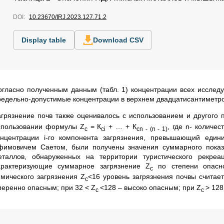
DOI:
10.23670/IRJ.2023.127.71.2
Display table
Download CSV
огласно полученным данным (табл. 1) концентрации всех исслед
редельно-допустимые концентрации в верхнем двадцатисантиметрово
агрязнение почв также оценивалось с использованием и другого 
спользовании формулы
Z
= К
+ … + К
, где n- количе
с
ci
cn - (n - 1)
онцентрации i-го компонента загрязнения, превышающий едини
фимовичем Саетом, были получены значения суммарного показ
еталлов, обнаруженных на территории туристического рекреац
арактеризующие суммарное загрязнение Z
по степени опасн
с
имического загрязнения Z
<16 уровень загрязнения почвы считае
с
меренно опасным; при 32 < Z
<128 – высоко опасным; при Z
> 12
с
с