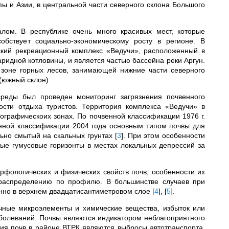
ы и Азии, в центральной части северного склона Большого
алом. В республике очень много красивых мест, которые
собствует социально-экономическому росту в регионе. В
ский рекреационный комплекс «Ведучи»,
расположенный в
ридной котловины, и является частью бассейна реки Аргун.
 зоне горных лесов, занимающей нижние части северного
(южный склон).
среды был проведен мониторинг загрязнения почвенного
ости отдыха туристов.
Территория комплекса «Ведучи» в
ографическоих зонах.
По почвенной клас­сификации 1976 г.
нной клас­сификации 2004 года основным типом почвы для
ьно смытый на скальных грунтах
[
3
]
.
При этом особен­ности
 гумусовые гори­зонты в местах локальных депрессий за
фологических и физических свойств почв, особенности их
х распределению по профилю. В большинстве случаев при
нно в верхнем двадцатисантиметровом слое
[
4
]
,
[
5
]
.
чные микроэлементы и химические вещества, избыток или
аболеваний. Почвы являются индикатором неблагоприятного
ия почв в районе ВТРК являются выбросы автотранспорта,