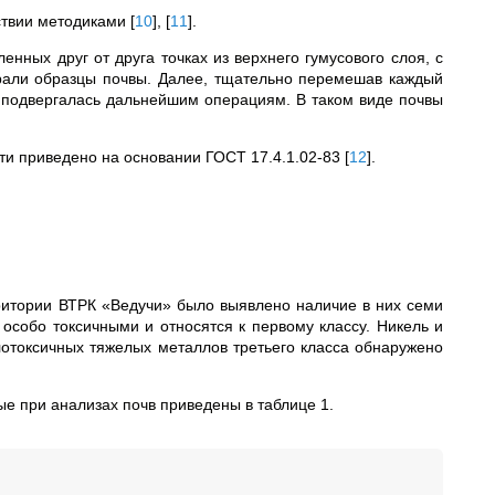
тствии методиками
[
10
]
,
[
11
]
.
нных друг от друга точках из верхнего гумусового слоя, с
бирали образцы почвы. Далее, тщательно перемешав каждый
 подвергалась дальнейшим операциям. В таком виде почвы
ти приведено на основании
ГОСТ 17.4.1.02-83
[
12
]
.
ритории ВТРК «Ведучи» было выявлено наличие в них семи
 особо токсичными и относятся к первому классу. Никель и
лотоксичных тяжелых металлов третьего класса обнаружено
е при анализах почв приведены в таблице 1.