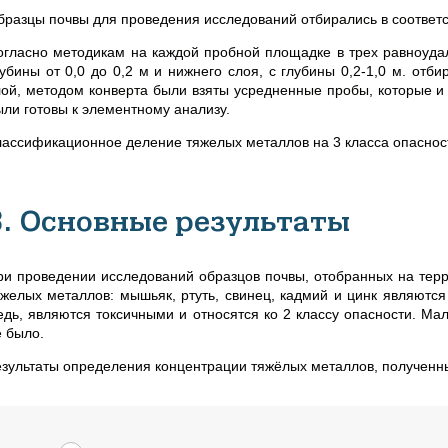
бразцы почвы для проведения исследований
отбирались в соотве
огласно методикам на каждой пробной площадке в трех равноудале
лубины от 0,0 до 0,2 м и нижнего слоя, с глубины 0,2-1,0 м. от
лой, методом конверта были взяты усредненные пробы, которые и
ыли готовы к элементному анализу.
лассификационное деление тяжелых металлов на 3 класса опаснос
3. Основные результаты
ри проведении исследований образцов почвы, отобранных на тер
яжелых металлов: мышьяк, ртуть, свинец, кадмий и цинк являются
едь, являются токсичными и относятся ко 2 классу опасности. Ма
е было.
езультаты определения концентрации тяжёлых металлов, полученны