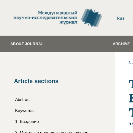
Rus
ABOUT JOURNAL
ARCHIVE
Na
Article sections
Abstract
Keywords
1
.
Введение
2
.
Методы и принципы исследования