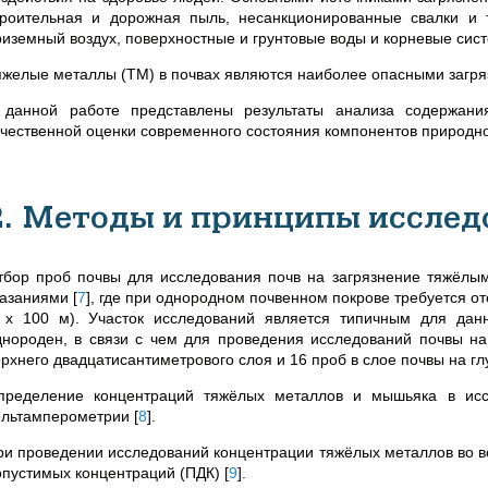
троительная и дорожная пыль, несанкционированные свалки и т
риземный воздух, поверхностные и грунтовые воды и корневые сис
яжелые металлы (ТМ) в почвах являются наиболее опасными загр
 данной работе представлены результаты анализа содержани
ачественной оценки современного состояния компонентов природн
2. Методы и принципы исслед
тбор проб
почвы для исследования почв на загрязнение тяжёлы
казаниями
[
7
]
, где при однородном почвенном покрове требуется о
 х 100 м). Участок
исследований является типичным для дан
днороден, в связи с чем для проведения исследований почвы н
ерхнего двадцатисантиметрового слоя и 16 проб в слое почвы на гл
пределение концентраций тяжёлых металлов и мышьяка в исс
ольтамперометрии
[
8
]
.
ри проведении исследований концентрации тяжёлых металлов во в
опустимых концентраций (ПДК)
[
9
]
.