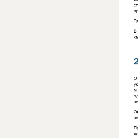
с
п
Т
В
к
О
у
м
о
в
О
в
П
д