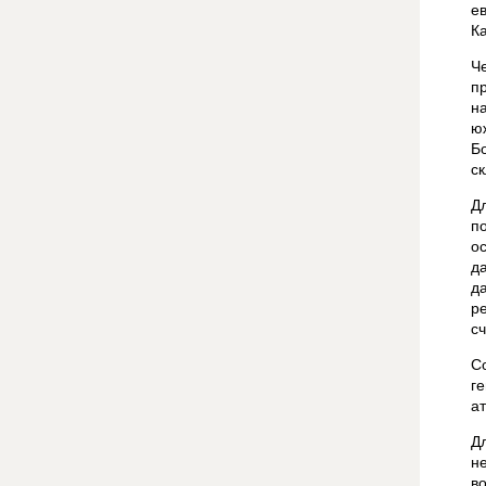
е
К
Ч
п
н
ю
Б
с
Д
п
о
д
д
р
с
С
г
а
Д
н
в