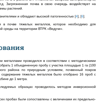
.д. Загрязненная почва в свою очередь воздействует на
темы растений.
язнителями и обладают высокой патогенностью
[
4
]
,
[
6
]
.
я в почве тяжелых металлов, которое необходимо для
ой среды на территории ВТРК «Ведучи».
ования
ми металлами проводился в соответствии с методическими
тобрать 1 объединенную пробу с участка площадью 1 га (100
ного района по природным условиям, почвенный покров
а содержание тяжелых металлов было отобрано 16 проб с
убине до 1 метра.
ледуемых образцах проводилось методом инверсионной
сех пробах были сопоставлены с величинами их предельно-