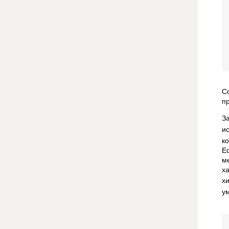
С
п
З
и
к
Е
м
х
х
у