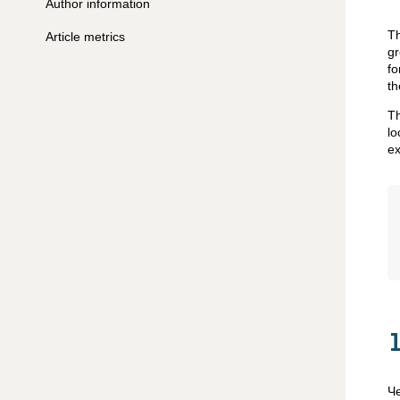
Author information
Th
Article metrics
gr
fo
th
Th
lo
ex
Ч