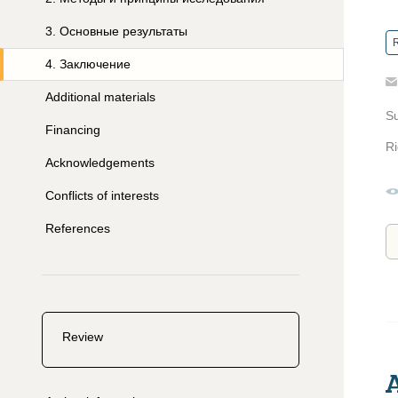
3
.
Основные результаты
R
4
.
Заключение
Additional materials
S
Financing
Ri
Acknowledgements
Conflicts of interests
References
Review