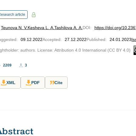
esearch article
Teunova N. V.
Kesheva L. A.
Tashilova A. A.
DOI
:
https://doi.org/10.23
uggested
:
09.12.2022
Accepted
:
27.12.2022
Published
:
24.01.2023
Is
ghtholder: authors. License: Attribution 4.0 International (CC BY 4.0)
2209
3
XML
PDF
Cite
Abstract