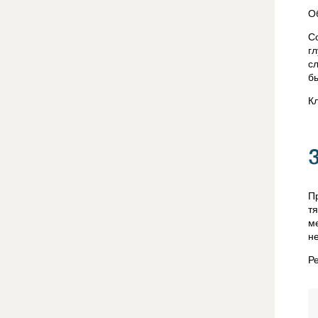
О
С
г
с
б
К
П
т
м
н
Р