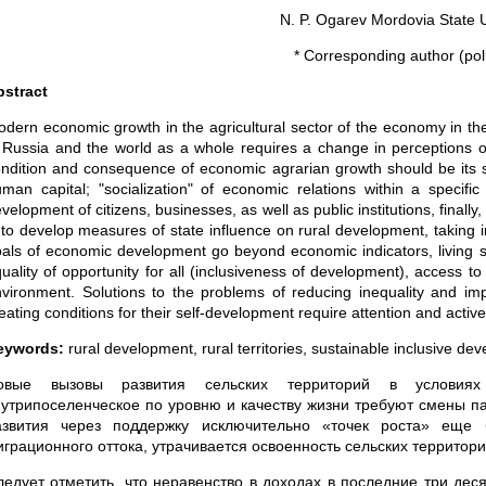
N. P. Ogarev Mordovia State U
* Corresponding author (po
bstract
dern economic growth in the agricultural sector of the economy in th
 Russia and the world as a whole requires a change in perceptions of
ndition and consequence of economic agrarian growth should be its sus
man capital; "socialization" of economic relations within a specific
velopment of citizens, businesses, as well as public institutions, finally,
 to develop measures of state influence on rural development, taking 
als of economic development go beyond economic indicators, living s
uality of opportunity for all (inclusiveness of development), access to 
vironment. Solutions to the problems of reducing inequality and impr
eating conditions for their self-development require attention and active 
eywords:
rural development, rural territories, sustainable inclusive deve
овые вызовы развития сельских территорий в условиях у
нутрипоселенческое по уровню и качеству жизни требуют смены па
азвития через поддержку исключительно «точек роста» еще 
играционного оттока, утрачивается освоенность сельских территори
ледует отметить, что неравенство в доходах в последние три деся