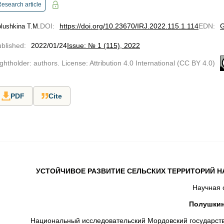
esearch article
DOI
:
https://doi.org/10.23670/IRJ.2022.115.1.114
EDN
:
lushkina T.M.
blished
:
2022/01/24
Issue: № 1 (115), 2022
ghtholder: authors. License: Attribution 4.0 International (CC BY 4.0)
PDF
Cite
УСТОЙЧИВОЕ РАЗВИТИЕ СЕЛЬСКИХ ТЕРРИТОРИЙ Н
Научная 
Полушкина
Национальный исследовательский Мордовский государстве