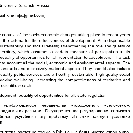
niversity, Saransk, Russia
lushkinatm[at]gmail.com)
e context of the socio-economic changes taking place in recent years
 the criteria for the effectiveness of development. An indispensable
tainability and inclusiveness; strengthening the role and quality of
 territory, which assumes a certain measure of participation in its
 equality of opportunities for all, reorientation to coevolution. The task
into account all the social, economic and environmental aspects. The
tandards and exclusively material aspects. They should also include
quality public services and a healthy, sustainable, high-quality social
oving well-being, increasing the competitiveness of territories and
scientific search.
lopment, equality of opportunities for all, state regulation.
глубляющегося неравенства «город-село», «село-село»,
радигмы их развития. Государственное регулирования сельского
более усугубляют эту проблему. За этим следует усиление
й.
тилетия растет не только в РФ, но и в большинстве стран мира.