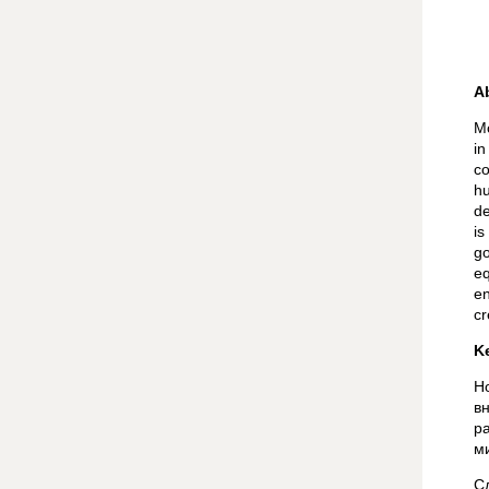
A
Mo
in
co
hu
de
is
go
eq
en
cr
K
Н
в
р
м
С