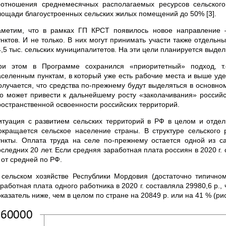
оотношения среднемесячных располагаемых ресурсов сельског
лощади благоустроенных сельских жилых помещений до 50% [3].
аметим, что в рамках ГП КРСТ появилось новое направление –
унктов. И не только. В них могут принимать участи также отдельн
4,5 тыс. сельских муниципалитетов. На эти цели планируется выдел
ри этом в Программе сохранился «приоритетный» подход, т.
аселенным пунктам, в который уже есть рабочие места и выше уд
олучается, что средства по-прежнему будут выделяться в основн
то может привести к дальнейшему росту «заколачивания» российс
ространственной освоенности российских территорий.
итуация с развитием сельских территорий в РФ в целом и отдель
окращается сельское население страны. В структуре сельского
ункты. Оплата труда на селе по-прежнему остается одной из са
следних 20 лет. Если средняя заработная плата россиян в 2020 г. с
 от средней по РФ.
 сельском хозяйстве Республики Мордовия (достаточно типично
работная плата одного работника в 2020 г. составляла 29980,6 р.,
казатель ниже, чем в целом по стране на 20849 р. или на 41 % (рис