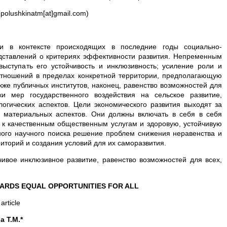
olushkinatm[at]gmail.com)
и в контексте происходящих в последние годы социально-
дставлений о критериях эффективности развития. Непременным
ыступать его устойчивость и инклюзивность; усиление роли и
 отношений в пределах конкретной территории, предполагающую
кже публичных институтов, наконец, равенство возможностей для
и мер государственного воздействия на сельское развитие,
огических аспектов. Цели экономического развития выходят за
о материальных аспектов. Они должны включать в себя в себя
п к качественным общественным услугам и здоровую, устойчивую
ного научного поиска решение проблем снижения неравенства и
иторий и создания условий для их саморазвития.
йчивое инклюзивное развитие, равенство возможностей для всех,
ARDS EQUAL OPPORTUNITIES FOR ALL
article
a T.M.*