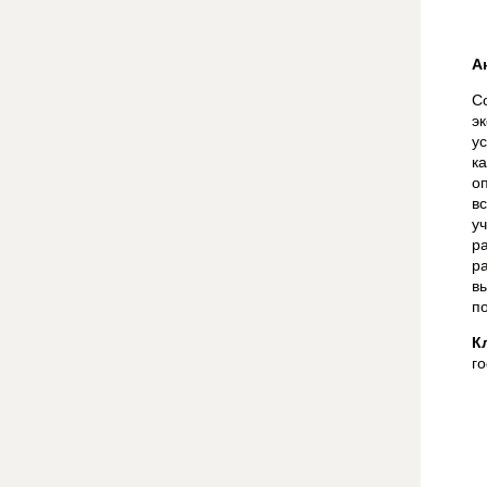
А
С
э
у
к
о
в
у
р
р
в
п
К
г