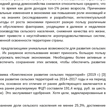
едний доход домохозяйства снизился относительно среднего, что
 то время как доля доходов топ-1% резко возросла. Причинами
нтальные изменения в экономике как повышение роли инноваций и
 на знаниях (исследованиях и разработках, интеллектуальной
выгоды от роста экономики приносят разную пользу различным
ии обусловлено факторами, уходящими в далекое и недалекое
оизводства сельского населения, снижения качества его жизни,
ет привести к неустойчивости агропродовольственных систем,
енной освоенности территории страны.
, предлагающими уникальные возможности для развития сельских
. Их разумное использование может приносить большую пользу
 угрожать местным экономикам. Необходимы более активные и
спечить сохранение этих активов, чтобы обеспечить развитие
мма «Комплексное развитие сельских территорий» (2019 г.) [3]
е развитие сельских территорий на 2014–2017 годы и на период
нта, основное его отличие от ранее действующего заключается в
а ранее реализуемую ФЦП составили 191,4 млрд. руб. за шесть
ше). Это заслуживает одобрения. Хотя цели, задекларированные в
ранение доли сельского населения не менее 25,3%, достижение