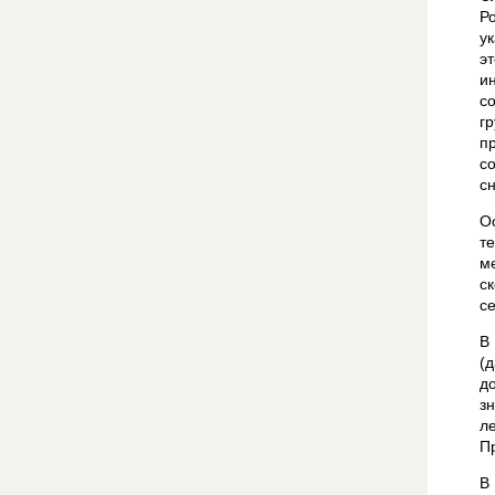
Р
у
э
и
с
г
п
с
с
О
т
м
с
с
В
(
д
з
л
П
В