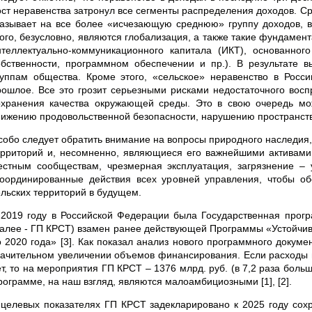
ост неравенства затронул все сегменты распределения доходов. Ср
казывает на все более «исчезающую среднюю» группу доходов, в
того, безусловно, являются глобализация, а также такие фундаме
нтеллектуально-коммуникационного капитала (ИКТ), основанного
обственности, программном обеспечении и пр.). В результате 
руппам общества. Кроме этого, «сельское» неравенство в Росс
рошлое. Все это грозит серьезными рисками недостаточного воспр
охранения качества окружающей среды. Это в свою очередь мож
нижению продовольственной безопасности, нарушению пространств
собо следует обратить внимание на вопросы природного наследия
ерриторий и, несомненно, являющиеся его важнейшими активами
естным сообществам, чрезмерная эксплуатация, загрязнение –
координированные действия всех уровней управления, чтобы обе
ельских территорий в будущем.
 2019 году в Российской Федерации была Государственная програ
далее - ГП КРСТ) взамен ранее действующей Программы «Устойчиво
о 2020 года» [3]. Как показал анализ нового программного докуме
начительном увеличении объемов финансирования. Если расходы н
ет, то на мероприятия ГП КРСТ – 1376 млрд. руб. (в 7,2 раза боль
рограмме, на наш взгляд, являются малоамбициозными [1], [2].
 целевых показателях ГП КРСТ задекларировано к 2025 году сох