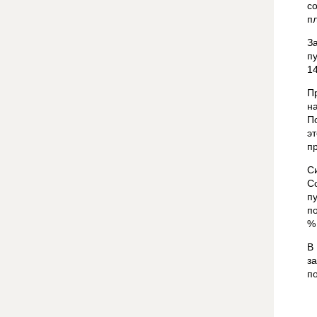
с
п
З
п
1
П
н
П
э
п
С
С
п
по
%
В
за
по