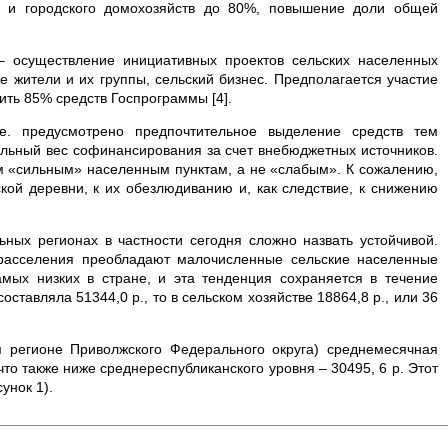
о и городского домохозяйств до 80%, повышение доли общей
 осуществление инициативных проектов сельских населенных
ые жители и их группы, сельский бизнес. Предполагается участие
ить 85% средств Госпрограммы [4].
е. предусмотрено предпочтительное выделение средств тем
ельный вес софинансирования за счет внебюджетных источников.
ом «сильным» населенным пунктам, а не «слабым». К сожалению,
кой деревни, к их обезлюдиванию и, как следствие, к снижению
ных регионах в частности сегодня сложно назвать устойчивой.
 расселения преобладают малочисленные сельские населенные
мых низких в стране, и эта тенденция сохраняется в течение
оставляла 51344,0 р., то в сельском хозяйстве 18864,8 р., или 36
м регионе Приволжского Федерального округа) среднемесячная
 что также ниже среднереспубликанского уровня – 30495, 6 р. Этот
унок 1).