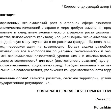
* Корреспондирующий автор (p
ннотация
овременный экономический рост в аграрной сфере экономик
кономических изменений в стране и мире требует изменения пре
словием и следствием экономического аграрного роста должны в
ачества человеческого капитала; «социализация» экономических
пределенную меру соучастия в ее развитии граждан, бизнеса, а та
сех, переориентация на коэволюцию. Встает задача разработк
читывающих все многообразие социальных, экономических и экол
амки экономических показателей, уровня жизни и исключительн
авенство возможностей для всех (инклюзивность развития), досту
ысококачественную социальную среду. Требуют внимания и актив
овышения благосостояния, увеличения конкурентоспособности терр
лючевые слова:
сельское развитие, сельские территории, усто
осударственное регулирование.
SUSTAINABLE RURAL DEVELOPMENT TOW
Research 
Polushkin