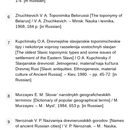
1-4. [in Russian].
Zhuchkevich V. A. Toponimika Belorussii [The toponymy of
Belarus] / V. A. Zhuchkevich. – Minsk: Nauka i texnika,
1968, 184 p. [in Russian].
Kupchinsky O.A. Drevnejshie slavjanskie toponimicheskie
tipy i nekotorye voprosy rasselenija vostochnyh slavjan
[The oldest Slavic toponymic types and some issues of
settlement of the Eastern Slavs] / O.A. Kupchinsky //
Slavjanskie drevnosti: Jetnogenez, material'naja kul'tura
Drevnej Rusi [Slavic antiquities: Ethnogenesis, material
culture of Ancient Russia]. – Kiev, 1980. – pp. 45-72. [in
Russian].
Murzayev E. M. Slovar’ narodnykh geograficheskikh
terminov. [Dictionary of popular geographical terms] / M.
Murzayev. – M.: Mysl’, 1984, 653 p. [in Russian].
Neroznak V. P. Nazvaniya drevnerusskikh gorodov. [Names
of ancient Russian cities] / V. P. Neroznak. – M.: Nauka,