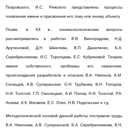
Покровского, И.С. Рижского представлены процессы
появления имени и присвоения его тому или иному объекту.
Позже, в XX в., ономасиологические вопросы
рассматривались в работах В.В. Виноградова, Н.Д.
Арутюновой, Д.Н. Шмелева, В.П. Даниленко, Б.А.
Серебренникова, И.С. Торопцева, Е.С. Кубряковой. Теорию
имени собственного, проблемы его семантики,
происхождения разработали и описали В.А. Никонов, А.М.
Селищев, А.В. Суперанская, О.Н. Трубачев, В.Н. Топоров,
Н.И. Толстой, Г.П. Смолицкая, А.И. Попов, Н.И. Толстой, Р.А.
Агеева, А.К. Матвеев, Е.С. Отин, Н.В. Подольская и т.д.
Методологической основой данной работы послужили труды
В.А. Никонова, А.В. Суперанской, Б.А. Серебренникова, В.Н.