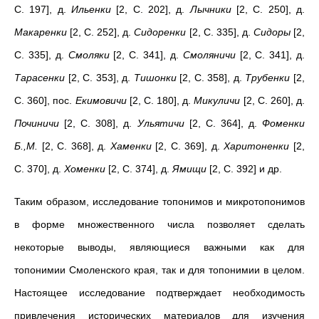
С. 197], д.
Ильенки
[2, С. 202], д.
Лычники
[2, С. 250], д.
Макаренки
[2, С. 252], д.
Сидоренки
[2, С. 335], д.
Сидоры
[2,
С. 335], д.
Смоляки
[2, С. 341], д.
Смоляничи
[2, С. 341], д.
Тарасенки
[2, С. 353], д.
Тишонки
[2, С. 358], д.
Трубенки
[2,
С. 360], пос.
Екимовичи
[2, С. 180], д.
Микуличи
[2, С. 260], д.
Починичи
[2, С. 308], д.
Ульятичи
[2, С. 364], д.
Фоменки
Б.,М.
[2, С. 368], д.
Хаменки
[2, С. 369], д.
Харитоненки
[2,
С. 370], д.
Хоменки
[2, С. 374], д.
Ямищи
[2, С. 392] и др.
Таким образом, исследование топонимов и микротопонимов
в форме множественного числа позволяет сделать
некоторые выводы, являющиеся важными как для
топонимии Смоленского края, так и для топонимии в целом.
Настоящее исследование подтверждает необходимость
привлечения исторических материалов для изучения