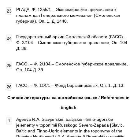
РГАДА. Ф. 1355/1 – Экономические примечания к
планам дач Генерального межевания (Смоленская
губерния), Оп. 1. Д. 1440.
Государственный архив Смоленской области (ГАСО) –
Ф. 2/104 – Смоленское губернское правление, Оп. 104
Д. 36.
ГАСО. – Ф. 2/104 – Смоленское губернское правление,
Оп. 104 Д. 39.
ГАСО. – Ф. 114/1 – Фонд Барышниковых, Оп. 1. Д. 13.
Список литературы на английском языке /
References
in
English
Ageeva R.A. Slavjanskie, baltijskie i finno-ugorskie
jelementy v toponimii Russkogo Severo-Zapada [Slavic,
Baltic and Finno-Ugric elements in the toponymy of the
Russian Northwest] / R.A. Ageeva // Perspektivy razvitija