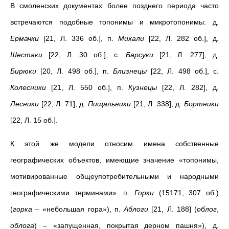
В смоленских документах более позднего периода часто
встречаются подобные топонимы и микротопонимы: д.
Ермачки
[21, Л. 336 об.], п.
Михали
[22, Л. 282 об.], д.
Шестаки
[22, Л. 30 об.], с.
Барсуки
[21, Л. 277], д.
Бирюки
[20, Л. 498 об.], п.
Близнецы
[22, Л. 498 об.], с.
Колесники
[21, Л. 550 об.], п.
Кузнецы
[22, Л. 282], д.
Лесники
[22, Л. 71], д.
Пищальники
[21, Л. 338], д.
Бортники
[22, Л. 15 об.].
К этой же модели относим имена собственные
географических объектов, имеющие значение «топонимы,
мотивированные общеупотребительными и народными
географическими терминами»: п.
Горки
(15171, 307 об.)
(
горка
– «небольшая гора»), п.
Аблоги
[21, Л. 188] (
облог
,
облога
) – «запущенная, покрытая дерном пашня»), д.