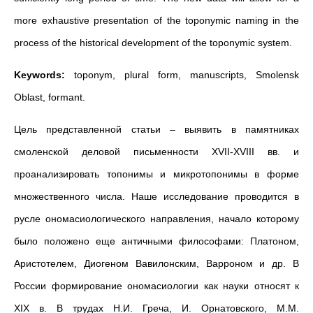
more exhaustive presentation of the toponymic naming in the
process of the historical development of the toponymic system.
Keywords:
toponym, plural form, manuscripts, Smolensk
Oblast, formant.
Цель представленной статьи – выявить в памятниках
смоленской деловой письменности XVII-XVIII вв. и
проанализировать топонимы и микротопонимы в форме
множественного числа. Наше исследование проводится в
русле ономасиологического направления, начало которому
было положено еще античными философами: Платоном,
Аристотелем, Диогеном Вавилонским, Варроном и др. В
России формирование ономасиологии как науки относят к
XIX в. В трудах Н.И. Греча, И. Орнатовского, М.М.