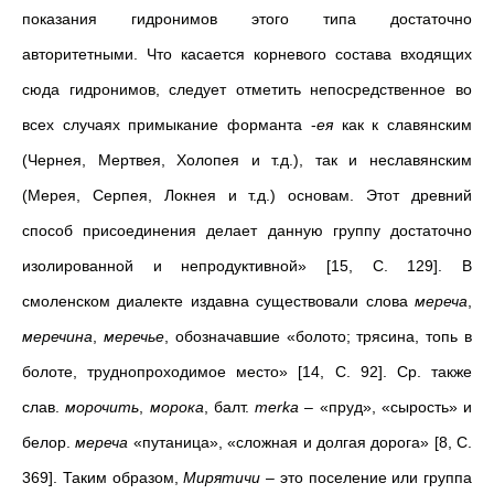
показания гидронимов этого типа достаточно
авторитетными. Что касается корневого состава входящих
сюда гидронимов, следует отметить непосредственное во
всех случаях примыкание форманта -
ея
как к славянским
(Чернея, Мертвея, Холопея и т.д.), так и неславянским
(Мерея, Серпея, Локнея и т.д.) основам. Этот древний
способ присоединения делает данную группу достаточно
изолированной и непродуктивной» [15, C. 129]. В
смоленском диалекте издавна существовали слова
мереча
,
меречина
,
меречье
, обозначавшие «болото; трясина, топь в
болоте, труднопроходимое место» [14, С. 92]. Ср. также
слав.
морочить
,
морока
, балт.
merka
– «пруд», «сырость» и
белор.
мереча
«путаница», «сложная и долгая дорога» [8, С.
369]. Таким образом,
Мирятичи
– это поселение или группа