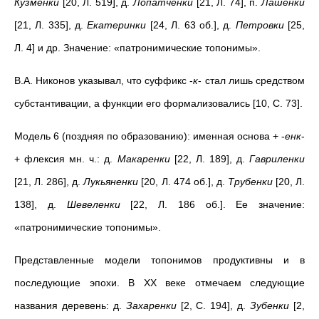
Кузменки
[20, Л. 519], д.
Лопатченки
[21, Л. 74], п.
Лашенки
[21, Л. 335], д.
Екатеринки
[24, Л. 63 об.], д.
Петровки
[25,
Л. 4] и др. Значение: «патронимические топонимы».
В.А. Никонов указывал, что суффикс -
к
- стал лишь средством
субстантивации, а функции его формализовались [10, С. 73].
Модель 6 (поздняя по образованию): именная основа + -
енк
-
+ флексия мн. ч.: д.
Макаренки
[22, Л. 189], д.
Гавриленки
[21, Л. 286], д.
Лукьяненки
[20, Л. 474 об.], д.
Трубенки
[20, Л.
138], д.
Шевеленки
[22, Л. 186 об.]. Ее значение:
«патронимические топонимы».
Представленные модели топонимов продуктивны и в
последующие эпохи. В XX веке отмечаем следующие
названия деревень: д.
Захаренки
[2, С. 194], д.
Зубенки
[2,