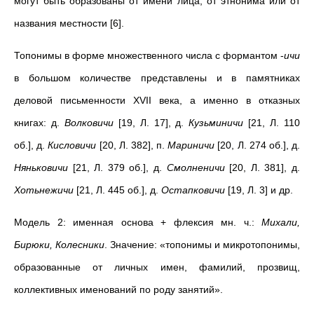
могут быть образованы от имени лица, от этнонима или от
названия местности [6].
Топонимы в форме множественного числа с формантом -
ичи
в большом количестве представлены и в памятниках
деловой письменности XVII века, а именно в отказных
книгах: д.
Волковичи
[19, Л. 17], д.
Кузьминичи
[21, Л. 110
об.], д.
Кисловичи
[20, Л. 382], п.
Мариничи
[20, Л. 274 об.], д.
Няньковичи
[21, Л. 379 об.], д.
Смолненичи
[20, Л. 381], д.
Хотьнежичи
[21, Л. 445 об.], д.
Остапковичи
[19, Л. 3] и др.
Модель 2: именная основа + флексия мн. ч.:
Михали,
Бирюки, Колесники
. Значение: «топонимы и микротопонимы,
образованные от личных имен, фамилий, прозвищ,
коллективных именований по роду занятий».