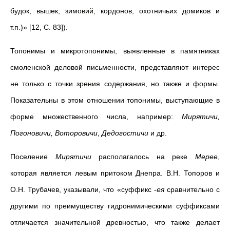
будок, вышек, зимовий, кордонов, охотничьих домиков и
т.п.)» [12, С. 83]).
Топонимы и микротопонимы, выявленные в памятниках
смоленской деловой письменности, представляют интерес
не только с точки зрения содержания, но также и формы.
Показательны в этом отношении топонимы, выступающие в
форме множественного числа, например:
Мирятичи,
Погоновичи, Воторовичи
,
Дедогостичи
и др.
Поселение
Мирятичи
располагалось на реке
Мерее
,
которая является левым притоком Днепра. В.Н. Топоров и
О.Н. Трубачев, указывали, что «суффикс -
ея
сравнительно с
другими по преимуществу гидронимическими суффиксами
отличается значительной древностью, что также делает