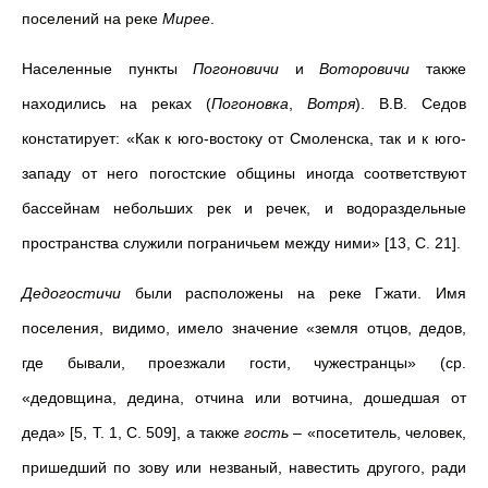
поселений на реке
Мирее
.
Населенные пункты
Погоновичи
и
Воторовичи
также
находились на реках (
Погоновка
,
Вотря
). В.В. Седов
констатирует: «Как к юго-востоку от Смоленска, так и к юго-
западу от него погостские общины иногда соответствуют
бассейнам небольших рек и речек, и водораздельные
пространства служили пограничьем между ними» [13, С. 21].
Дедогостичи
были расположены на реке Гжати. Имя
поселения, видимо, имело значение «земля отцов, дедов,
где бывали, проезжали гости, чужестранцы» (ср.
«дедовщина, дедина, отчина или вотчина, дошедшая от
деда» [5, Т. 1, С. 509], а также
гость
– «посетитель, человек,
пришедший по зову или незваный, навестить другого, ради