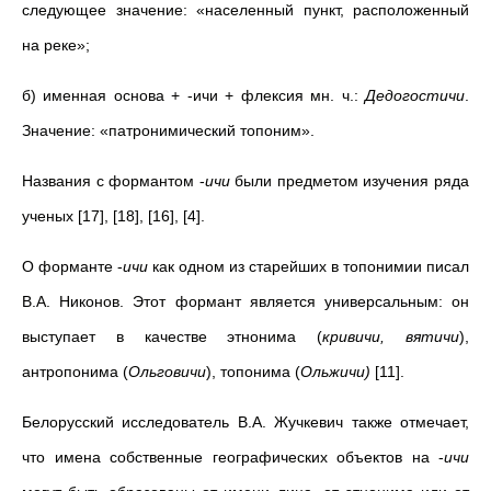
следующее значение: «населенный пункт, расположенный
на реке»;
б) именная основа + -ичи + флексия мн. ч.:
Дедогостичи
.
Значение: «патронимический топоним».
Названия с формантом -
ичи
были предметом изучения ряда
ученых [17], [18], [16], [4].
О форманте -
ичи
как одном из старейших в топонимии писал
В.А. Никонов. Этот формант является универсальным: он
выступает в качестве этнонима (
кривичи, вятичи
),
антропонима (
Ольговичи
), топонима (
Ольжичи)
[11].
Белорусский исследователь В.А. Жучкевич также отмечает,
что имена собственные географических объектов на -
ичи