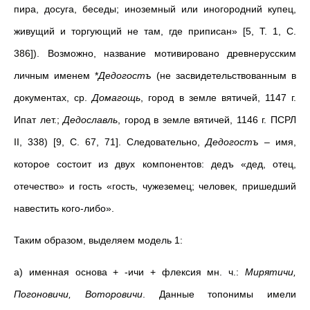
пира, досуга, беседы; иноземный или иногородний купец,
живущий и торгующий не там, где приписан» [5, Т. 1, С.
386]). Возможно, название мотивировано древнерусским
личным именем *
Дедогостъ
(не засвидетельствованным в
документах, ср.
Домагощь
, город в земле вятичей, 1147 г.
Ипат лет.;
Дедославль
, город в земле вятичей, 1146 г. ПСРЛ
II, 338) [9, С. 67, 71]. Следовательно,
Дедогостъ
– имя,
которое состоит из двух компонентов: дедъ «дед, отец,
отечество» и гость «гость, чужеземец; человек, пришедший
навестить кого-либо».
Таким образом, выделяем модель 1:
а) именная основа + -ичи + флексия мн. ч.:
Мирятичи,
Погоновичи, Воторовичи
. Данные топонимы имели