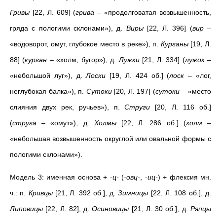
Гривы
[22, Л. 609] (
грива
– «продолговатая возвышенность,
гряда с пологими склонами»), д.
Виры
[22, Л. 396] (
вир
–
«водоворот, омут, глубокое место в реке»), п.
Курганы
[19, Л.
88] (
курган
– «холм, бугор»), д.
Лужки
[21, Л. 334] (
лужок
–
«небольшой луг»), д.
Лоски
[19, Л. 424 об.] (
лоск
– «лог,
неглубокая балка»), п.
Сутоки
[20, Л. 197] (
сутоки
– «место
слияния двух рек, ручьев»), п.
Струги
[20, Л. 116 об.]
(
струга
– «омут»), д.
Холмы
[22, Л. 286 об.] (
холм
–
«небольшая возвышенность округлой или овальной формы с
пологими склонами»).
Модель 3: именная основа + -
ц-
(-
овц-
, -
иц-
) + флексия мн.
ч.: п.
Кривцы
[21, Л. 392 об.], д.
Зимницы
[22, Л. 108 об.], д.
Липовицы
[22, Л. 82], д.
Осиновицы
[21, Л. 30 об.], д.
Ряпцы