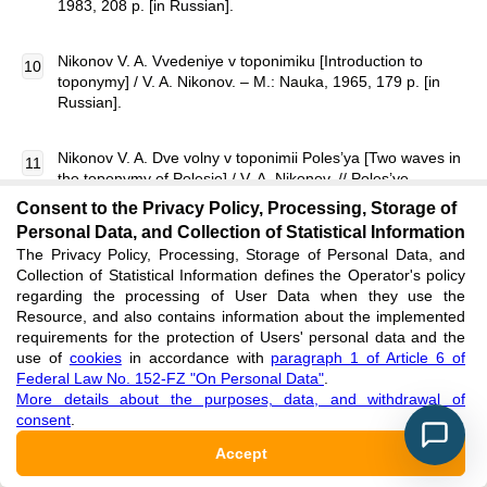
1983, 208 p. [in Russian].
Nikonov V. A. Vvedeniye v toponimiku [Introduction to
toponymy] / V. A. Nikonov. – M.: Nauka, 1965, 179 p. [in
Russian].
Nikonov V. A. Dve volny v toponimii Poles’ya [Two waves in
the toponymy of Polesie] / V. A. Nikonov. // Poles’ye
(Lingvistika. Arkheologiya. Toponimika)
.
– M.: Nauka, 1968,
Consent to the Privacy Policy, Processing, Storage of
pp. 193-205. [in Russian].
Personal Data, and Collection of Statistical Information
The Privacy Policy, Processing, Storage of Personal Data, and
Collection of Statistical Information defines the Operator's policy
Podolskaya N.V. Slovar' russkoj onomasticheskoj
regarding the processing of User Data when they use the
terminologii [Dictionary of Russian onomastic terminology] /
Resource, and also contains information about the implemented
V. Podolskaya. 2nd ed., reprint. and additional. – M.:
requirements for the protection of Users' personal data and the
Nauka, 1988. – 192 p.
use of
cookies
in accordance with
paragraph 1 of Article 6 of
Federal Law No. 152-FZ "On Personal Data"
.
Sedov V. V. Nekotoryye voprosy geografii Smolenskoy
More details about the purposes, data, and withdrawal of
zemli XII v. [Some issues of the geography of the Smolensk
consent
.
land of the XII century] / V. V. Sedov. // Kratkiye
Accept
soobshcheniya Instituta arkheologii AN SSSR. – M.:
Publishing house AN SSSR, 1962. Issue. 90: Pamyatniki