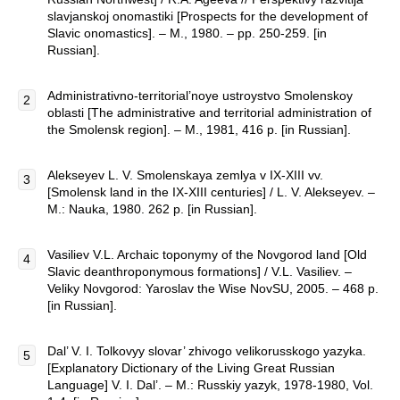
slavjanskoj onomastiki [Prospects for the development of
Slavic onomastics]. – M., 1980. – pp. 250-259. [in
Russian].
Administrativno-territorial’noye ustroystvo Smolenskoy
oblasti [The administrative and territorial administration of
the Smolensk region]. – M., 1981, 416 p. [in Russian].
Alekseyev L. V. Smolenskaya zemlya v IX-XIII vv.
[Smolensk land in the IX-XIII centuries] / L. V. Alekseyev. –
M.: Nauka, 1980. 262 p. [in Russian].
Vasiliev V.L. Archaic toponymy of the Novgorod land [Old
Slavic deanthroponymous formations] / V.L. Vasiliev. –
Veliky Novgorod: Yaroslav the Wise NovSU, 2005. – 468 p.
[in Russian].
Dal’ V. I. Tolkovyy slovar’ zhivogo velikorusskogo yazyka.
[Explanatory Dictionary of the Living Great Russian
Language] V. I. Dal’. – M.: Russkiy yazyk, 1978-1980, Vol.