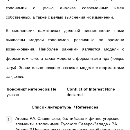
топонимии с целью анализа современных имен
собственных, а также с целью выяснения их изменений.
В смоленских памятниках деловой письменности нами
выявлены модели топонимов, различные по времени
возникновения. Наиболее ранними являются модели с
формантом -
ичи
, а также модели с формантами
-цы (-овцы,
-ицы).
Значительно позднее возникли модели с формантами
-
ки
, -
енки.
Конфликт интересов
Не
Conflict of Interest
None
указан.
declared.
Список литературы / References
Агеева Р.А. Славянские, балтийские и финно-угорские
элементы в топонимии Русского Северо-Запада / Р.А.
Агеева // Перспективы развития славянской ономастики.