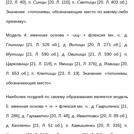
[22, Л. 40], п.
Синцы
[20, Л. 110], п.
Светицы
[20, Л. 403 об.].
Значение: «топонимы, обозначающие место по какому-либо
признаку».
Модель 4: именная основа + -
ищ-
+ флексия мн. ч.: д.
Глинищи
[21, Л. 526 об.], д.
Вилищи
[20, Л. 271 об.], д.
Мутищи
[21, Л. 590 об.], д.
Овинищи
[21, Л. 590 об.], п.
Царковищи
[21, Л. 119], п.
Ямищи
[21, Л. 376], д.
Язвищи
[20,
Л. 653 об.], п.
Клетищи
[23, Л. 19]. Значение: «топонимы,
обозначающие место».
Наиболее поздней по своему образованию является модель
5: именная основа + -
к
- + флексия мн. ч.: д.
Гавриленки
[21,
Л. 286], д.
Гараватки
[20, Л. 48], д.
Ивантовки
[20, Л. 89 об.],
д.
Капленки
[21, Л. 51 об.], п.
Камышенки
[20, Л. 335], п.