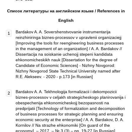
Список литературы на английском языке /
References
in
English
Bardakov A. A. Sovershenstvovanie instrumentarija
reinzhiniringa biznes-processov v upravlenii organizaciejj
[Improving the tools for reengineering business processes
in the management of an organization] / A. A. Bardakov //
Dissertacija na soiskanie uchenojj stepeni kandidata
ehkonomicheskikh nauk [Dissertation for the degree of
Candidate of Economic Sciences] - Nizhny Novgorod:
Nizhny Novgorod State Technical University named after
R.E. Alekseev. - 2020 - p.173 [in Russian]
Bardakov A. A. Tekhnologija formalizacii i dekompozicii
biznes-processov v celjakh strategicheskogo planirovanija i
obespechenija ehkonomicheskojj bezopasnosti na
predprijatii [Technology of formalization and decomposition
of business processes for strategic planning and ensuring
economic security at the enterprise] / A. A. Bardakov, D. A.
Kornilov // Na strazhe ehkonomiki [On guard of the
economy]. – 2017. – № 3 (3) – pp. 19-27 [in Russian]