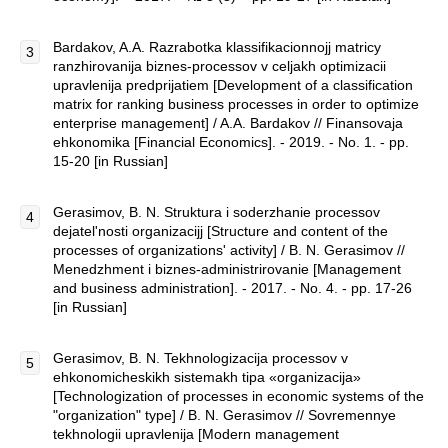
Bardakov, A.A. Razrabotka klassifikacionnojj matricy
ranzhirovanija biznes-processov v celjakh optimizacii
upravlenija predprijatiem [Development of a classification
matrix for ranking business processes in order to optimize
enterprise management] / A.A. Bardakov // Finansovaja
ehkonomika [Financial Economics]. - 2019. - No. 1. - pp.
15-20 [in Russian]
Gerasimov, B. N. Struktura i soderzhanie processov
dejatel'nosti organizacijj [Structure and content of the
processes of organizations' activity] / B. N. Gerasimov //
Menedzhment i biznes-administrirovanie [Management
and business administration]. - 2017. - No. 4. - pp. 17-26
[in Russian]
Gerasimov, B. N. Tekhnologizacija processov v
ehkonomicheskikh sistemakh tipa «organizacija»
[Technologization of processes in economic systems of the
"organization" type] / B. N. Gerasimov // Sovremennye
tekhnologii upravlenija [Modern management