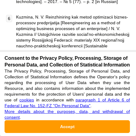
technologies]. – 2017. – № 5 (77). – p. 2 [in Russian]
Kuzmina, N. V. Reinzhiniring kak metod optimizacii biznes-
processov predprijatija [Reengineering as a method of
optimizing business processes of an enterprise] / N. V.
Kuzmina // Ustojjchivoe razvitie social'no-ehkonomicheskojj
sistemy Rossijjskojj Federacii: materialy XIX regional'nojj
nauchno-prakticheskojj konferencii [Sustainable
development of the socio-economic system of the Russian
Federation: proceddings of the 19th regional scientific and
Consent to the Privacy Policy, Processing, Storage of
practical conference]. - 2017. - pp. 129-133 [in Russian]
Personal Data, and Collection of Statistical Information
The Privacy Policy, Processing, Storage of Personal Data, and
Collection of Statistical Information defines the Operator's policy
Miskiewicz R. Organisational structure in the process of
regarding the processing of User Data when they use the
integration on the example of iron and steel industry
Resource, and also contains information about the implemented
enterprise in Poland / R. Miskiewicz // [Warszawa:
requirements for the protection of Users' personal data and the
Wydawnictwo Menadzerskie PMT] – 2017 – p. 201
use of
cookies
in accordance with
paragraph 1 of Article 6 of
Federal Law No. 152-FZ "On Personal Data"
.
More details about the purposes, data, and withdrawal of
Niv Henry R. Organizacija kak sistema. Principy postroenija
consent
ustojjchivogo biznesa Ehdvardsa Deminga [Organization
.
as a system. Principles of building a sustainable business
Accept
by Edwards Deming] / Niv Henry R. // Alpina Publisher
[Trans. from English] - 2019 - p . 368 [in Russian]