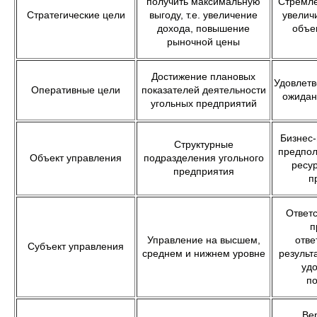
получить максимальную
Стремле
Стратегические цели
выгоду, т.е. увеличение
увелич
дохода, повышение
объе
рыночной цены
Достижение плановых
Удовлетв
Оперативные цели
показателей деятельности
ожидан
угольных предприятий
Бизнес-
Структурные
предпол
Объект управления
подразделения угольного
ресу
предприятия
п
Ответс
п
Управление на высшем,
отве
Субъект управления
среднем и нижнем уровне
результ
уд
п
Ве