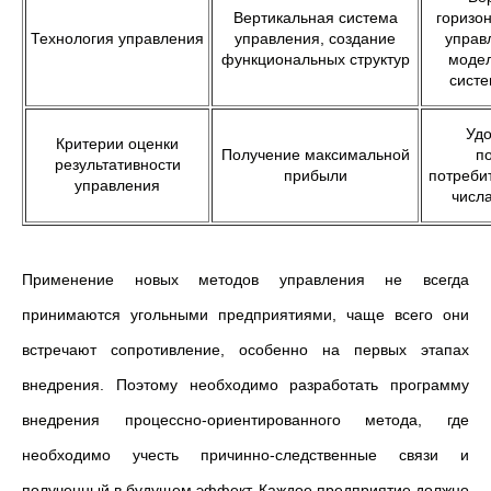
Вертикальная система
горизо
Технология управления
управления, создание
управ
функциональных структур
модел
сист
Уд
Критерии оценки
Получение максимальной
п
результативности
прибыли
потреби
управления
числ
Применение новых методов управления не всегда
принимаются угольными предприятиями, чаще всего они
встречают сопротивление, особенно на первых этапах
внедрения. Поэтому необходимо разработать программу
внедрения процессно-ориентированного метода, где
необходимо учесть причинно-следственные связи и
полученный в будущем эффект. Каждое предприятие должно