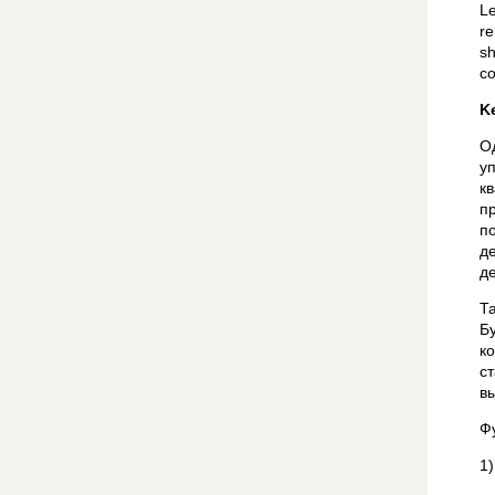
Le
re
sh
co
K
О
у
к
п
п
д
д
Т
Б
к
с
в
Ф
1