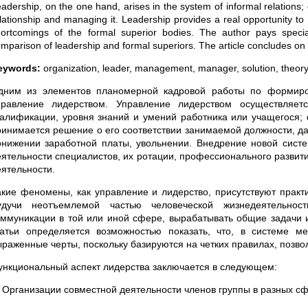
adership, on the one hand, arises in the system of informal relations; 
lationship and managing it. Leadership provides a real opportunity 
ortcomings of the formal superior bodies. The author pays specia
mparison of leadership and formal superiors. The article concludes on
eywords:
organization, leader, management, manager, solution, theory
дним из элементов планомерной кадровой работы по формиро
правление лидерством. Управление лидерством осуществляет
валификации, уровня знаний и умений работника или учащегося; 
ринимается решение о его соответствии занимаемой должности, д
онижении заработной платы, увольнении. Внедрение новой систе
еятельности специалистов, их ротации, профессионального развит
еятельности.
акие феномены, как управление и лидерство, присутствуют практ
удучи неотъемлемой частью человеческой жизнедеятельност
оммуникации в той или иной сфере, вырабатывать общие задачи и 
татьи определяется возможностью показать, что, в системе 
ыраженные черты, поскольку базируются на четких правилах, позв
ункциональный аспект лидерства заключается в следующем:
) Организации совместной деятельности членов группы в разных сф