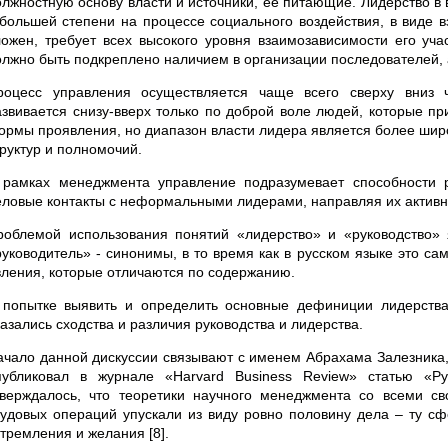
олжностную основу власти и источники, ее питающие. Лидерство в
 большей степени на процессе социального воздействия, в виде в
ложен, требует всех высокого уровня взаимозависимости его учас
олжно быть подкреплено наличием в организации последователей, 
роцесс управления осуществляется чаще всего сверху вниз 
азвивается снизу-вверх только по доброй воле людей, которые п
ормы проявления, но диапазон власти лидера является более широ
труктур и полномочий.
 рамках менеджмента управление подразумевает способности 
еловые контакты с неформальными лидерами, направляя их активно
роблемой использования понятий «лидерство» и «руководство» 
руководитель» - синонимы, в то время как в русском языке это с
вления, которые отличаются по содержанию.
 попытке выявить и определить основные дефиниции лидерства
азались сходства и различия руководства и лидерства.
ачало данной дискуссии связывают с именем Абрахама Залезника, 
публиковал в журнале «Harvard Business Review» статью «Р
тверждалось, что теоретики научного менеджмента со всеми 
рудовых операций упускали из виду ровно половину дела – ту сф
стремления и желания [8].