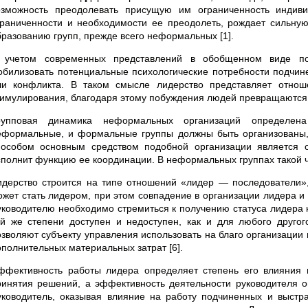
озможность преодолевать присущую им ограниченность индиви
граниченности и необходимости ее преодолеть, рождает сильную
бразованию групп, прежде всего неформальных [1].
 учетом современных представлений в обобщенном виде пон
обилизовать потенциальные психологические потребности подчине
ли конфликта. В таком смысле лидерство представляет отнош
тимулирования, благодаря этому побуждения людей превращаются в
рупповая динамика неформальных организаций определена
еформальные, и формальные группы должны быть организованы, 
пособом основным средством подобной организации является 
сполнит функцию ее координации. В неформальных группах такой ч
идерство строится на типе отношений «лидер — последователи
ожет стать лидером, при этом совпадение в организации лидера и
уководителю необходимо стремиться к получению статуса лидера к
ой же степени доступен и недоступен, как и для любого другог
озволяют субъекту управления использовать на благо организации
ополнительных материальных затрат [6].
ффективность работы лидера определяет степень его влияния н
ринятия решений, а эффективность деятельности руководителя о
уководитель, оказывая влияние на работу подчиненных и выстр