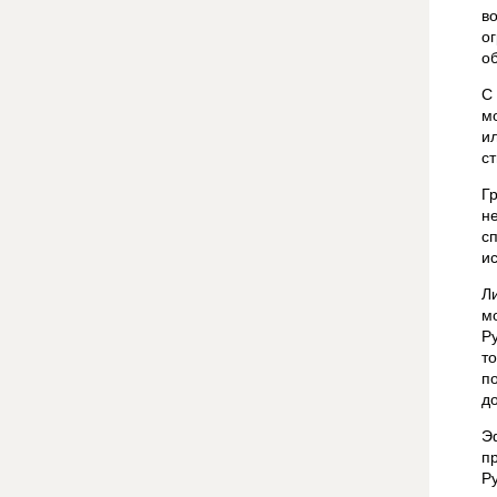
в
о
о
С
м
и
с
Г
н
с
и
Л
м
Р
т
п
д
Э
п
Р