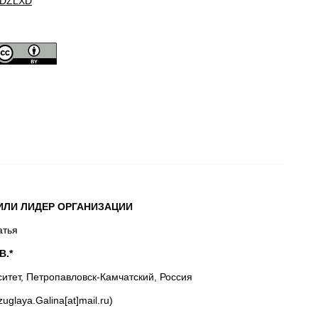
DZLXD
ИЛИ ЛИДЕР ОРГАНИЗАЦИИ
атья
В.*
итет, Петропавловск-Камчатский, Россия
glaya.Galina[at]mail.ru)