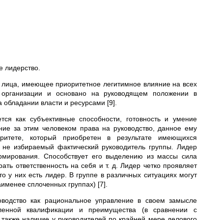
е лидерство.
 лица, имеющее приоритетное легитимное влияние на всех
х организации и основано на руководящем положении в
 обладании власти и ресурсами [9].
ся как субъективные способности, готовность и умение
ние за этим человеком права на руководство, данное ему
ритете, который приобретен в результате имеющихся
 не избираемый фактический руководитель группы. Лидер
рмирования. Способствует его выделению из массы сила
рать ответственность на себя и т. д. Лидер четко проявляет
то у них есть лидер. В группе в различных ситуациях могут
именее сплоченных группах) [7].
оводство как рациональное управление в своем замысле
ленной квалификации и преимущества (в сравнении с
т также наличие у руководителей по крайней мере делового