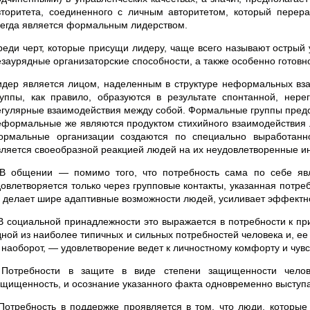
вторитета, соединенного с личным авторитетом, который перера
сегда является формальным лидерством.
реди черт, которые присущи лидеру, чаще всего называют острый 
езаурядные организаторские способности, а также особенно готовно
идер является лицом, наделенным в структуре неформальных в
руппы, как правило, образуются в результате спонтанной, нере
егулярные взаимодействия между собой. Формальные группы предс
еформальные же являются продуктом стихийного взаимодействия л
ормальные организации создаются по специально выработанн
вляется своеобразной реакцией людей на их неудовлетворенные и
 В общении — помимо того, что потребность сама по себе явл
довлетворяется только через групповые контакты, указанная потре
 делает шире адаптивные возможности людей, усиливает эффектно
 В социальной принадлежности это выражается в потребности к пр
дной из наиболее типичных и сильных потребностей человека и, е
, наоборот, — удовлетворение ведет к личностному комфорту и чув
 Потребности в защите в виде степени защищенности челов
ащищенность, и осознание указанного факта одновременно выступа
 Потребность в поддержке проявляется в том, что люди, которые