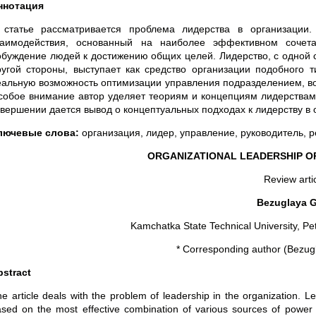
ннотация
 статье рассматривается проблема лидерства в организации.
заимодействия, основанный на наиболее эффективном сочет
обуждение людей к достижению общих целей. Лидерство, с одной 
ругой стороны, выступает как средство организации подобного 
еальную возможность оптимизации управления подразделением, во
собое внимание автор уделяет теориям и концепциям лидерствам,
авершении дается вывод о концептуальных подходах к лидерству в 
лючевые слова:
организация, лидер, управление, руководитель, 
ORGANIZATIONAL LEADERSHIP O
Review arti
Bezuglaya G
Kamchatka State Technical University, P
* Corresponding author (Bezugl
bstract
e article deals with the problem of leadership in the organization. L
sed on the most effective combination of various sources of powe