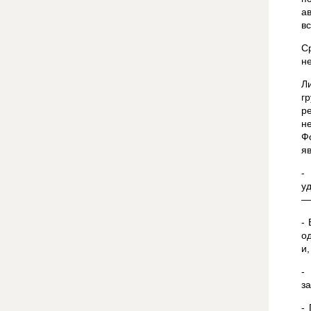
а
в
С
н
Л
г
р
н
Ф
я
-
у
—
-
о
и
-
з
-