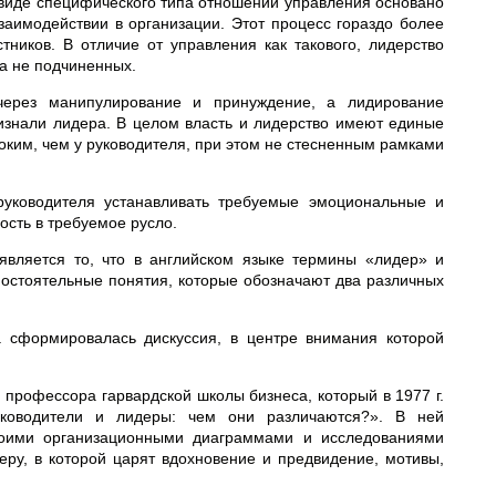
 виде специфического типа отношений управления основано
заимодействии в организации. Этот процесс гораздо более
тников. В отличие от управления как такового, лидерство
а не подчиненных.
через манипулирование и принуждение, а лидирование
ризнали лидера. В целом власть и лидерство имеют единые
ким, чем у руководителя, при этом не стесненным рамками
руководителя устанавливать требуемые эмоциональные и
сть в требуемое русло.
является то, что в английском языке термины «лидер» и
амостоятельные понятия, которые обозначают два различных
 сформировалась дискуссия, в центре внимания которой
профессора гарвардской школы бизнеса, который в 1977 г.
уководители и лидеры: чем они различаются?». В ней
своими организационными диаграммами и исследованиями
еру, в которой царят вдохновение и предвидение, мотивы,