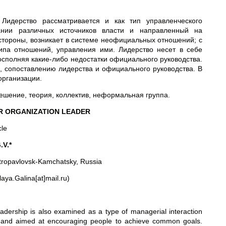
 Лидерство рассматривается и как тип управленческого
ании различных источников власти и направленный на
стороны, возникает в системе неофициальных отношений; с
типа отношений, управления ими. Лидерство несет в себе
сполняя какие-либо недостатки официального руководства.
 сопоставлению лидерства и официального руководства. В
организации.
решение, теория, коллектив, неформальная группа.
R ORGANIZATION LEADER
cle
.V.*
etropavlovsk-Kamchatsky, Russia
aya.Galina[at]mail.ru)
eadership is also examined as a type of managerial interaction
r and aimed at encouraging people to achieve common goals.