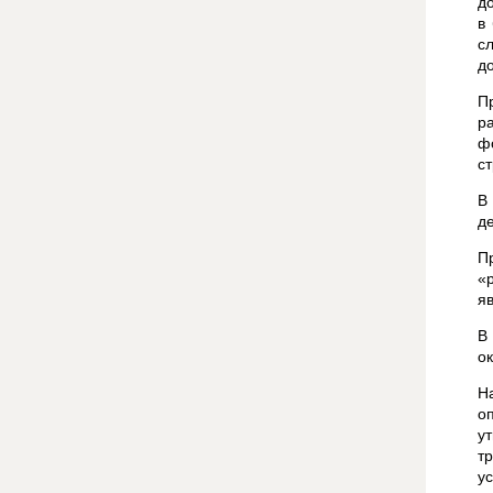
д
в
с
д
П
р
ф
с
В
д
П
«
я
В
ок
Н
о
у
т
у