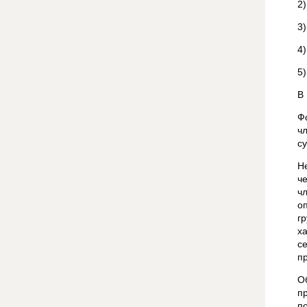
2
3
4)
5
В
Ф
ч
с
Н
ч
ч
о
г
х
с
п
О
п
п