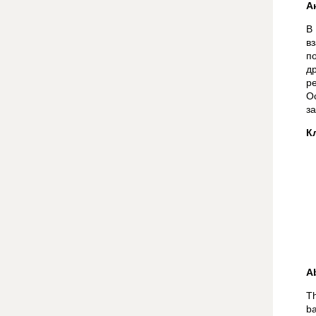
А
В
в
п
д
р
О
з
К
A
Th
ba