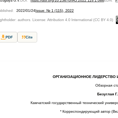
DOI
:
https://doi.org/10.23670/IRJ.2022.115.1.066
EDN
:
F
zuglaya G.V.
blished
:
2022/01/24
Issue: № 1 (115), 2022
ghtholder: authors. License: Attribution 4.0 International (CC BY 4.0)
PDF
Cite
ОРГАНИЗАЦИОННОЕ ЛИДЕРСТВО 
Обзорная ст
Безуглая Г.
Камчатский государственный технический универс
* Корреспондирующий автор (Bezu