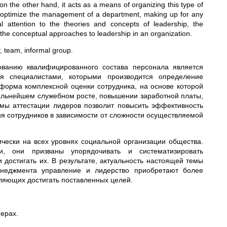
on the other hand, it acts as a means of organizing this type of
to optimize the management of a department, making up for any
l attention to the theories and concepts of leadership, the
 the conceptual approaches to leadership in an organization.
, team, informal group.
ванию квалифицированного состава персонала является
ся специалистами, которыми производится определение
форма комплексной оценки сотрудника, на основе которой
альнейшем служебном росте, повышении заработной платы,
мы аттестации лидеров позволит повысить эффективность
ия сотрудников в зависимости от сложности осуществляемой
ически на всех уровнях социальной организации общества.
и, они призваны упорядочивать и систематизировать
достигать их. В результате, актуальность настоящей темы
менеджмента управление и лидерство приобретают более
оляющих достигать поставленных целей.
ерах.