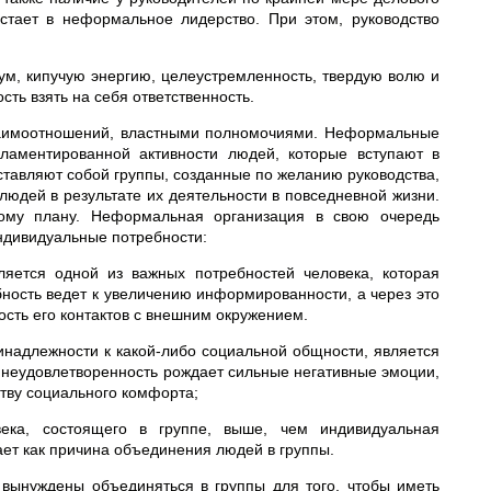
стает в неформальное лидерство. При этом, руководство
ум, кипучую энергию, целеустремленность, твердую волю и
сть взять на себя ответственность.
заимоотношений, властными полномочиями. Неформальные
гламентированной активности людей, которые вступают в
тавляют собой группы, созданные по желанию руководства,
юдей в результате их деятельности в повседневной жизни.
ому плану. Неформальная организация в свою очередь
ндивидуальные потребности:
яется одной из важных потребностей человека, которая
бность ведет к увеличению информированности, а через это
сть его контактов с внешним окружением.
инадлежности к какой-либо социальной общности, является
е неудовлетворенность рождает сильные негативные эмоции,
ству социального комфорта;
ека, состоящего в группе, выше, чем индивидуальная
ет как причина объединения людей в группы.
 вынуждены объединяться в группы для того, чтобы иметь