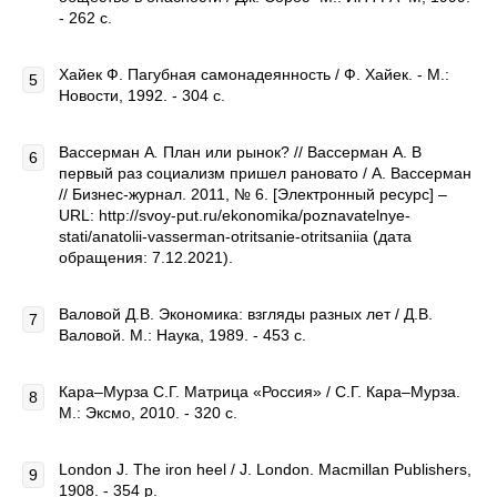
- 262 с.
Хайек Ф. Пагубная самонадеянность / Ф. Хайек. - М.:
Новости, 1992. - 304 с.
Вассерман А
.
План или рынок? // Вассерман А. В
первый раз социализм пришел рановато / А. Вассерман
// Бизнес-журнал. 2011, № 6. [Электронный ресурс] –
URL: http://svoy-put.ru/ekonomika/poznavatelnye-
stati/anatolii-vasserman-otritsanie-otritsaniia (дата
обращения: 7.12.2021).
Валовой Д.В. Экономика: взгляды разных лет / Д.В.
Валовой. М.: Наука, 1989. - 453 с.
Кара–Мурза С.Г. Матрица «Россия» / С.Г. Кара–Мурза.
М.: Эксмо, 2010. - 320 с.
London J. The iron heel / J. London. Macmillan Publishers,
1908. - 354 p.