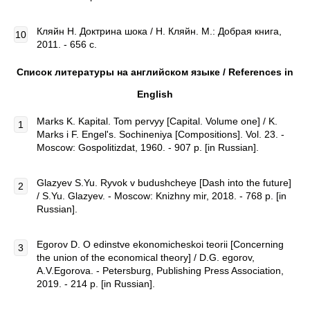
Кляйн Н. Доктрина шока / Н. Кляйн. М.: Добрая книга,
2011. - 656 с.
Список литературы на английском языке /
References
in
English
Marks K. Kapital. Tom pervyy [Capital. Volume one] / K.
Marks i F. Engel's. Sochineniya [Compositions]. Vol. 23. -
Moscow: Gospolitizdat, 1960. - 907 p. [in Russian].
Glazyev S.Yu. Ryvok v budushcheye [Dash into the future]
/ S.Yu. Glazyev. - Moscow: Knizhny mir, 2018. - 768 p. [in
Russian].
Egorov D. O edinstve ekonomicheskoi teorii [Conсerning
the union of the economical theory] / D.G. egorov,
A.V.Еgorova. - Petersburg, Publishing Press Association,
2019. - 214 p. [in Russian].