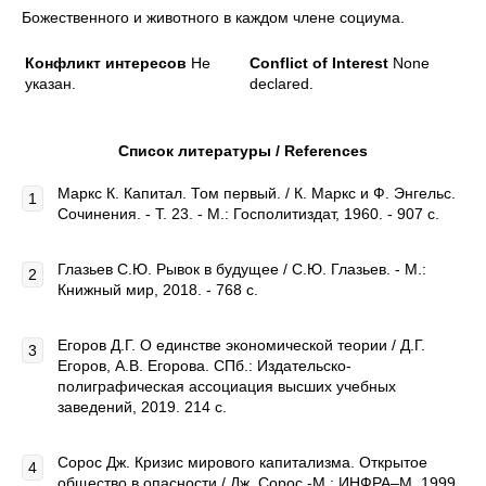
Божественного и животного в каждом члене социума.
Конфликт интересов
Не
Conflict of Interest
None
указан.
declared.
Список литературы / References
Маркс К. Капитал. Том первый. / К. Маркс и Ф. Энгельс.
Сочинения. - Т. 23. - М.: Госполитиздат, 1960. - 907 с.
Глазьев С.Ю. Рывок в будущее / С.Ю. Глазьев. - М.:
Книжный мир, 2018. - 768 с.
Егоров Д.Г. О единстве экономической теории / Д.Г.
Егоров, A.B. Егорова. СПб.: Издательско-
полиграфическая ассоциация высших учебных
заведений, 2019. 214 с.
Сорос Дж. Кризис мирового капитализма. Открытое
общество в опасности / Дж. Сорос -М.: ИНФРА–М, 1999.