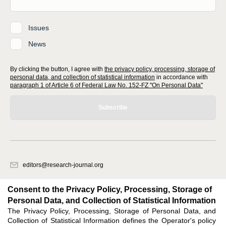
Issues
News
By clicking the button, I agree with
the privacy policy, processing, storage of
personal data, and collection of statistical information
in accordance with
paragraph 1 of Article 6 of Federal Law No. 152-FZ "On Personal Data"
Subscribe
editors@research-journal.org
620066, Sverdlovsk region, Yekaterinburg, st. Akademicheskaya, 11A,
office 1
Consent to the Privacy Policy, Processing, Storage of
Personal Data, and Collection of Statistical Information
The Privacy Policy, Processing, Storage of Personal Data, and
Feedback
Collection of Statistical Information defines the Operator's policy