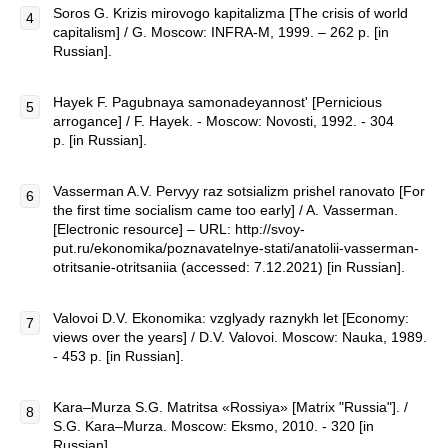
Soros G. Krizis mirovogo kapitalizma [The crisis of world
capitalism] / G. Moscow: INFRA-M, 1999. – 262 p. [in
Russian].
Hayek F. Pagubnaya samonadeyannost' [Pernicious
arrogance] / F. Hayek. - Moscow: Novosti, 1992. - 304
p. [in Russian].
Vasserman A.V. Pervyy raz sotsializm prishel ranovato [For
the first time socialism came too early] / A. Vasserman.
[Electronic resource] – URL: http://svoy-
put.ru/ekonomika/poznavatelnye-stati/anatolii-vasserman-
otritsanie-otritsaniia (accessed: 7.12.2021) [in Russian].
Valovoi D.V. Ekonomika: vzglyady raznykh let [Economy:
views over the years] / D.V. Valovoi. Moscow: Nauka, 1989.
- 453 p. [in Russian].
Kara–Murza S.G. Matritsa «Rossiya» [Matrix "Russia"]. /
S.G. Kara–Murza. Moscow: Eksmo, 2010. - 320 [in
Russian].