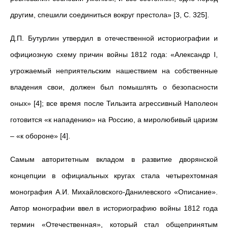
другим, спешили соединиться вокруг престола» [3, С. 325].
Д.П. Бутурлин утвердил в отечественной историографии и
официозную схему причин войны 1812 года: «Александр I,
угрожаемый неприятельским нашествием на собственные
владения свои, должен был помышлять о безопасности
оных» [4]; все время после Тильзита агрессивный Наполеон
готовится «к нападению» на Россию, а миролюбивый царизм
– «к обороне» [4].
Самым авторитетным вкладом в развитие дворянской
концепции в официальных кругах стала четырехтомная
монография А.И. Михайловского-Данилевского «Описание».
Автор монографии ввел в историографию войны 1812 года
термин «Отечественная», который стал общепринятым