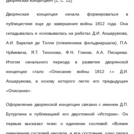
дворянская концепция» [1, C. 12].
Дворянская концепция начала формироваться в
публицистике еще до завершения войны 1812 года. Она
складывалась и основывалась на работах Д.И. Ахшарумова,
А.И. Барклая де Толли (племянника фельдмаршала), П.А.
Чуйкевича, Я.Т. Тихонова, Ф.Н. Глинки, А.А. Писарева.
Итогом начального периода в развитии дворянской
концепции стало «Описание войны 1812 г.» Д.И.
Ахшарумова, в основу которого легло его предыдущее
«Описание».
Оформление дворянской концепции связано с именем Д.П.
Бутурлина и публикацией его двухтомной «Истории». Он
первым высказал тезис о единении сословий: «Всякие
ревнования сословий умолкли, и все состояния, одно перед