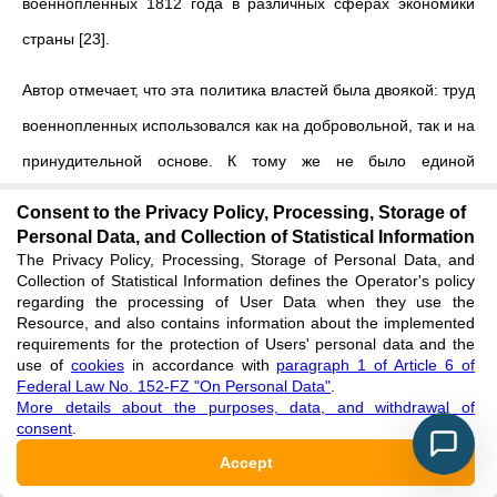
военнопленных 1812 года в различных сферах экономики
страны [23].
Автор отмечает, что эта политика властей была двоякой: труд
военнопленных использовался как на добровольной, так и на
принудительной основе. К тому же не было единой
государственной политики в решении этой проблемы: каждое
Consent to the Privacy Policy, Processing, Storage of
ведомство в основном учитывало свои интересы, не было
Personal Data, and Collection of Statistical Information
The Privacy Policy, Processing, Storage of Personal Data, and
согласованности действий. В данной статье приводятся
Collection of Statistical Information defines the Operator's policy
regarding the processing of User Data when they use the
многочисленные данные о бюрократических проволочках и
Resource, and also contains information about the implemented
волоките при разработке принимаемых решений,
requirements for the protection of Users' personal data and the
use of
cookies
in accordance with
paragraph 1 of Article 6 of
недоработке законодательных формулировок, нарушении
Federal Law No. 152-FZ "On Personal Data"
.
More details about the purposes, data, and withdrawal of
принципа добровольности.
consent
.
О военнопленных на территории Смоленской губернии
Accept
повествует монография А.В. Тихоновой и О.В. Козлова [25].