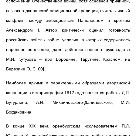
осложнений Отечественной войны, хотя основной причиной,
согласно дворянской официальной традиции, считал личный
конфликт между амбициозным Наполеоном и кротким
Александром I. Автор критически оценил готовность
российских войск к войне, условия, в которых содержалось
народное ополчение, даже действия военного руководства
М.И. Кутузова – при Бородине, Тарутине, Красном, на
Березине [9, С. 60].
Наиболее яркими и характерными образцами дворянской
концепции в историографии 1812 года являются работы Д.П.
Бутурлина, А.И. Михайловского-Данилевского, М.И.
Богдановича.
В конце XIX века оренбургским исследователем П.Л.
Юдиным было опубликовано несколько работ по истории