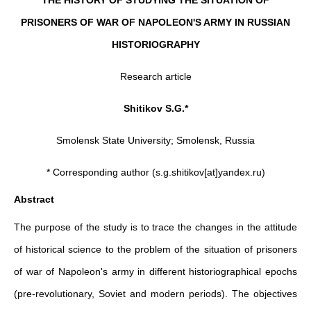
THE HISTORY OF STUDYING THE SITUATION OF
PRISONERS OF WAR OF NAPOLEON'S ARMY IN RUSSIAN
HISTORIOGRAPHY
Research article
Shitikov S.G.*
Smolensk State University; Smolensk, Russia
* Corresponding author (s.g.shitikov[at]yandex.ru)
Abstract
The purpose of the study is to trace the changes in the attitude
of historical science to the problem of the situation of prisoners
of war of Napoleon's army in different historiographical epochs
(pre-revolutionary, Soviet and modern periods). The objectives