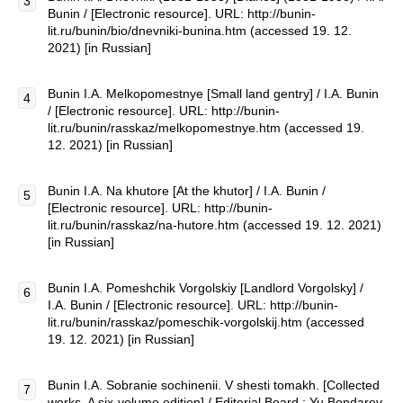
Bunin / [Electronic resource]. URL: http://bunin-
lit.ru/bunin/bio/dnevniki-bunina.htm (accessed 19. 12.
2021) [in Russian]
Bunin I.A. Melkopomestnye [Small land gentry] / I.A. Bunin
/ [Electronic resource]. URL: http://bunin-
lit.ru/bunin/rasskaz/melkopomestnye.htm (accessed 19.
12. 2021) [in Russian]
Bunin I.A. Na khutore [At the khutor] / I.A. Bunin /
[Electronic resource]. URL: http://bunin-
lit.ru/bunin/rasskaz/na-hutore.htm (accessed 19. 12. 2021)
[in Russian]
Bunin I.A. Pomeshchik Vorgolskiy [Landlord Vorgolsky] /
I.A. Bunin / [Electronic resource]. URL: http://bunin-
lit.ru/bunin/rasskaz/pomeschik-vorgolskij.htm (accessed
19. 12. 2021) [in Russian]
Bunin I.A. Sobranie sochinenii. V shesti tomakh. [Collected
works. A six-volume edition] / Editorial Board.: Yu.Bondarev,