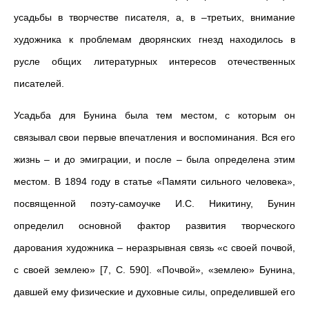
усадьбы в творчестве писателя, а, в –третьих, внимание
художника к проблемам дворянских гнезд находилось в
русле общих литературных интересов отечественных
писателей.
Усадьба для Бунина была тем местом, с которым он
связывал свои первые впечатления и воспоминания. Вся его
жизнь – и до эмиграции, и после – была определена этим
местом. В 1894 году в статье «Памяти сильного человека»,
посвященной поэту-самоучке И.С. Никитину, Бунин
определил основной фактор развития творческого
дарования художника – неразрывная связь «с своей почвой,
с своей землею» [7, С. 590]. «Почвой», «землею» Бунина,
давшей ему физические и духовные силы, определившей его