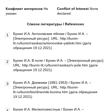
Конфликт интересов
Не
Conflict of Interest
None
указан.
declared.
Список литературы / References
Бунин И.А. Антоновские яблоки / Бунин И.А. –
[Электронный ресурс]. URL: http://bunin-
lit.ru/bunin/rasskaz/antonovskie-yabloki.htm (дата
обращения 19.12.2021)
Бунин И.А. В поле / Бунин И.А. – [Электронный ресурс].
URL: http://bunin-lit.ru/bunin/rasskaz/v-pole.htm (дата
обращения 19.12.2021)
Бунин И.А. Дневники (1881-1953) / Бунин И.А. –
[Электронный ресурс]. URL: http://bunin-
lit.ru/bunin/bio/dnevniki-bunina.htm (дата обращения
19.12.2021)
Бунин И.А. Мелкопоместные / Бунин И.А. –