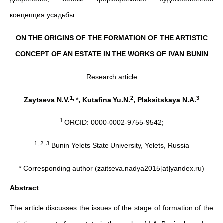
концепция усадьбы.
ON THE ORIGINS OF THE FORMATION OF THE ARTISTIC
CONCEPT OF AN ESTATE IN THE WORKS OF IVAN BUNIN
Research article
1,
2
3
Zaytseva N.V.
*
, Kutafina Yu.N.
, Plaksitskaya N.A.
1
ORCID: 0000-0002-9755-9542;
1, 2, 3
Bunin Yelets State University, Yelets, Russia
* Corresponding author (zaitseva.nadya2015[at]yandex.ru)
Abstract
The article discusses the issues of the stage of formation of the