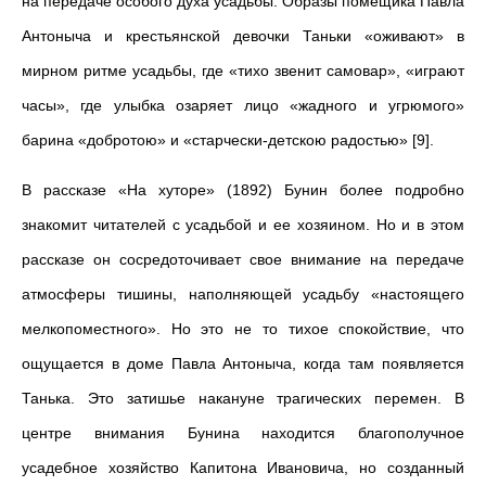
на передаче особого духа усадьбы. Образы помещика Павла
Антоныча и крестьянской девочки Таньки «оживают» в
мирном ритме усадьбы, где «тихо звенит самовар», «играют
часы», где улыбка озаряет лицо «жадного и угрюмого»
барина «добротою» и «старчески-детскою радостью» [9].
В рассказе «На хуторе» (1892) Бунин более подробно
знакомит читателей с усадьбой и ее хозяином. Но и в этом
рассказе он сосредоточивает свое внимание на передаче
атмосферы тишины, наполняющей усадьбу «настоящего
мелкопоместного». Но это не то тихое спокойствие, что
ощущается в доме Павла Антоныча, когда там появляется
Танька. Это затишье накануне трагических перемен. В
центре внимания Бунина находится благополучное
усадебное хозяйство Капитона Ивановича, но созданный