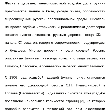
Жизнь в деревне, мелкопоместной усадьбе дала Бунину
практическое знание о быте, укладе жизни, особенностях
мироощущения русской провинциальной среды. Писатель
не просто глубоко исторически и реалистически достоверно
показал русского человека, русскую деревню конца XIX –
начала XX века, он, говоря о современности, предупреждал
о будущем. Многие деревни и села средней России,
описанные Буниным, навсегда исчезли с лица земли; нет
Бутырок, Новоселок, Арсеньевских выселок, многих Каменок.
С 1906 года усадьбой, давшей Бунину приют, становится
имение его двоюродной сестры С.Н. Пушешниковой в
Глотове (Васильевском). В дневниках писателя этой усадьбе
посвящено наибольшее количество страниц [3], на которых
подробно запечатлены глотовский сад, дом, окрестности