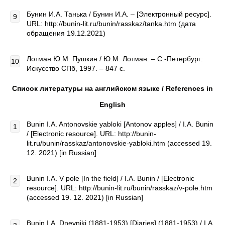
Бунин И.А. Танька / Бунин И.А. – [Электронный ресурс].
URL: http://bunin-lit.ru/bunin/rasskaz/tanka.htm (дата
обращения 19.12.2021)
Лотман Ю.М. Пушкин / Ю.М. Лотман. – С.-Петербург:
Искусство СПб, 1997. – 847 с.
Список литературы на английском языке /
References
in
English
Bunin I.A. Antonovskie yabloki [Antonov apples] / I.A. Bunin
/ [Electronic resource]. URL: http://bunin-
lit.ru/bunin/rasskaz/antonovskie-yabloki.htm (accessed 19.
12. 2021) [in Russian]
Bunin I.A. V pole [In the field] / I.A. Bunin / [Electronic
resource]. URL: http://bunin-lit.ru/bunin/rasskaz/v-pole.htm
(accessed 19. 12. 2021) [in Russian]
Bunin I.A. Dnevniki (1881-1953) [Diaries] (1881-1953) / I.A.