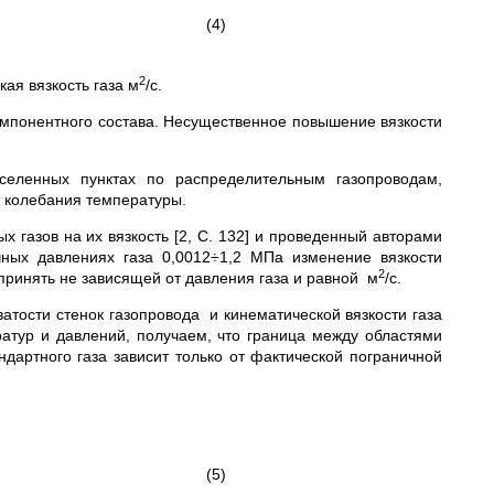
(4)
2
ая вязкость газа м
/с.
компонентного состава. Несущественное повышение вязкости
селенных пунктах по распределительным газопроводам,
т колебания температуры.
 газов на их вязкость [2, С. 132] и проведенный авторами
чных давлениях газа 0,0012÷1,2 МПа изменение вязкости
2
принять не зависящей от давления газа и равной м
/с.
атости стенок газопровода и кинематической вязкости газа
тур и давлений, получаем, что граница между областями
ндартного газа зависит только от фактической пограничной
(5)