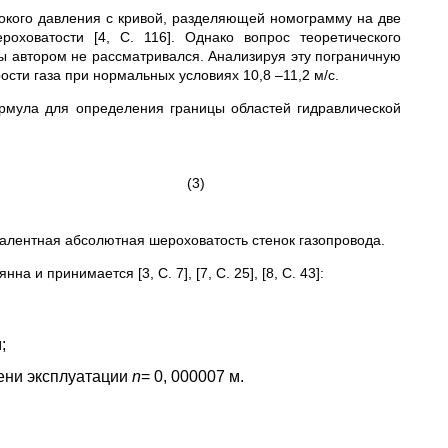
окого давления с кривой, разделяющей номограмму на две
роховатости [4, С. 116]. Однако вопрос теоретического
 автором не рассматривался. Анализируя эту пограничную
ости газа при нормальных условиях 10,8 ‒11,2 м/с.
ормула для определения границы областей гидравлической
(3)
алентная абсолютная шероховатость стенок газопровода.
и принимается [3, С. 7], [7, С. 25], [8, С. 43]:
;
ени эксплуатации
n
= 0, 000007 м.