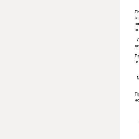
П
г
ш
п
Д
ди
Р
и
П
н