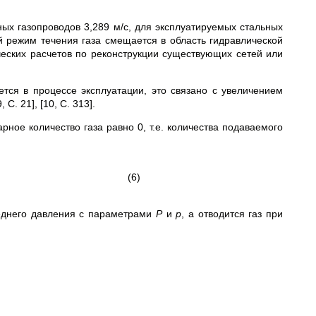
ых газопроводов 3,289 м/с, для эксплуатируемых стальных
й режим течения газа смещается в область гидравлической
еских расчетов по реконструкции существующих сетей или
тся в процессе эксплуатации, это связано с увеличением
С. 21], [10, С. 313].
рное количество газа равно 0, т.е. количества подаваемого
(6)
реднего давления с параметрами
P
и
p
, а отводится газ при