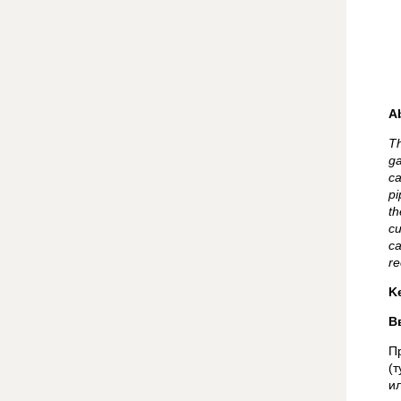
A
Th
ga
ca
pi
th
cu
ca
re
K
В
П
(
ил