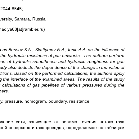
2044-8545;
versity, Samara, Russia
aolya88[at]rambler.ru)
 as Borisov S.N., Skaftymov N.A., Ionin A.A. on the influence of
n the hydraulic resistance of gas networks. The authors perform
reas of hydraulic smoothness and hydraulic roughness for gas
study also deducts the dependence of the change in the value of
tions. Based on the performed calculations, the authors apply
the interface of the examined areas. The results of the study
calculations of gas pipelines of various pressures during the
mers.
ty, pressure, nomogram, boundary, resistance.
вление сети, зависящее от режима течения потока газа
нней поверхности газопроводов, определяемое по таблицам