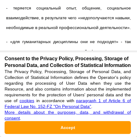
- теряется социальный опыт, общение, социальное
взаимодействие, в результате чего «недополучаются навыки,
необходимые в реальной профессиональной деятельности».
- «для гуманитарных дисциплины они не подходят» - так
считают некоторые преподаватели этой сферы.
Consent to the Privacy Policy, Processing, Storage of
Personal Data, and Collection of Statistical Information
Преподаватели используют как специализированные
The Privacy Policy, Processing, Storage of Personal Data, and
Елениниг, так и неспециалиированные средства электронной
Collection of Statistical Information defines the Operator's policy
regarding the processing of User Data when they use the
коммуникации (электронной почты, социальной сети
Resource, and also contains information about the implemented
requirements for the protection of Users' personal data and the
ВКонтакте, Skype, WhatsApp, Zoom, Teams) во время
use of
cookies
in accordance with
paragraph 1 of Article 6 of
дистанционного обучения.
Federal Law No. 152-FZ "On Personal Data"
.
More details about the purposes, data, and withdrawal of
consent
.
Таким образом, проблема взаимодействия преподавателя и
Accept
студента актуализируется с введением цифрового обучения.