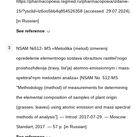
https://pharmacopoeia.regmed.ru/pharmacopoeia/izdanie-
15/?ysclid=lz6oo5bb4q854526358 (accessed: 29.07.2024).
[in Russian]
See reference
NSAM №512- MS «Metodika (metod) izmerenij
opredelenie elementnogo sostava obraztsov rastitel'nogo
proishozhdenija (travy, list'ja) atomno-emissionnym i mass-
spektral'nym metodami analiza» [NSAM No. 512-MS
"Methodology (method) of measurements for determining
the elemental composition of samples of plant origin
(grasses, leaves) using atomic emission and mass spectral
methods of analysis"]. — Introd. 2017-07-29. — Moscow :
Standart, 2017. — 57 p. [in Russian]
See reference