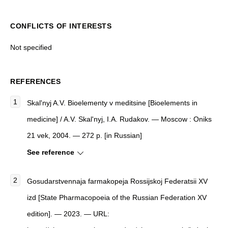
CONFLICTS OF INTERESTS
Not specified
REFERENCES
Skal'nyj A.V. Bioelementy v meditsine [Bioelements in
medicine] / A.V. Skal'nyj, I.A. Rudakov. — Moscow : Oniks
21 vek, 2004. — 272 p. [in Russian]
See reference
Gosudarstvennaja farmakopeja Rossijskoj Federatsii XV
izd [State Pharmacopoeia of the Russian Federation XV
edition]. — 2023. — URL: