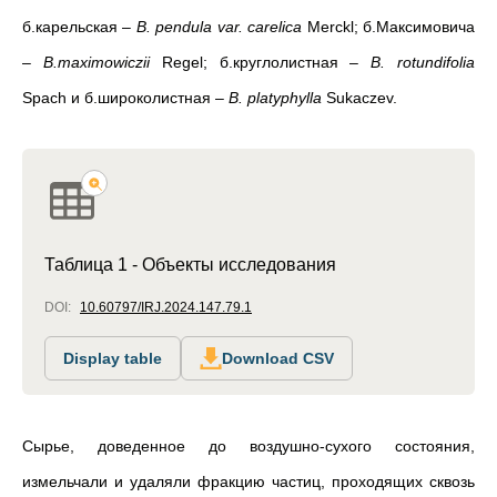
б.карельская –
B. pendula var. carelica
Merckl; б.Максимовича
–
B.maximowiczii
Regel; б.круглолистная –
B. rotundifolia
Spach и б.широколистная –
B. platyphylla
Sukaczev.
Таблица 1 - Объекты исследования
DOI:
10.60797/IRJ.2024.147.79.1
Display table
Download CSV
Сырье, доведенное до воздушно-сухого состояния,
измельчали и удаляли фракцию частиц, проходящих сквозь