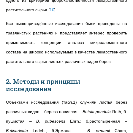
одного из критериев доброкачественности лекарственного
растительного сырья
[
10
]
.
Все вышеприведённые исследования были проведены на
травянистых растениях и представляет интерес проверить
применимость концепции анализа микроэлементного
состава на широко используемых в качестве лекарственного
растительного сырья листьях различных видов берез.
2. Методы и принципы
исследования
Объектами исследования (табл.1) служили листья берез
различных видов – береза повислая –
Betula pendula
Roth; б.
пушистая –
B. pubescens
Ehrh.; б.растопыренная –
B.divaricata
Ledeb.; б.Эрмана –
B. ermanii
Cham;