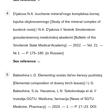
D'jakova N.A. Izuchenie mineral'nogo kompleksa kornej
lopuha obyknovennogo [Study of the mineral complex of
burdock roots] / N.A. D'jakova // Vestnik Smolenskom
gosudarstvennoj medicinskoj akademii [Bulletin of the
Smolensk State Medical Academy]. — 2022. — Vol. 21. —
№ 1. — P. 175–180. [in Russian]
See reference
Babeshina L.G. Elementnyj sostav list'ev berezy pushistoj
[Elemental composition of downy birch leaves] / L.G.
Babeshina, S.Ju. Haustova, L.N. Sokolovskaja et al. //
Izvestija GGTU. Medicina, farmacija [News of SGTU.
Medicine, Pharmacy]. — 2024. — 1. — P. 17–23. DOI: