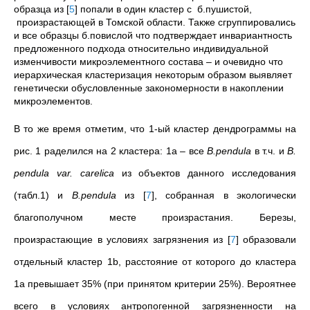
образца из
[
5
]
попали в один кластер с б.пушистой,
произрастающей в Томской области. Также сгруппировались
и все образцы б.повислой что подтверждает инвариантность
предложенного подхода относительно индивидуальной
изменчивости микроэлементного состава – и очевидно что
иерархическая кластеризация некоторым образом выявляет
генетически обусловленные закономерности в накоплении
микроэлементов.
В то же время отметим, что 1-ый кластер дендрограммы на
рис. 1 раделился на 2 кластера: 1а – все
B.pendula
в т.ч. и
B.
pendula var. carelica
из объектов данного исследования
(табл.1) и
B.pendula
из
[
7
]
, собранная в экологически
благополучном месте произрастания. Березы,
произрастающие в условиях загрязнения из
[
7
]
образовали
отдельный кластер 1b, расстояние от которого до кластера
1а превышает 35% (при принятом критерии 25%). Вероятнее
всего в условиях антропогенной загрязненности на