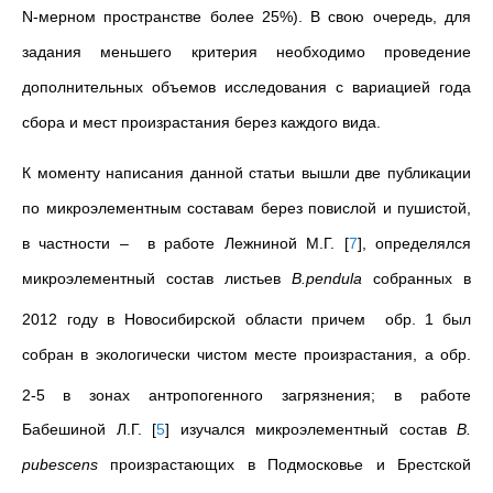
N-мерном пространстве более 25%). В свою очередь, для
задания меньшего критерия необходимо проведение
дополнительных объемов исследования с вариацией года
сбора и мест произрастания берез каждого вида.
К моменту написания данной статьи вышли две публикации
по микроэлементным составам берез повислой и пушистой,
в частности – в работе Лежниной М.Г.
[
7
]
, определялся
микроэлементный состав листьев
B.pendula
собранных в
2012 году в Новосибирской области причем обр. 1
был
собран в экологически чистом месте произрастания, а обр.
2-5
в зонах антропогенного загрязнения; в работе
Бабешиной Л.Г.
[
5
]
изучался микроэлементный состав
B.
pubescens
произрастающих в Подмосковье и Брестской