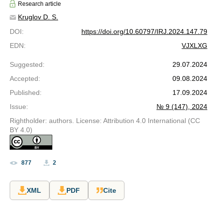
Research article
Kruglov D. S.
DOI
:
https://doi.org/10.60797/IRJ.2024.147.79
EDN
:
VJXLXG
Suggested
:
29.07.2024
Accepted
:
09.08.2024
Published
:
17.09.2024
Issue
:
№ 9 (147), 2024
Rightholder: authors. License: Attribution 4.0 International (CC
BY 4.0)
877
2
XML
PDF
Cite