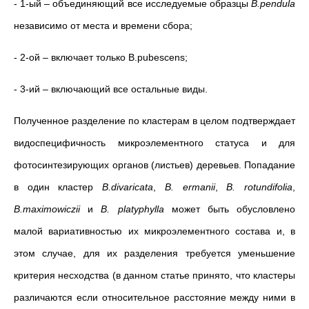
- 1-ый – объединяющий все исследуемые образцы
В.pendula
независимо от места и времени сбора;
- 2-ой – включает только B.pubescens;
- 3-ий – включающий все остальные виды.
Полученное разделение по кластерам в целом подтверждает
видоспецифичность микроэлементного статуса и для
фотосинтезирующих органов (листьев) деревьев. Попадание
в один кластер
B.divaricata
,
B. ermanii
,
B. rotundifolia
,
B.maximowiczii
и
B. platyphylla
может быть обусловлено
малой вариативностью их микроэлементного состава и, в
этом случае, для их разделения требуется уменьшение
критерия несходства (в данном статье принято, что кластеры
различаются если относительное расстояние между ними в