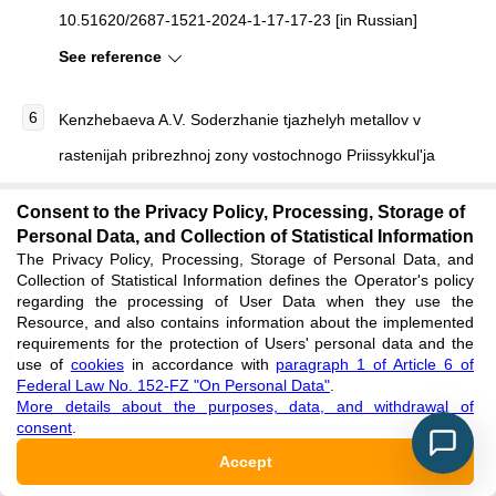
10.51620/2687-1521-2024-1-17-17-23 [in Russian]
See reference
Kenzhebaeva A.V. Soderzhanie tjazhelyh metallov v
rastenijah pribrezhnoj zony vostochnogo Priissykkul'ja
[Content of heavy metals in plants of the coastal zone of
Consent to the Privacy Policy, Processing, Storage of
the eastern Issyk-Kul region] / A.V. Kenzhebaeva //
Personal Data, and Collection of Statistical Information
The Privacy Policy, Processing, Storage of Personal Data, and
Mezhdunarodnyj zhurnal prikladnyh i fundamental'nyh
Collection of Statistical Information defines the Operator's policy
issledovanij [International Journal of Applied and Basic
regarding the processing of User Data when they use the
Resource, and also contains information about the implemented
Research]. — 2019. — 1. — P. 115–119. [in Russian]
requirements for the protection of Users' personal data and the
use of
cookies
in accordance with
paragraph 1 of Article 6 of
See reference
Federal Law No. 152-FZ "On Personal Data"
.
More details about the purposes, data, and withdrawal of
consent
.
Lezhnina M.G. Zakonomernosti v raspredelenii himicheskih
Accept
elementov v list'jah berezy [Patterns in the distribution of