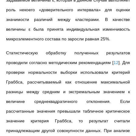
задаваемой величины ε, которая в данном случае выполняет
роль некоего «доверительного интервала» для оценки
значимости различий между кластерами. В качестве
величины ε была принята индивидуальная изменчивость
микроэлементного состава по заросли равная 25%.
Статистическую обработку полученных результатов
проводили согласно методическим рекомендациям
[
12
]
. Для
проверки нормальности выборки использовали критерий
Граббса, рассчитываемый как отношение максимальной
разницы между средним и экстремальным значением к
величине среднеквадратичного отклонения. Если
рассчитанные значения превышали табличное критическое
значение критерия Граббса, то результат считали
принадлежащим другой совокупности данных. При анализе