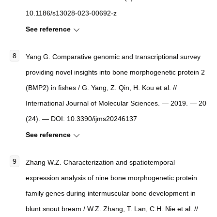
10.1186/s13028-023-00692-z
See reference
Yang G. Comparative genomic and transcriptional survey
providing novel insights into bone morphogenetic protein 2
(BMP2) in fishes / G. Yang, Z. Qin, H. Kou et al. //
International Journal of Molecular Sciences. — 2019. — 20
(24). — DOI: 10.3390/ijms20246137
See reference
Zhang W.Z. Characterization and spatiotemporal
expression analysis of nine bone morphogenetic protein
family genes during intermuscular bone development in
blunt snout bream / W.Z. Zhang, T. Lan, C.H. Nie et al. //