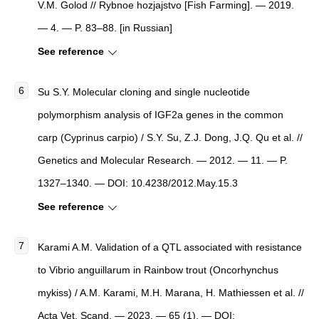
V.M. Golod // Rybnoe hozjajstvo [Fish Farming]. — 2019.
— 4. — P. 83–88. [in Russian]
See reference
Su S.Y. Molecular cloning and single nucleotide
polymorphism analysis of IGF2a genes in the common
carp (Cyprinus carpio) / S.Y. Su, Z.J. Dong, J.Q. Qu et al. //
Genetics and Molecular Research. — 2012. — 11. — P.
1327–1340. — DOI: 10.4238/2012.May.15.3
See reference
Karami A.M. Validation of a QTL associated with resistance
to Vibrio anguillarum in Rainbow trout (Oncorhynchus
mykiss) / A.M. Karami, M.H. Marana, H. Mathiessen et al. //
Acta Vet. Scand. — 2023. — 65 (1). — DOI: