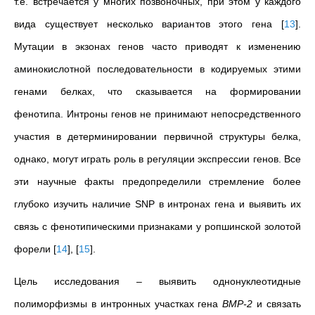
т.е. встречается у многих позвоночных, при этом у каждого
вида существует несколько вариантов этого гена
[
13
]
.
Мутации в экзонах генов часто приводят к изменению
аминокислотной последовательности в кодируемых этими
генами белках, что сказывается на формировании
фенотипа. Интроны генов не принимают непосредственного
участия в детерминировании первичной структуры белка,
однако, могут играть роль в регуляции экспрессии генов. Все
эти научные факты предопределили стремление более
глубоко изучить наличие SNP в интронах гена и выявить их
связь с фенотипическими признаками у ропшинской золотой
форели
[
14
]
,
[
15
]
.
Цель исследования – выявить однонуклеотидные
полиморфизмы в интронных участках гена
BMP-2
и связать