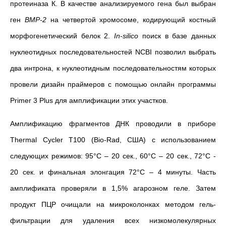
протеиназа К. В качестве анализируемого гена был выбран
ген
BMP-2
на четвертой хромосоме, кодирующий костный
морфогенетический белок 2.
In-silico
поиск в базе данных
нуклеотидных последовательностей NCBI позволил выбрать
два интрона, к нуклеотидным последовательностям которых
провели дизайн праймеров с помощью онлайн программы
Primer 3 Plus для амплификации этих участков.
Амплификацию фрагментов ДНК проводили в приборе
Thermal Cycler T100 (Bio-Rad, США) с использованием
следующих режимов: 95°С – 20 сек., 60°С – 20 сек., 72°С -
20 сек. и финальная элонгация 72°С – 4 минуты. Часть
амплификата проверяли в 1,5% агарозном геле. Затем
продукт ПЦР очищали на микроколонках методом гель-
фильтрации для удаления всех низкомолекулярных