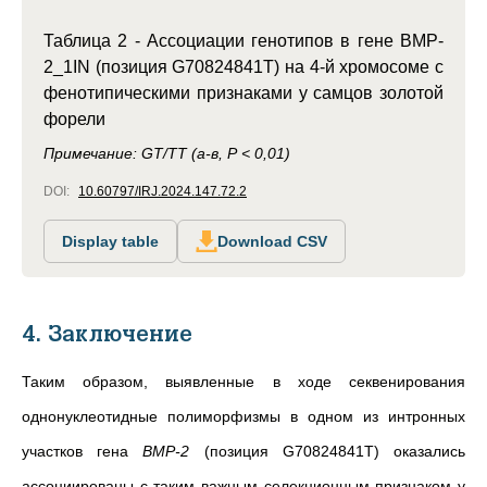
Таблица 2 - Ассоциации генотипов в гене BMP-
2_1IN (позиция G70824841Т) на 4-й хромосоме с
фенотипическими признаками у самцов золотой
форели
Примечание: GT/ТТ (a-в, Р < 0,01)
DOI:
10.60797/IRJ.2024.147.72.2
Display table
Download CSV
4. Заключение
Таким образом, выявленные в ходе секвенирования
однонуклеотидные полиморфизмы в одном из интронных
участков гена
BMP-2
(позиция
G70824841T)
оказались
ассоциированы с таким важным селекционным признаком у