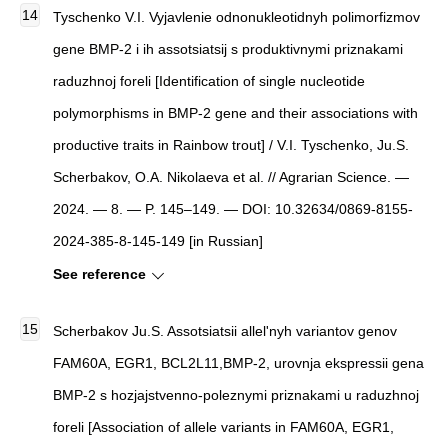
Tyschenko V.I. Vyjavlenie odnonukleotidnyh polimorfizmov
gene BMP-2 i ih assotsiatsij s produktivnymi priznakami
raduzhnoj foreli [Identification of single nucleotide
polymorphisms in BMP-2 gene and their associations with
productive traits in Rainbow trout] / V.I. Tyschenko, Ju.S.
Scherbakov, O.A. Nikolaeva et al. // Agrarian Science. —
2024. — 8. — P. 145–149. — DOI: 10.32634/0869-8155-
2024-385-8-145-149 [in Russian]
See reference
Scherbakov Ju.S. Assotsiatsii allel'nyh variantov genov
FAM60A, EGR1, BCL2L11,BMP-2, urovnja ekspressii gena
BMP-2 s hozjajstvenno-poleznymi priznakami u raduzhnoj
foreli [Association of allele variants in FAM60A, EGR1,