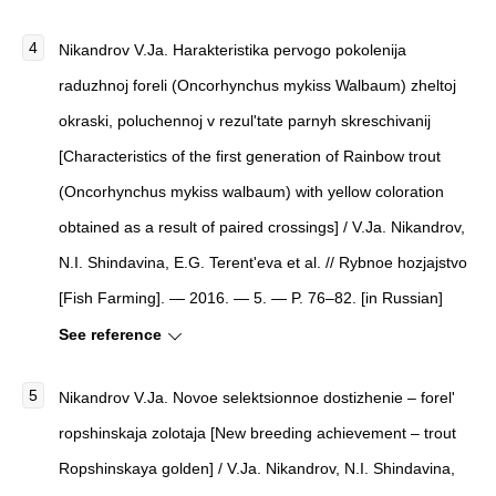
Nikandrov V.Ja. Harakteristika pervogo pokolenija
raduzhnoj foreli (Oncorhynchus mykiss Walbaum) zheltoj
okraski, poluchennoj v rezul'tate parnyh skreschivanij
[Characteristics of the first generation of Rainbow trout
(Oncorhynchus mykiss walbaum) with yellow coloration
obtained as a result of paired crossings] / V.Ja. Nikandrov,
N.I. Shindavina, E.G. Terent'eva et al. // Rybnoe hozjajstvo
[Fish Farming]. — 2016. — 5. — P. 76–82. [in Russian]
See reference
Nikandrov V.Ja. Novoe selektsionnoe dostizhenie – forel'
ropshinskaja zolotaja [New breeding achievement – trout
Ropshinskaya golden] / V.Ja. Nikandrov, N.I. Shindavina,