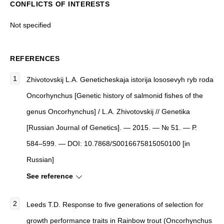
CONFLICTS OF INTERESTS
Not specified
REFERENCES
Zhivotovskij L.A. Geneticheskaja istorija lososevyh ryb roda
Oncorhynchus [Genetic history of salmonid fishes of the
genus Oncorhynchus] / L.A. Zhivotovskij // Genetika
[Russian Journal of Genetics]. — 2015. — № 51. — Р.
584–599. — DOI: 10.7868/S0016675815050100 [in
Russian]
See reference
Leeds T.D. Response to five generations of selection for
growth performance traits in Rainbow trout (Oncorhynchus