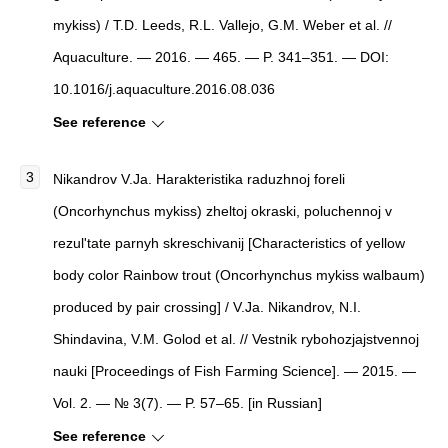
mykiss) / T.D. Leeds, R.L. Vallejo, G.M. Weber et al. //
Aquaculture. — 2016. — 465. — P. 341–351. — DOI:
10.1016/j.aquaculture.2016.08.036
See reference
Nikandrov V.Ja. Harakteristika raduzhnoj foreli
(Oncorhynchus mykiss) zheltoj okraski, poluchennoj v
rezul'tate parnyh skreschivanij [Characteristics of yellow
body color Rainbow trout (Oncorhynchus mykiss walbaum)
produced by pair crossing] / V.Ja. Nikandrov, N.I.
Shindavina, V.M. Golod et al. // Vestnik rybohozjajstvennoj
nauki [Proceedings of Fish Farming Science]. — 2015. —
Vol. 2. — № 3(7). — P. 57–65. [in Russian]
See reference