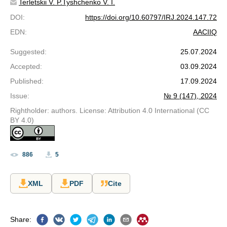
Terletskii V. P.
Tyshchenko V. I.
DOI
:
https://doi.org/10.60797/IRJ.2024.147.72
EDN
:
AACIIQ
Suggested
:
25.07.2024
Accepted
:
03.09.2024
Published
:
17.09.2024
Issue
:
№ 9 (147), 2024
Rightholder: authors. License: Attribution 4.0 International (CC
BY 4.0)
886
5
XML
PDF
Cite
Share
: