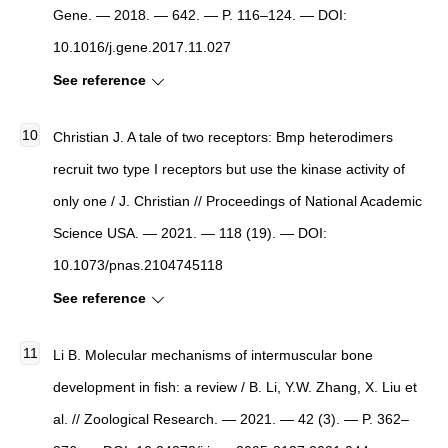
Gene. — 2018. — 642. — P. 116–124. — DOI:
10.1016/j.gene.2017.11.027
See reference
Christian J. A tale of two receptors: Bmp heterodimers
recruit two type I receptors but use the kinase activity of
only one / J. Christian // Proceedings of National Academic
Science USA. — 2021. — 118 (19). — DOI:
10.1073/pnas.2104745118
See reference
Li B. Molecular mechanisms of intermuscular bone
development in fish: a review / B. Li, Y.W. Zhang, X. Liu et
al. // Zoological Research. — 2021. — 42 (3). — P. 362–