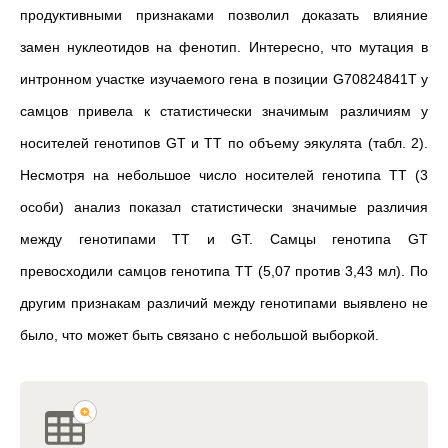
продуктивными признаками позволил доказать влияние
замен нуклеотидов на фенотип. Интересно, что мутация в
интронном участке изучаемого гена в позиции G70824841Т у
самцов привела к статистически значимым различиям у
носителей генотипов GT и TT по объему эякулята (табл. 2).
Несмотря на небольшое число носителей генотипа ТТ (3
особи) анализ показал статистически значимые различия
между генотипами TT и GT. Самцы генотипа GT
превосходили самцов генотипа TT (5,07 против 3,43 мл). По
другим признакам различий между генотипами выявлено не
было, что может быть связано с небольшой выборкой.