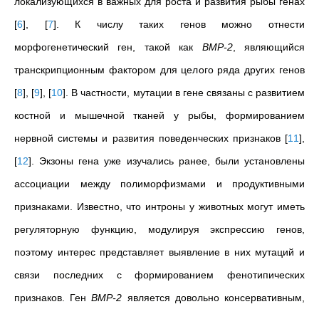
локализующихся в важных для роста и развития рыбы генах
[
6
]
,
[
7
]
. К числу таких генов можно отнести
морфогенетический ген, такой как
BMP-2
, являющийся
транскрипционным фактором для целого ряда других генов
[
8
]
,
[
9
]
,
[
10
]
. В частности, мутации в гене связаны с развитием
костной и мышечной тканей у рыбы, формированием
нервной системы и развития поведенческих признаков
[
11
]
,
[
12
]
. Экзоны гена уже изучались ранее, были установлены
ассоциации между полиморфизмами и продуктивными
признаками. Известно, что интроны у животных могут иметь
регуляторную функцию, модулируя экспрессию генов,
поэтому интерес представляет выявление в них мутаций и
связи последних с формированием фенотипических
признаков. Ген
BMP-2
является довольно консервативным,