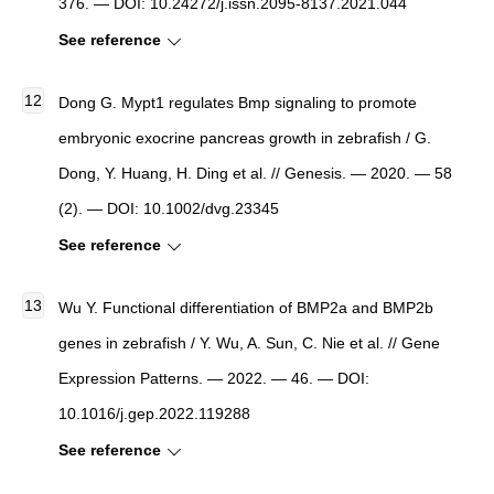
376. — DOI: 10.24272/j.issn.2095-8137.2021.044
See reference
Dong G. Mypt1 regulates Bmp signaling to promote
embryonic exocrine pancreas growth in zebrafish / G.
Dong, Y. Huang, H. Ding et al. // Genesis. — 2020. — 58
(2). — DOI: 10.1002/dvg.23345
See reference
Wu Y. Functional differentiation of BMP2a and BMP2b
genes in zebrafish / Y. Wu, A. Sun, C. Nie et al. // Gene
Expression Patterns. — 2022. — 46. — DOI:
10.1016/j.gep.2022.119288
See reference