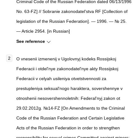
Criminal Code of the Russian Federation dated 06/13/1996
No. 63-FZ] // Sobranie zakonodatel'stva RF [Collection of
legislation of the Russian Federation]. — 1996. — № 25.
— Article 2954. [in Russian]
See reference
O vnesenii izmenenij v Ugolovnyj kodeks Rossijskoj
Federacii i otdel'nye zakonodatel'nye akty Rossijskoj
Federacii v celyah usileniya otvetstvennosti za
prestupleniya seksual'nogo haraktera, sovershennye v
otnoshenii nesovershennoletnih: Federal'nyj zakon ot
29.02.2012g. №14-FZ [On Amendments to the Criminal
Code of the Russian Federation and Certain Legislative
Acts of the Russian Federation in order to strengthen
responsibility for sexual crimes Committed against minors: