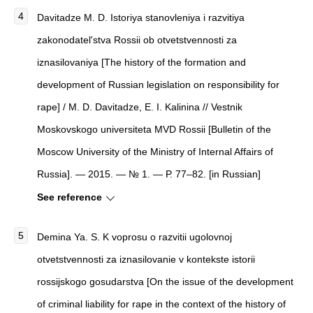
Davitadze M. D. Istoriya stanovleniya i razvitiya
zakonodatel'stva Rossii ob otvetstvennosti za
iznasilovaniya [The history of the formation and
development of Russian legislation on responsibility for
rape] / M. D. Davitadze, E. I. Kalinina // Vestnik
Moskovskogo universiteta MVD Rossii [Bulletin of the
Moscow University of the Ministry of Internal Affairs of
Russia]. — 2015. — № 1. — Р. 77–82. [in Russian]
See reference
Demina Ya. S. K voprosu o razvitii ugolovnoj
otvetstvennosti za iznasilovanie v kontekste istorii
rossijskogo gosudarstva [On the issue of the development
of criminal liability for rape in the context of the history of