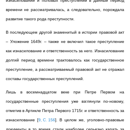
изнасилований и половых преступлений в данный период
времени не рассматривалась, а следовательно, порождала
развитие такого рода преступности.
В последующем другой знаменитый в истории правовой акт
– Уложение 1649г. – также не включил такое преступление
как изнасилование и ответственность за него. Изнасилование
долгий период времени трактовалось как государственное
преступление, а рассматриваемый правовой акт не отражал
составы государственных преступлений.
Лишь в восемнадцатом веке при Петре Первом на
государственные преступления уже взглянули по-новому,
отметив в Артикле Петра Первого 1715г. и ответственность за
изнасилование
[
9, С. 156
]
. В целом же, уголовно-правовые
документы в то время стали наиболее серьезно карать за