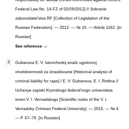
Federal Law No. 14-FZ of 02/29/2012] // Sobranie
zakonodatel'stva RF [Collection of Legislation of the
Russian Federation]. — 2012. — № 10. — Article 1162. [in
Russian]
See reference
Gubanova E. V. Istoricheskij analiz ugolovnoj
otvetstvennosti za iznasilovanie [Historical analysis of
criminal liability for rape] / E. V. Gubanova, E. I. Rottina //
Uchenye zapiski Krymskogo federal'nogo universiteta
imeni V. I. Vernadskogo [Scientific notes of the V. I.
Vernadsky Crimean Federal University]. — 2015. — № 4.
— P. 67–76. [in Russian]