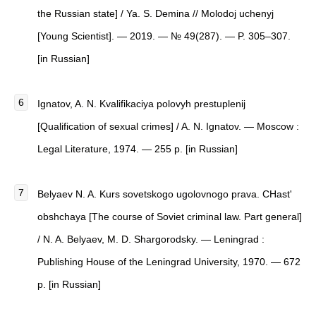
the Russian state] / Ya. S. Demina // Molodoj uchenyj
[Young Scientist]. — 2019. — № 49(287). — P. 305–307.
[in Russian]
Ignatov, A. N. Kvalifikaciya polovyh prestuplenij
[Qualification of sexual crimes] / A. N. Ignatov. — Moscow :
Legal Literature, 1974. — 255 p. [in Russian]
Belyaev N. A. Kurs sovetskogo ugolovnogo prava. CHast'
obshchaya [The course of Soviet criminal law. Part general]
/ N. A. Belyaev, M. D. Shargorodsky. — Leningrad :
Publishing House of the Leningrad University, 1970. — 672
p. [in Russian]