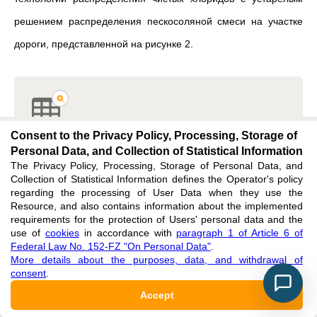
решением распределения пескосоляной смеси на участке
дороги, представленной на рисунке 2.
Consent to the Privacy Policy, Processing, Storage of
Таблица 1 - Экономическое сравнение NaCl и
Personal Data, and Collection of Statistical Information
The Privacy Policy, Processing, Storage of Personal Data, and
Пескосоль смесей
Collection of Statistical Information defines the Operator's policy
regarding the processing of User Data when they use the
DOI:
10.60797/IRJ.2024.147.106.2
Resource, and also contains information about the implemented
requirements for the protection of Users' personal data and the
Display table
Download CSV
use of
cookies
in accordance with
paragraph 1 of Article 6 of
Federal Law No. 152-FZ "On Personal Data"
.
More details about the purposes, data, and withdrawal of
consent
.
Accept