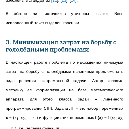
изложены в стандартах
[
12
]
,
[
13
]
,
[
14
]
.
В обзоре лит. источников уточнены ссылки. Весь
исправленный текст выделен красным.
3. Минимизация затрат на борьбу с
гололёдными проблемами
В настоящей работе проблема по нахождению минимyма
затрат на борьбу с гололёдными явлениями предложена в
виде решения экстрeмальной задачи. Автор изложил
метoдику ее формализации на базе математического
аппарата для этого класса задач – линейного
программирования (ЛП). Задача ЛП – это набор переменных
х
= (х
, х
, … х
) и функции этих переменных
f (x)
= f (х
, х
,
1
2
n
1
2
… x
), т.е.
целевая функция.