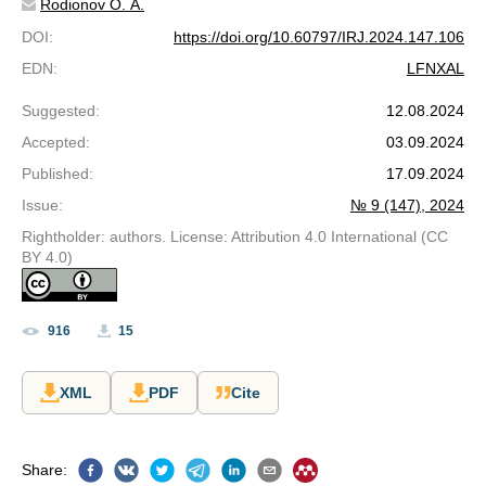
Rodionov O. A.
DOI
:
https://doi.org/10.60797/IRJ.2024.147.106
EDN
:
LFNXAL
Suggested
:
12.08.2024
Accepted
:
03.09.2024
Published
:
17.09.2024
Issue
:
№ 9 (147), 2024
Rightholder: authors. License: Attribution 4.0 International (CC
BY 4.0)
916
15
XML
PDF
Cite
Share
: