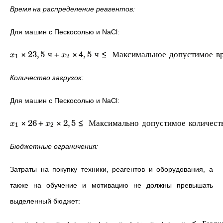
Время на распределение реагентов:
Для машин с Пескосолью и NaCl:
×
23
,
5
ч
+
×
4
,
5
ч
≤
Максимальное
допустимое
в
x
x
1
2
Количество загрузок:
Для машин с Пескосолью и NaCl:
×
26
+
×
2
,
5
≤
Максимально
допустимое
количест
x
x
1
2
Бюджетные ограничения:
Затраты на покупку техники, реагентов и оборудования, а
также на обучение и мотивацию не должны превышать
выделенный бюджет: