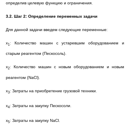
определив целевую функцию и ограничения.
3.2. Шаг 2: Определение переменных задачи
Для данной задачи введем следующие переменные:
x
​: Количество машин с устаревшим оборудованием и
1
старым реагентом (Пескосоль).
x
​: Количество машин с новым оборудованием и новым
2
реагентом (NaCl).
x
: Затраты на приобретение грузовой техники.
3
x
​: Затраты на закупку Пескосоли.
4
x
​: Затраты на закупку NaCl.
5