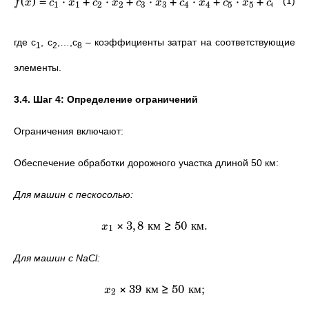
(
)
=
⋅
+
⋅
+
⋅
+
⋅
+
⋅
+
⋅
+
(1)
f
x
c
x
c
x
c
x
c
x
c
x
c
x
1
1
2
2
3
3
4
4
5
5
6
6
где c
, c
,…,c
– коэффициенты затрат на соответствующие
1
2
8
элементы.
3.4. Шаг 4: Определение ограничений
Ограничения включают:
Обеспечение обработки дорожного участка длиной 50 км:
Для машин с пескосолью:
×
3
,
8
км
≥
50
км
.
x
1
Для машин с NaCl:
×
39
км
≥
50
км
;
x
2