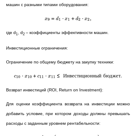
машин с разными типами оборудования:
=
⋅
+
⋅
,
x
d
x
d
x
9
1
1
2
2
где d
, d
– коэффициенты эффективности машин.
1
2
Инвестиционные ограничения:
Ограничение по общему бюджету на закупку техники:
⋅
+
⋅
≤
Инвестиционный
бюджет
.
c
x
c
x
10
10
11
11
Возврат инвестиций (ROI, Return on Investment):
Для оценки коэффициента возврата на инвестиции можно
добавить условие, при котором доходы должны превышать
расходы с заданным уровнем рентабельности: