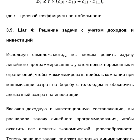
≥
×
(
⋅
+
⋅
)
,
x
r
c
x
c
x
9
10
10
11
11
где r – целевой коэффициент рентабельности.
3.9. Шаг 4: Решение задачи с учетом доходов и
инвестиций
Используя симплекс-метод, мы можем решить задачу
линейного программирования с учетом новых переменных и
ограничений, чтобы максимизировать прибыль компании при
минимизации затрат на борьбу с гололедом и обеспечить
адекватный возврат на инвестиции.
Включив доходную и инвестиционную составляющие, мы
расширили задачу линейного программирования, чтобы
охватить все аспекты экономической целесообразности.
Теперь решение задачи поможет не только минимизировать