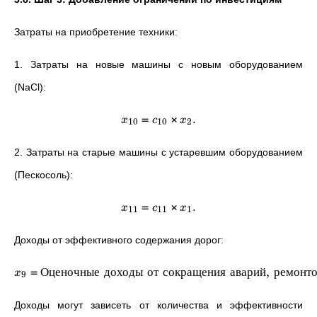
Затраты на приобретение техники:
1. Затраты на новые машины с новым оборудованием
(NaCl):
=
×
.
x
c
x
10
10
2
2. Затраты на старые машины с устаревшим оборудованием
(Пескосоль):
=
×
.
x
c
x
11
11
1
Доходы от эффективного содержания дорог:
=
Оценочные
доходы
от
сокращения
аварий
,
ремонт
x
9
Доходы могут зависеть от количества и эффективности