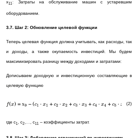
x
​: Затраты на обслуживание машин с устаревшим
11
оборудованием.
3.7. Шаг 2: Обновление целевой функции
Теперь целевая функция должна учитывать, как расходы, так
и доходы, а также окупаемость инвестиций. Мы будем
максимизировать разницу между доходами и затратами:
Дописываем доходную и инвестиционную составляющие в
целевую функцию
(
)
=
х
−
(
⋅
+
⋅
+
⋅
+
⋅
+
⋅
+
(2)
f
x
c
x
c
x
c
x
c
x
c
x
c
9
1
1
2
2
3
3
4
4
5
5
6
где c
, c
,…, c
​ – коэффициенты затрат.
1
2
11
3.8. Шаг 3: Добавление ограничений по инвестициям