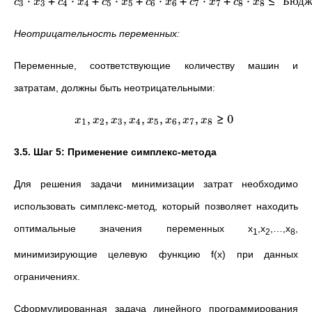
⋅
+
⋅
+
⋅
+
⋅
+
⋅
+
⋅
≤
Бюдж
c
x
c
x
c
x
c
x
c
x
c
x
3
3
4
4
5
5
6
6
7
7
8
8
Неотрицательность переменных:
Переменные, соответствующие количеству машин и
затратам, должны быть неотрицательными:
,
,
,
,
,
,
,
≥
0
x
x
x
x
x
x
x
x
1
2
3
4
5
6
7
8
3.5. Шаг 5: Применение симплекс-метода
Для решения задачи минимизации затрат необходимо
использовать симплекс-метод, который позволяет находить
оптимальные значения переменных x
,x
,…,x
​,
1
2
8
минимизирующие целевую функцию f(x) при данных
ограничениях.
Сформулированная задача линейного программирования