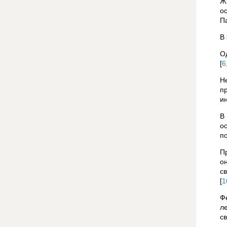
Ж
о
П
В 
О
[
6
Н
п
и
В
о
п
П
о
с
[
1
Ф
л
с