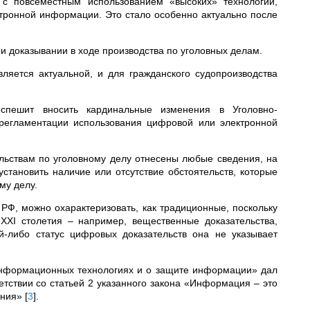
 с повсеместным использованием «высоких» технологий,
тронной информации. Это стало особенно актуально после
при доказывании в ходе производства по уголовных делам.
вляется актуальной, и для гражданского судопроизводства
 спешит вносить кардинальные изменения в Уголовно-
 регламентации использования цифровой или электронной
ельствам по уголовному делу отнесены любые сведения, на
установить наличие или отсутствие обстоятельств, которые
му делу.
К РФ, можно охарактеризовать, как традиционные, поскольку
ХХI столетия – например, вещественные доказательства,
ой-либо статус цифровых доказательств она не указывает
информационных технологиях и о защите информации» дал
етствии со статьей 2 указанного закона «Информация – это
ения»
[
3
]
.