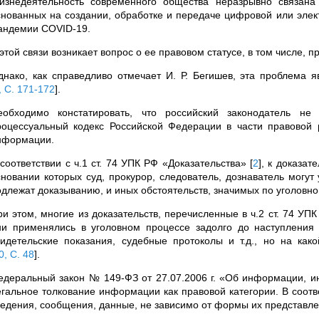
изнедеятельность современного общества неразрывно связана
снованных на создании, обработке и передаче цифровой или элек
андемии COVID-19.
этой связи возникает вопрос о ее правовом статусе, в том числе, 
днако, как справедливо отмечает И. Р. Бегишев, эта проблема я
, С. 171-172
]
.
еобходимо констатировать, что российский законодатель не
роцессуальный кодекс Российской Федерации в части правовой
нформации.
 соответствии с ч.1 ст. 74 УПК РФ «Доказательства»
[
2
]
, к доказат
сновании которых суд, прокурор, следователь, дознаватель могут 
одлежат доказыванию, и иных обстоятельств, значимых по уголовно
ри этом, многие из доказательств, перечисленные в ч.2 ст. 74 УП
ни применялись в уголовном процессе задолго до наступления 
видетельские показания, судебные протоколы и т.д., но на как
0, С. 48
]
.
едеральный закон № 149-ФЗ от 27.07.2006 г. «Об информации, 
егальное толкование информации как правовой категории. В соотв
ведения, сообщения, данные, не зависимо от формы их представл