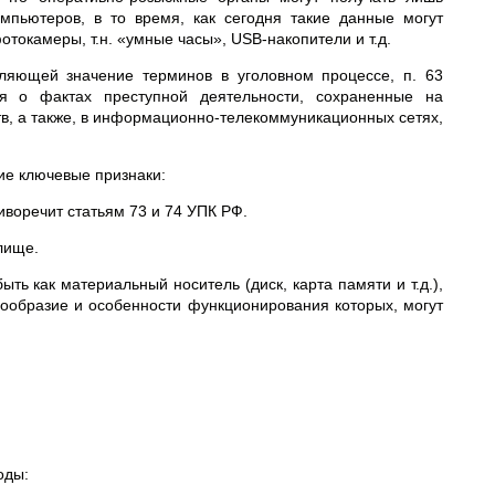
пьютеров, в то время, как сегодня такие данные могут
токамеры, т.н. «умные часы», USB-накопители и т.д.
пляющей значение терминов в уголовном процессе, п. 63
я о фактах преступной деятельности, сохраненные на
в, а также, в информационно-телекоммуникационных сетях,
ие ключевые признаки:
иворечит статьям 73 и 74 УПК РФ.
лище.
ть как материальный носитель (диск, карта памяти и т.д.),
ообразие и особенности функционирования которых, могут
оды: