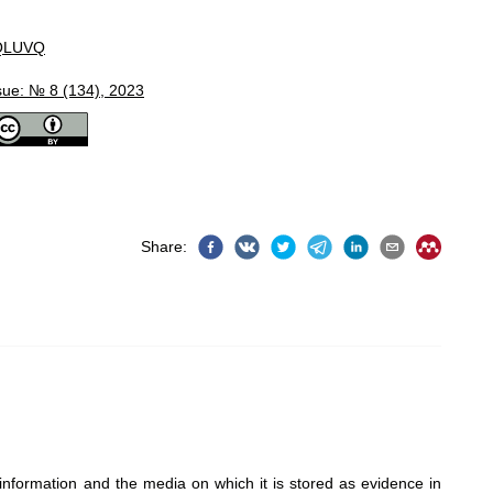
QLUVQ
sue: № 8 (134), 2023
Share
:
 information and the media on which it is stored as evidence in