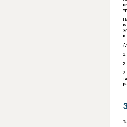
ц
х
П
с
э
в 
Д
1
2
3
т
ра
Т