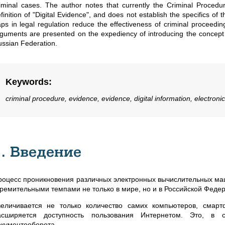
iminal cases. The author notes that currently the Criminal Proced
finition of "Digital Evidence", and does not establish the specifics of 
ps in legal regulation reduce the effectiveness of criminal proceeding
guments are presented on the expediency of introducing the concept o
ssian Federation.
Keywords
:
criminal procedure, evidence, evidence, digital information, electroni
1. Введение
роцесс проникновения различных электронных вычислительных ма
тремительными темпами не только в мире, но и в Российской Феде
величивается не только количество самих компьютеров, смар
асширяется доступность пользования Интернетом. Это, в с
окументооборота.