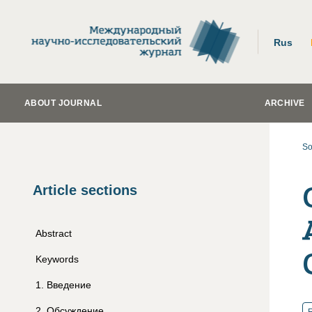
Rus
ABOUT JOURNAL
ARCHIVE
So
Article sections
Abstract
Keywords
1
.
Введение
2
.
Обсуждение