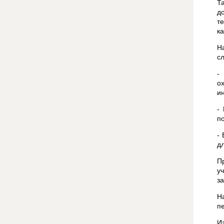
Т
д
т
к
Н
с
-
о
и
-
п
-
д
П
у
за
Н
п
И