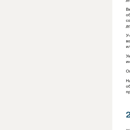
В
о
с
д
У
в
и
У
и
О
Н
о
п