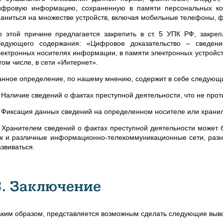
ифровую информацию, сохраненную в памяти персональных ком
раниться на множестве устройств, включая мобильные телефоны, фо
о этой причине предлагается закрепить в ст. 5 УПК РФ, закре
ледующего содержания: «Цифровое доказательство – сведени
лектронных носителях информации, в памяти электронных устройст
том числе, в сети «Интернет».
анное определение, по нашему мнению, содержит в себе следующ
. Наличие сведений о фактах преступной деятельности, что не прот
. Фиксация данных сведений на определенном носителе или храни
. Хранителем сведений о фактах преступной деятельности может бы
ак и различные информационно-телекоммуникационные сети, разн
звиваться.
3. Заключение
аким образом, представляется возможным сделать следующие выв