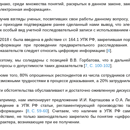
днако, среди множества понятий, раскрытых в данном законе, з
электронная информация».
зучив взгляды ученых, посвятивших свои работы данному вопросу,
ы приходим подтверждаем ранее сделанный нами вывод, что э
ак особый вид учетной последовательной записи с использованием
 2018 г. была введена в действие ст. 164.1 УПК РФ, закрепившая 
нформации при проведении предварительного расследования.
оказательств следует относить цифровую информацию
[
4
]
.
оэтому, мы солидарны с позицией В.В. Горбатова, что в дальне
опросы о допустимости таких доказательств
[
7, С. 100-102
]
.
роме того, 80% опрошенных респондентов из числа сотрудников с
озможными трудностями в процессе доказывания, а 20% затруднили
ти обстоятельства обуславливают и достаточно оживленную дискус
апример, нам импонирует предложение И.И. Карташова и О.А. Ле
ведение в УПК РФ статьи, регламентирующей производство та
нформации»
[
8, С. 59-60
]
. Считаем, что наличие в УПК РФ сам
ействию, не только законодательно закрепило бы понятие «цифр
арактера, возникающие при ее получении.