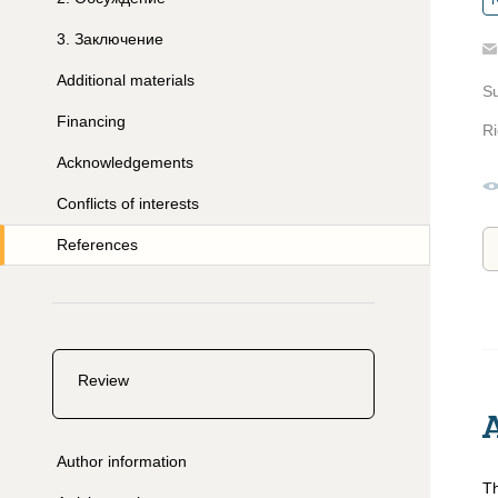
R
3
.
Заключение
Additional materials
S
Financing
Ri
Acknowledgements
Conflicts of interests
References
Review
Author information
Th