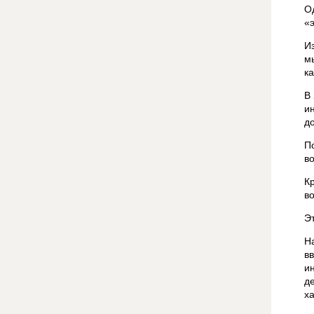
О
«
И
м
к
В
и
д
П
в
К
в
Э
Н
в
и
д
х