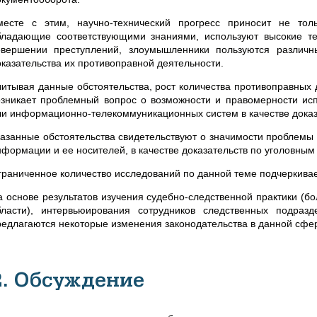
месте с этим, научно-технический прогресс приносит не то
бладающие соответствующими знаниями, используют высокие те
овершении преступлений, злоумышленники пользуются различ
оказательства их противоправной деятельности.
читывая данные обстоятельства, рост количества противоправны
озникает проблемный вопрос о возможности и правомерности исп
ли
информационно-телекоммуникационных систем в качестве доказа
казанные обстоятельства свидетельствуют о значимости проблемы
нформации и ее носителей, в качестве доказательств по уголовным
граниченное количество исследований по данной теме подчеркивает
а основе результатов изучения судебно-следственной практики (б
бласти), интервьюирования сотрудников следственных подр
редлагаются некоторые изменения законодательства в данной сфе
2. Обсуждение