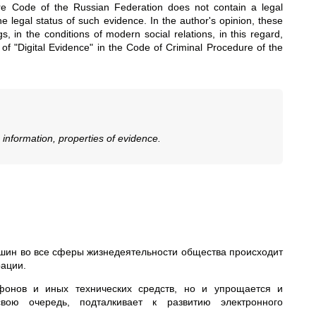
ure Code of the Russian Federation does not contain a legal
the legal status of such evidence. In the author's opinion, these
s, in the conditions of modern social relations, in this regard,
f "Digital Evidence" in the Code of Criminal Procedure of the
c information, properties of evidence.
шин во все сферы жизнедеятельности общества происходит
рации.
тфонов и иных технических средств, но и упрощается и
вою очередь, подталкивает к развитию электронного