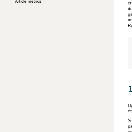
Article metrics
cr
de
ga
ar
Ru
П
с
У
р
д