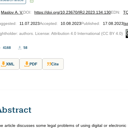
esearch article
Maslov A. V.
DOI
:
https://doi.org/10.23670/IRJ.2023.134.130
EDN
:
T
uggested
:
11.07.2023
Accepted
:
10.08.2023
Published
:
17.08.2023
Is
ghtholder: authors. License: Attribution 4.0 International (CC BY 4.0)
4168
58
XML
PDF
Cite
Abstract
e article discusses some legal problems of using digital or electronic