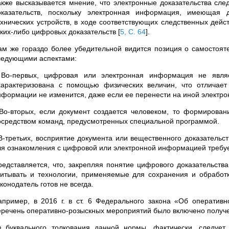
акже высказывается мнение, что электронные доказательства сле
оказательств, поскольку электронная информация, имеющая д
ехнических устройств, в ходе соответствующих следственных дейс
аких-либо цифровых доказательств
[
5, С. 64
]
.
ам же гораздо более убедительной видится позиция о самостояте
ледующими аспектами:
 Во-первых, цифровая или электронная информация не явля
характеризована с помощью физических величин, что отличает
нформации не изменится, даже если ее перенести на иной электро
 Во-вторых, если документ создается человеком, то формирова
осредством команд, предусмотренных специальной программой.
 В-третьих, восприятие документа или вещественного доказательст
ля ознакомления с цифровой или электронной информацией требуе
редставляется, что, закрепляя понятие цифрового доказательства
читывать и технологии, применяемые для сохранения и обработк
конодатель готов не всегда.
апример, в 2016 г. в ст. 6 Федерального закона «Об оператив
еречень оперативно-розыскных мероприятий было включено полу
з буквального толкования данной нормы, фактически, следует