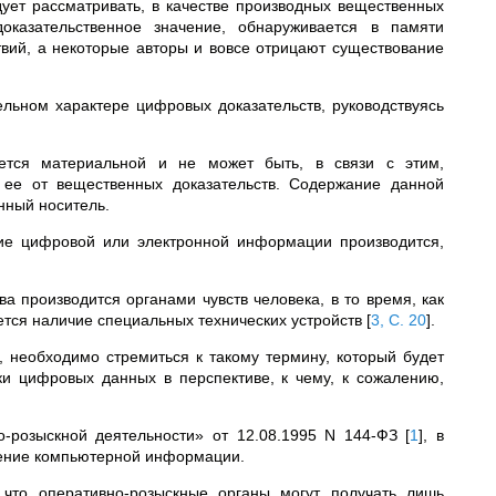
дует рассматривать, в качестве производных вещественных
оказательственное значение, обнаруживается в памяти
твий, а некоторые авторы и вовсе отрицают существование
льном характере цифровых доказательств, руководствуясь
ется материальной и не может быть, в связи с этим,
 ее от вещественных доказательств. Содержание данной
нный носитель.
ние цифровой или электронной информации производится,
ва производится органами чувств человека, в то время, как
тся наличие специальных технических устройств
[
3, С. 20
]
.
, необходимо стремиться к такому термину, который будет
и цифровых данных в перспективе, к чему, к сожалению,
но-розыскной деятельности» от 12.08.1995 N 144-ФЗ
[
1
]
, в
чение компьютерной информации.
, что оперативно-розыскные органы могут получать лишь