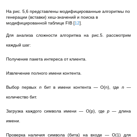
На рис. 5,6 представлены модифицированные алгоритмы по
генерации (вставки) хеш-значений и поиска в
модифицированной таблице FIB
[
12
]
.
Для анализа сложности алгоритма на рис.5. рассмотрим
каждый шаг:
Получение пакета интереса от клиента.
Извлечение полного имени контента.
Выбор первых
n
бит в имени контента — O(n), где
n
—
количество бит.
Загрузка каждого символа имени — O(p), где
p
— длина
имени.
Проверка наличия символа (бита) на входе — O(1) для