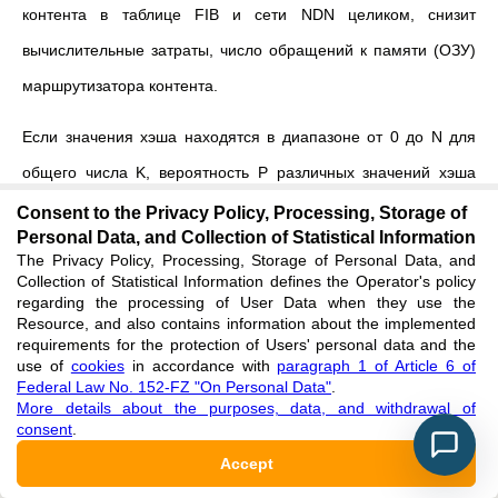
контента в таблице FIB и сети NDN целиком, снизит
вычислительные затраты, число обращений к памяти (ОЗУ)
маршрутизатора контента.
Если значения хэша находятся в диапазоне от 0 до N для
общего числа K, вероятность P различных значений хэша
определяется как уравнение (1), а уравнение (2) является
Consent to the Privacy Policy, Processing, Storage of
Personal Data, and Collection of Statistical Information
производным от уравнения (1). Основываясь на уравнениях
The Privacy Policy, Processing, Storage of Personal Data, and
(1) и (2), в уравнении (3) можно рассчитать частоту
Collection of Statistical Information defines the Operator's policy
regarding the processing of User Data when they use the
конфликтов (коэффициент конфликтности) хэшей R. Процесс
Resource, and also contains information about the implemented
requirements for the protection of Users' personal data and the
2
вывода уравнения должен гарантировать, что значение k
/2N
use of
cookies
in accordance with
paragraph 1 of Article 6 of
Federal Law No. 152-FZ "On Personal Data"
.
будет меньше 0,1.
More details about the purposes, data, and withdrawal of
consent
.
−
1
−
k
N
i
∏
Accept
=
(1)
P
N
=
1
i