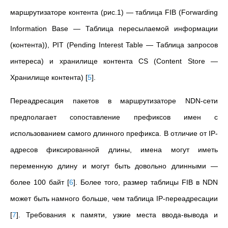
маршрутизаторе контента (рис.1) — таблица FIB (Forwarding
Information Base — Таблица пересылаемой информации
(контента)), PIT (Pending Interest Table — Таблица запросов
интереса) и хранилище контента CS (Content Store —
Хранилище контента)
[
5
]
.
Переадресация пакетов в маршрутизаторе NDN-сети
предполагает сопоставление префиксов имен с
использованием самого длинного префикса. В отличие от IP-
адресов фиксированной длины, имена могут иметь
переменную длину и могут быть довольно длинными —
более 100 байт
[
6
]
. Более того, размер таблицы FIB в NDN
может быть намного больше, чем таблица IP-переадресации
[
7
]
. Требования к памяти, узкие места ввода-вывода и