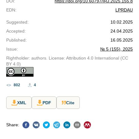
DOI
:
https://doi.org/10.60797/IRJ.2025.155.8
EDN
:
LPRDAU
Suggested
:
10.02.2025
Accepted
:
24.04.2025
Published
:
16.05.2025
Issue
:
№ 5 (155), 2025
Rightholder: authors. License: Attribution 4.0 International (CC
BY 4.0)
802
4
XML
PDF
Cite
Share
: