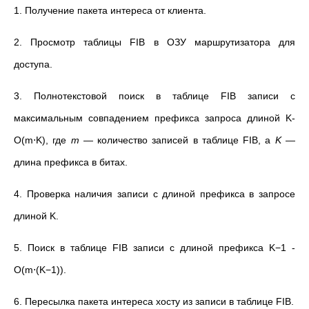
1. Получение пакета интереса от клиента.
2. Просмотр таблицы FIB в ОЗУ маршрутизатора для
доступа.
3. Полнотекстовой поиск в таблице FIB записи с
максимальным совпадением префикса запроса длиной K-
O(m⋅K), где
m
— количество записей в таблице FIB, а
K
—
длина префикса в битах.
4. Проверка наличия записи с длиной префикса в запросе
длиной K.
5. Поиск в таблице FIB записи с длиной префикса K−1 -
O(m⋅(K−1)).
6. Пересылка пакета интереса хосту из записи в таблице FIB.