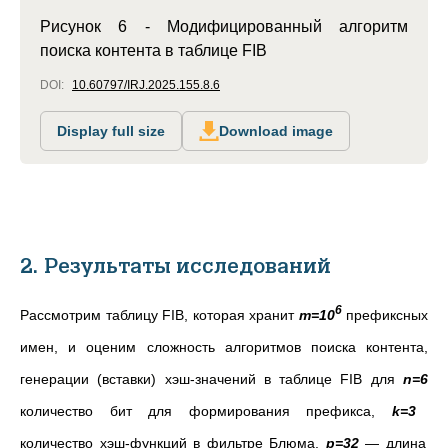
Рисунок 6 - Модифицированный алгоритм
поиска контента в таблице FIB
DOI:
10.60797/IRJ.2025.155.8.6
Display full size
Download image
2. Результаты исследований
6
Рассмотрим таблицу FIB, которая хранит
m=10
префиксных
имен, и оценим сложность алгоритмов поиска контента,
генерации (вставки) хэш-значений в таблице FIB для
n=6
количество бит для формирования префикса,
k=3
количество хэш-функций в фильтре Блюма,
p=32
— длина